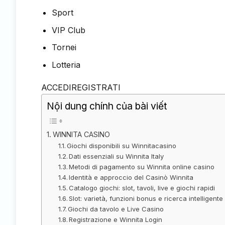
Sport
VIP Club
Tornei
Lotteria
ACCEDI
REGISTRATI
Nội dung chính của bài viết
WINNITA CASINO
Giochi disponibili su Winnitacasino
Dati essenziali su Winnita Italy
Metodi di pagamento su Winnita online casino
Identità e approccio del Casinò Winnita
Catalogo giochi: slot, tavoli, live e giochi rapidi
Slot: varietà, funzioni bonus e ricerca intelligente
Giochi da tavolo e Live Casino
Registrazione e Winnita Login