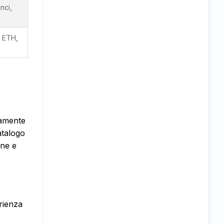
nci,
, ETH,
tamente
atalogo
ine e
erienza