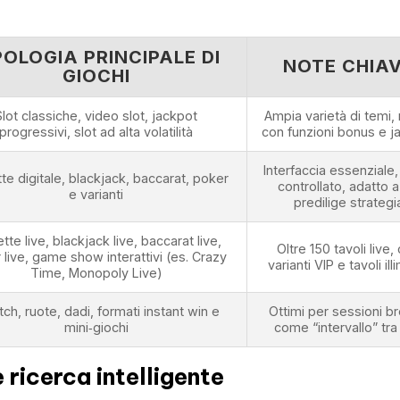
POLOGIA PRINCIPALE DI
NOTE CHIA
GIOCHI
Slot classiche, video slot, jackpot
Ampia varietà di temi,
progressivi, slot ad alta volatilità
con funzioni bonus e j
Interfaccia essenziale,
te digitale, blackjack, baccarat, poker
controllato, adatto a
e varianti
predilige strategi
tte live, blackjack live, baccarat live,
Oltre 150 tavoli live,
 live, game show interattivi (es. Crazy
varianti VIP e tavoli illi
Time, Monopoly Live)
tch, ruote, dadi, formati instant win e
Ottimi per sessioni br
mini‑giochi
come “intervallo” tra 
e ricerca intelligente