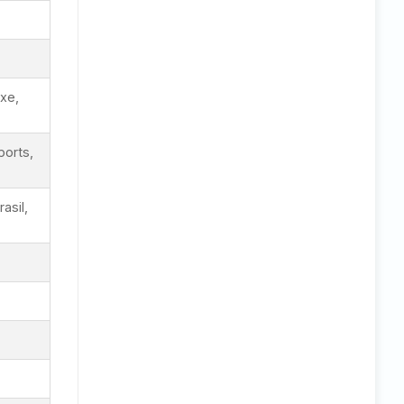
xe,
ports,
asil,