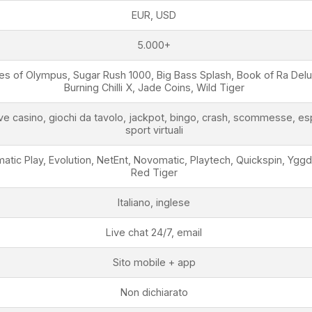
EUR, USD
5.000+
es of Olympus, Sugar Rush 1000, Big Bass Splash, Book of Ra Delu
Burning Chilli X, Jade Coins, Wild Tiger
live casino, giochi da tavolo, jackpot, bingo, crash, scommesse, es
sport virtuali
atic Play, Evolution, NetEnt, Novomatic, Playtech, Quickspin, Yggdr
Red Tiger
Italiano, inglese
Live chat 24/7, email
Sito mobile + app
Non dichiarato