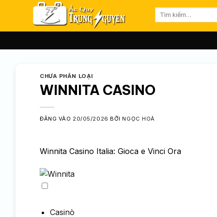
Bỏ
Tìm
qua
kiếm:
nội
dung
CHƯA PHÂN LOẠI
WINNITA CASINO
ĐĂNG VÀO
20/05/2026
BỞI
NGỌC HOÀ
Winnita Casino Italia: Gioca e Vinci Ora
Casinò