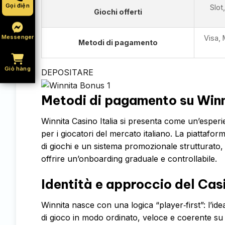
Gọi điện
Slot
Giochi offerti
Messenger
Visa, 
Metodi di pagamento
Giỏ hàng
DEPOSITARE
Metodi di pagamento su Winn
Winnita Casino Italia si presenta come un’espe
per i giocatori del mercato italiano. La piattafo
di giochi e un sistema promozionale strutturato, c
offrire un’onboarding graduale e controllabile.
Identità e approccio del Cas
Winnita nasce con una logica “player‑first”: l’id
di gioco in modo ordinato, veloce e coerente su