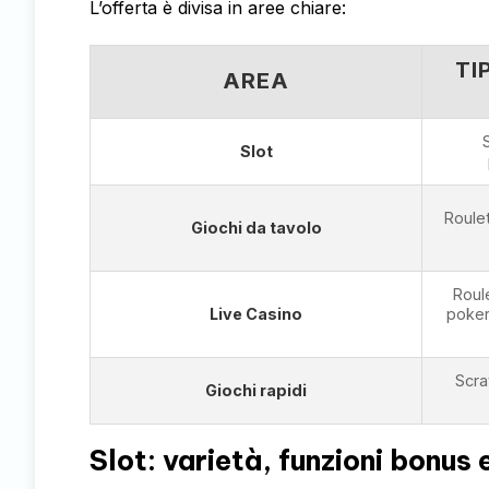
L’offerta è divisa in aree chiare:
TI
AREA
Slot
Roulet
Giochi da tavolo
Roule
Live Casino
poker
Scra
Giochi rapidi
Slot: varietà, funzioni bonus 