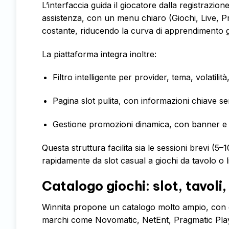
L’interfaccia guida il giocatore dalla registrazio
assistenza, con un menu chiaro (Giochi, Live, P
costante, riducendo la curva di apprendimento 
La piattaforma integra inoltre:
Filtro intelligente per provider, tema, volatili
Pagina slot pulita, con informazioni chiave semp
Gestione promozioni dinamica, con banner e p
Questa struttura facilita sia le sessioni brevi (
rapidamente da slot casual a giochi da tavolo o li
Catalogo giochi: slot, tavoli, 
Winnita propone un catalogo molto ampio, con dive
marchi come Novomatic, NetEnt, Pragmatic Play,