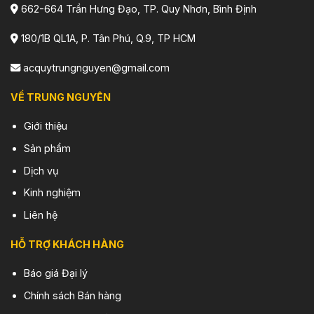
662-664 Trần Hưng Đạo, TP. Quy Nhơn, Bình Định
180/1B QL1A, P. Tân Phú, Q.9, TP HCM
acquytrungnguyen@gmail.com
VỀ TRUNG NGUYÊN
Giới thiệu
Sản phẩm
Dịch vụ
Kinh nghiệm
Liên hệ
HỖ TRỢ KHÁCH HÀNG
Báo giá Đại lý
Chính sách Bán hàng