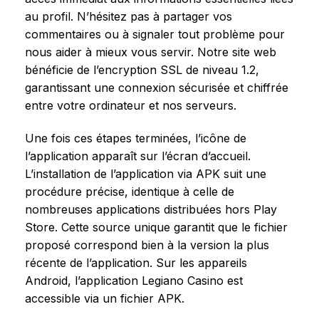
au profil. N’hésitez pas à partager vos
commentaires ou à signaler tout problème pour
nous aider à mieux vous servir. Notre site web
bénéficie de l’encryption SSL de niveau 1.2,
garantissant une connexion sécurisée et chiffrée
entre votre ordinateur et nos serveurs.
Une fois ces étapes terminées, l’icône de
l’application apparaît sur l’écran d’accueil.
L’installation de l’application via APK suit une
procédure précise, identique à celle de
nombreuses applications distribuées hors Play
Store. Cette source unique garantit que le fichier
proposé correspond bien à la version la plus
récente de l’application. Sur les appareils
Android, l’application Legiano Casino est
accessible via un fichier APK.