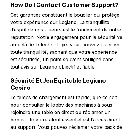
How Do I Contact Customer Support?
Ces garanties constituent le bouclier qui protège
votre expérience sur Legiano. La tranquillité
d’esprit de nos joueurs est le fondement de notre
réputation. Notre engagement pour la sécurité va
au-delà de la technologie. Vous pouvez jouer en
toute tranquillité, sachant que votre expérience
est sécurisée, un point souvent souligné dans
tout avis sur Legiano objectif et fiable.
Sécurité Et Jeu Équitable Legiano
Casino
Le temps de chargement est rapide, que ce soit
pour consulter le lobby des machines à sous,
rejoindre une table en direct ou réclamer un
bonus. Un autre atout essentiel est l’accès direct
au support. Vous pouvez réclamer votre pack de