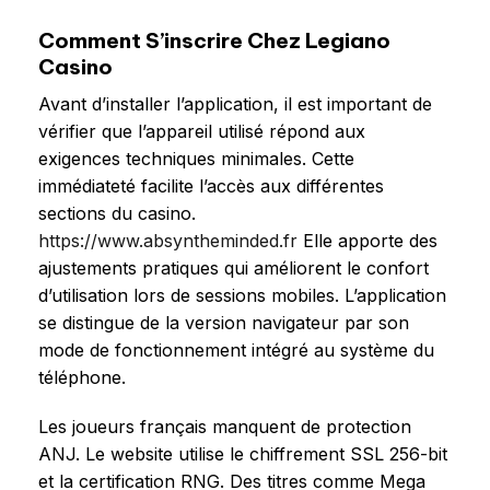
Comment S’inscrire Chez Legiano
Casino
Avant d’installer l’application, il est important de
vérifier que l’appareil utilisé répond aux
exigences techniques minimales. Cette
immédiateté facilite l’accès aux différentes
sections du casino.
https://www.absyntheminded.fr
Elle apporte des
ajustements pratiques qui améliorent le confort
d’utilisation lors de sessions mobiles. L’application
se distingue de la version navigateur par son
mode de fonctionnement intégré au système du
téléphone.
Les joueurs français manquent de protection
ANJ. Le website utilise le chiffrement SSL 256-bit
et la certification RNG. Des titres comme Mega