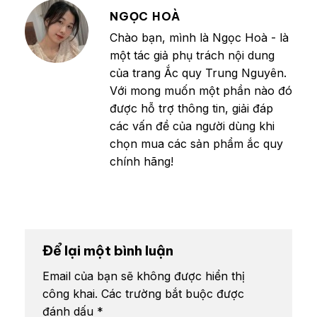
NGỌC HOÀ
Chào bạn, mình là Ngọc Hoà - là
một tác giả phụ trách nội dung
của trang Ắc quy Trung Nguyên.
Với mong muốn một phần nào đó
được hỗ trợ thông tin, giải đáp
các vấn đề của người dùng khi
chọn mua các sản phẩm ắc quy
chính hãng!
Để lại một bình luận
Email của bạn sẽ không được hiển thị
công khai.
Các trường bắt buộc được
đánh dấu
*