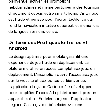
bienvenue, activer les promotions
hebdomadaires et même participer à des tournois
directement depuis votre smartphone. L’interface
est fluide et pensée pour l’écran tactile, ce qui
rend la navigation intuitive et agréable, même lors
de longues sessions de jeu.
Différences Pratiques Entre Ios Et
Android
Le design optimisé pour mobile garantit une
expérience de jeu fluide en déplacement. La
plateforme offre un accès complet aux jeux en
déplacement. L’inscription ouvre l’accès aux jeux
sur le website et aux bonus de bienvenue.
L’application Legiano Casino a été développée
pour simplifier l’accès à la plateforme depuis un
appareil mobile. En téléchargeant l’application
Legiano Casino, vous bénéficierez d’une