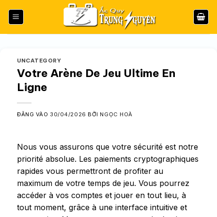
Bỏ
qua
nội
dung
UNCATEGORY
Votre Arène De Jeu Ultime En
Ligne
ĐĂNG VÀO
30/04/2026
BỞI
NGỌC HOÀ
Nous vous assurons que votre sécurité est notre
priorité absolue. Les paiements cryptographiques
rapides vous permettront de profiter au
maximum de votre temps de jeu. Vous pourrez
accéder à vos comptes et jouer en tout lieu, à
tout moment, grâce à une interface intuitive et