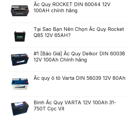
scurt,
exista
deschis
Ắc Quy ROCKET DIN 60044 12V
variabilitatea
Ob?
un
poate
ine?
100AH chính hãng
poten?
fi
i
ial
uria?
Generare
a,
Eminent
po?
i
Tại Sao Bạn Nên Chọn Ắc Quy Rocket
ca?
Q85 12V 65AH?
tiga
mult
mai
mult
Chirurgie
#1 [Báo Giá] Ắc Quy Delkor DIN 60038
mult
12V 100Ah Chính hãng
mai
pu?
in
Ắc quy ô tô Varta DIN 58039 12V 80Ah
Bình Ắc Quy VARTA 12V 100Ah 31-
750T Cọc Vít