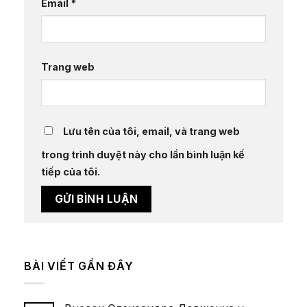
Email
*
Trang web
Lưu tên của tôi, email, và trang web
trong trình duyệt này cho lần bình luận kế
tiếp của tôi.
BÀI VIẾT GẦN ĐÂY