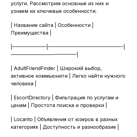
услуги. Рассмотрим основные из них и
узнаем их ключевые особенности.
| Название сайта | Особенности |
Преимущества |
|———————|———————————————-|
—————————————–|
| AdultFriendFinder | Широкий выбор,
активное коммьюнити | Легко найти нужного
человека |
| EscortDirectory | Фильтрация по услугам и
ценам | Простота поиска и проверки |
| Locanto | Объявления от юзеров в разных
категориях | Доступность и разнообразие |