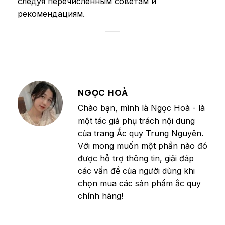
следуя перечисленным советам и
рекомендациям.
NGỌC HOÀ
Chào bạn, mình là Ngọc Hoà - là
một tác giả phụ trách nội dung
của trang Ắc quy Trung Nguyên.
Với mong muốn một phần nào đó
được hỗ trợ thông tin, giải đáp
các vấn đề của người dùng khi
chọn mua các sản phẩm ắc quy
chính hãng!