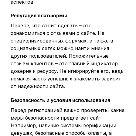
аспектов:
Репутация платформы
Первое, что стоит сделать – это
ознакомиться с отзывами о сайте. На
специализированных форумах, а также в
социальных сетях можно найти мнения
других пользователей. Положительные
отзывы клиентов – это главный индикатор
доверия к ресурсу. Не игнорируйте его, ведь
немалая часть успешных знакомств зависит
от надежности сайта.
Безопасность и условия использования
Перед регистрацией важно проверить, какие
меры безопасности предлагает сайт.
Например, наличие системы верификации
девушек, безопасные способы оплаты, а