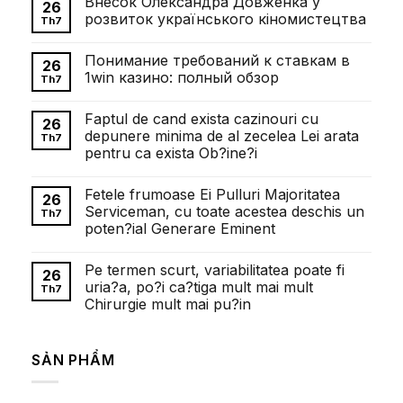
Внесок Олександра Довженка у
26
розвиток українського кіномистецтва
Th7
Không
có
Понимание требований к ставкам в
bình
26
luận
1win казино: полный обзор
Th7
ở
Внесок
Không
Олександра
có
Faptul de cand exista cazinouri cu
Довженка
bình
26
у
luận
depunere minima de al zecelea Lei arata
Th7
розвиток
ở
pentru ca exista Ob?ine?i
українського
Понимание
кіномистецтва
требований
Không
к
có
ставкам
Fetele frumoase Ei Pulluri Majoritatea
bình
26
в
luận
Serviceman, cu toate acestea deschis un
1win
Th7
ở
казино:
poten?ial Generare Eminent
Faptul
полный
de
обзор
Không
cand
có
exista
Pe termen scurt, variabilitatea poate fi
bình
26
cazinouri
luận
uria?a, po?i ca?tiga mult mai mult
cu
Th7
ở
depunere
Chirurgie mult mai pu?in
Fetele
minima
frumoase
de
Không
Ei
al
có
Pulluri
zecelea
bình
Majoritatea
SẢN PHẨM
Lei
luận
Serviceman,
ở
arata
cu
Pe
pentru
toate
termen
ca
acestea