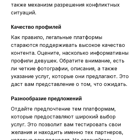
также механизм разрешения конфликтных
ситуаций.
Качество профилей
Как правило, легальные платформы
стараются поддерживать высокое качество
контента. Оцените, насколько информативны
профили девушек. Обратите внимание, есть
ли четкие фотографии, описания, а также
указание услуг, которые они предлагают. Это
даст вам представление о том, что ожидать.
Разнообразие предложений
Отдайте предпочтение тем платформам,
которые предоставляют широкий выбор
услуг. Это позволит вам тестировать свои
желания и находить именно тех партнеров,
которые вам подходят. Не стесняйтесь