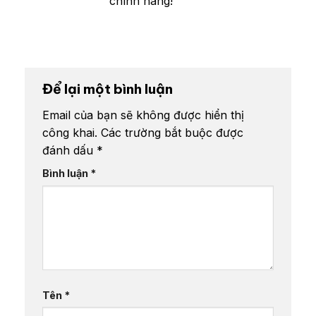
chính hãng!
Để lại một bình luận
Email của bạn sẽ không được hiển thị
công khai.
Các trường bắt buộc được
đánh dấu
*
Bình luận
*
Tên
*