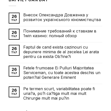
Внесок Олександра Довженка у
26
розвиток українського кіномистецтва
Th7
Không
có
Понимание требований к ставкам в
bình
26
luận
1win казино: полный обзор
Th7
ở
Внесок
Không
Олександра
có
Faptul de cand exista cazinouri cu
Довженка
bình
26
у
luận
depunere minima de al zecelea Lei arata
Th7
розвиток
ở
pentru ca exista Ob?ine?i
українського
Понимание
кіномистецтва
требований
Không
к
có
ставкам
Fetele frumoase Ei Pulluri Majoritatea
bình
26
в
luận
Serviceman, cu toate acestea deschis un
1win
Th7
ở
казино:
poten?ial Generare Eminent
Faptul
полный
de
обзор
Không
cand
có
exista
Pe termen scurt, variabilitatea poate fi
bình
26
cazinouri
luận
uria?a, po?i ca?tiga mult mai mult
cu
Th7
ở
depunere
Chirurgie mult mai pu?in
Fetele
minima
frumoase
de
Không
Ei
al
có
Pulluri
zecelea
bình