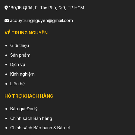
180/1B QL1A, P. Tân Phú, Q.9, TP HCM
acquytrungnguyen@gmail.com
VỀ TRUNG NGUYÊN
Giới thiệu
Sản phẩm
Dịch vụ
Kinh nghiệm
Liên hệ
HỖ TRỢ KHÁCH HÀNG
Báo giá Đại lý
Chính sách Bán hàng
Chính sách Bảo hành & Bảo trì