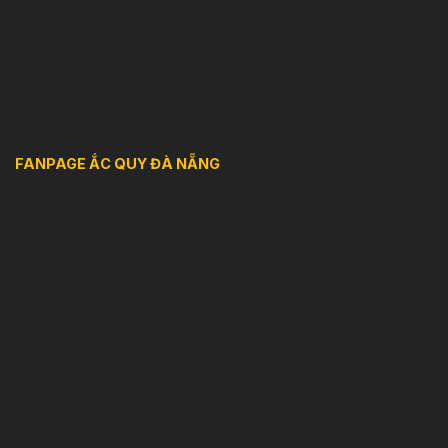
FANPAGE ẮC QUY ĐÀ NẴNG