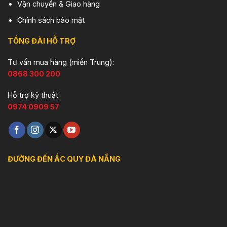
Vận chuyển & Giao hàng
Chính sách bảo mật
TỔNG ĐÀI HỖ TRỢ
Tư vấn mua hàng (miền Trung):
0868 300 200
Hỗ trợ kỹ thuật:
0974 0909 57
ĐƯỜNG ĐẾN ẮC QUY ĐÀ NẴNG