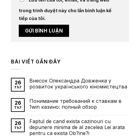
trong trình duyệt này cho lần bình luận kế
tiếp của tôi.
BÀI VIẾT GẦN ĐÂY
Внесок Олександра Довженка у
26
розвиток українського кіномистецтва
Th7
Không
có
Понимание требований к ставкам в
bình
26
luận
1win казино: полный обзор
Th7
ở
Внесок
Không
Олександра
có
Faptul de cand exista cazinouri cu
Довженка
bình
26
у
luận
depunere minima de al zecelea Lei arata
Th7
розвиток
ở
pentru ca exista Ob?ine?i
українського
Понимание
кіномистецтва
требований
Không