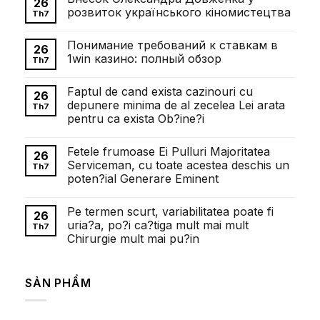
26
розвиток українського кіномистецтва
Th7
Không
có
Понимание требований к ставкам в
bình
26
luận
1win казино: полный обзор
Th7
ở
Внесок
Không
Олександра
có
Faptul de cand exista cazinouri cu
Довженка
bình
26
у
luận
depunere minima de al zecelea Lei arata
Th7
розвиток
ở
pentru ca exista Ob?ine?i
українського
Понимание
кіномистецтва
требований
Không
к
có
ставкам
Fetele frumoase Ei Pulluri Majoritatea
bình
26
в
luận
Serviceman, cu toate acestea deschis un
1win
Th7
ở
казино:
poten?ial Generare Eminent
Faptul
полный
de
обзор
Không
cand
có
exista
Pe termen scurt, variabilitatea poate fi
bình
26
cazinouri
luận
uria?a, po?i ca?tiga mult mai mult
cu
Th7
ở
depunere
Chirurgie mult mai pu?in
Fetele
minima
frumoase
de
Không
Ei
al
có
Pulluri
zecelea
bình
Majoritatea
SẢN PHẨM
Lei
luận
Serviceman,
ở
arata
cu
Pe
pentru
toate
termen
ca
acestea
scurt,
exista