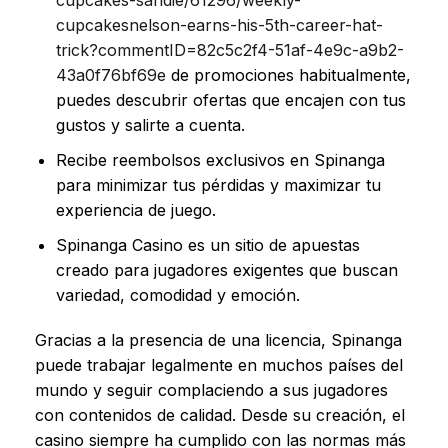
cupcakes-sandie/61296/weekly-
cupcakesnelson-earns-his-5th-career-hat-
trick?commentID=82c5c2f4-51af-4e9c-a9b2-
43a0f76bf69e
de promociones habitualmente,
puedes descubrir ofertas que encajen con tus
gustos y salirte a cuenta.
Recibe reembolsos exclusivos en Spinanga
para minimizar tus pérdidas y maximizar tu
experiencia de juego.
Spinanga Casino es un sitio de apuestas
creado para jugadores exigentes que buscan
variedad, comodidad y emoción.
Gracias a la presencia de una licencia, Spinanga
puede trabajar legalmente en muchos países del
mundo y seguir complaciendo a sus jugadores
con contenidos de calidad. Desde su creación, el
casino siempre ha cumplido con las normas más