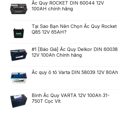
deschis
Ắc Quy ROCKET DIN 60044 12V
variabilitatea
Ob?
un
poate
ine?
100AH chính hãng
poten?
fi
i
ial
uria?
Generare
a,
Eminent
po?
i
Tại Sao Bạn Nên Chọn Ắc Quy Rocket
ca?
Q85 12V 65AH?
tiga
mult
mai
mult
Chirurgie
#1 [Báo Giá] Ắc Quy Delkor DIN 60038
mult
12V 100Ah Chính hãng
mai
pu?
in
Ắc quy ô tô Varta DIN 58039 12V 80Ah
Bình Ắc Quy VARTA 12V 100Ah 31-
750T Cọc Vít