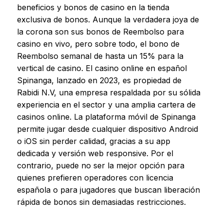
beneficios y bonos de casino en la tienda
exclusiva de bonos. Aunque la verdadera joya de
la corona son sus bonos de Reembolso para
casino en vivo, pero sobre todo, el bono de
Reembolso semanal de hasta un 15% para la
vertical de casino. El casino online en español
Spinanga, lanzado en 2023, es propiedad de
Rabidi N.V, una empresa respaldada por su sólida
experiencia en el sector y una amplia cartera de
casinos online. La plataforma móvil de Spinanga
permite jugar desde cualquier dispositivo Android
o iOS sin perder calidad, gracias a su app
dedicada y versión web responsive. Por el
contrario, puede no ser la mejor opción para
quienes prefieren operadores con licencia
española o para jugadores que buscan liberación
rápida de bonos sin demasiadas restricciones.