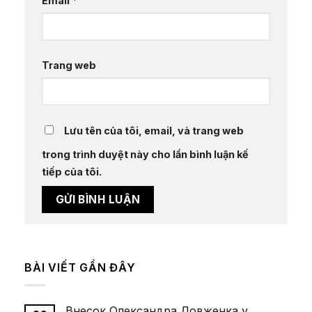
Email
*
Trang web
Lưu tên của tôi, email, và trang web
trong trình duyệt này cho lần bình luận kế
tiếp của tôi.
BÀI VIẾT GẦN ĐÂY
Внесок Олександра Довженка у