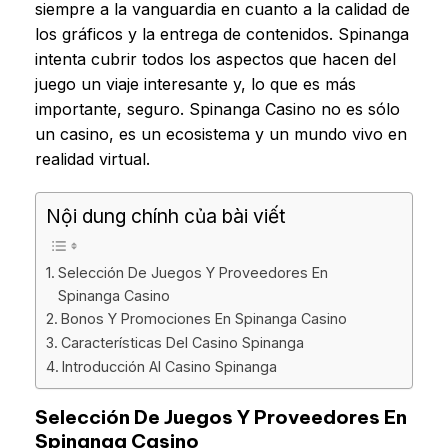
siempre a la vanguardia en cuanto a la calidad de
los gráficos y la entrega de contenidos. Spinanga
intenta cubrir todos los aspectos que hacen del
juego un viaje interesante y, lo que es más
importante, seguro. Spinanga Casino no es sólo
un casino, es un ecosistema y un mundo vivo en
realidad virtual.
Nội dung chính của bài viết
Selección De Juegos Y Proveedores En
Spinanga Casino
Bonos Y Promociones En Spinanga Casino
Características Del Casino Spinanga
Introducción Al Casino Spinanga
Selección De Juegos Y Proveedores En
Spinanga Casino