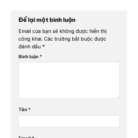
Để lại một bình luận
Email của bạn sẽ không được hiển thị
công khai.
Các trường bắt buộc được
đánh dấu
*
Bình luận
*
Tên
*