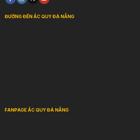
ĐƯỜNG ĐẾN ẮC QUY ĐÀ NẴNG
FANPAGE ẮC QUY ĐÀ NẴNG