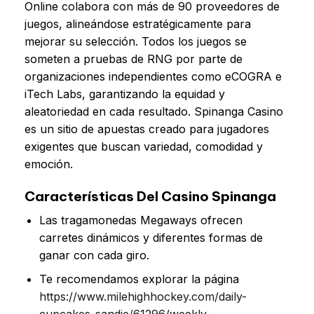
Online colabora con más de 90 proveedores de
juegos, alineándose estratégicamente para
mejorar su selección. Todos los juegos se
someten a pruebas de RNG por parte de
organizaciones independientes como eCOGRA e
iTech Labs, garantizando la equidad y
aleatoriedad en cada resultado. Spinanga Casino
es un sitio de apuestas creado para jugadores
exigentes que buscan variedad, comodidad y
emoción.
Características Del Casino Spinanga
Las tragamonedas Megaways ofrecen
carretes dinámicos y diferentes formas de
ganar con cada giro.
Te recomendamos explorar la página
https://www.milehighhockey.com/daily-