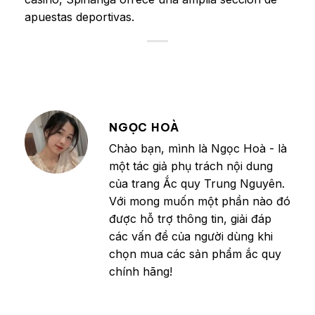
apuestas deportivas.
NGỌC HOÀ
Chào bạn, mình là Ngọc Hoà - là
một tác giả phụ trách nội dung
của trang Ắc quy Trung Nguyên.
Với mong muốn một phần nào đó
được hỗ trợ thông tin, giải đáp
các vấn đề của người dùng khi
chọn mua các sản phẩm ắc quy
chính hãng!