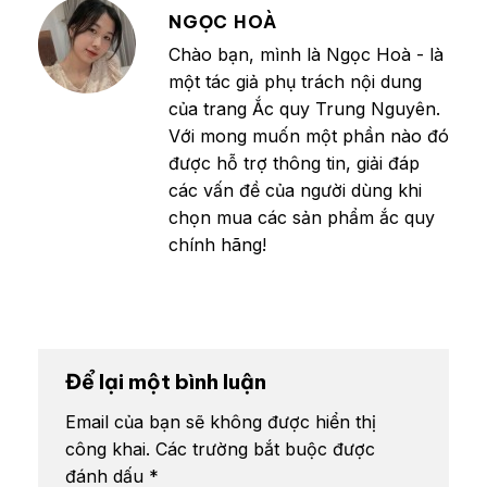
NGỌC HOÀ
Chào bạn, mình là Ngọc Hoà - là
một tác giả phụ trách nội dung
của trang Ắc quy Trung Nguyên.
Với mong muốn một phần nào đó
được hỗ trợ thông tin, giải đáp
các vấn đề của người dùng khi
chọn mua các sản phẩm ắc quy
chính hãng!
Để lại một bình luận
Email của bạn sẽ không được hiển thị
công khai.
Các trường bắt buộc được
đánh dấu
*