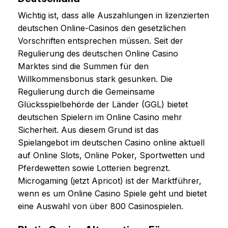
Wichtig ist, dass alle Auszahlungen in lizenzierten
deutschen Online-Casinos den gesetzlichen
Vorschriften entsprechen müssen. Seit der
Regulierung des deutschen Online Casino
Marktes sind die Summen für den
Willkommensbonus stark gesunken. Die
Regulierung durch die Gemeinsame
Glücksspielbehörde der Länder (GGL) bietet
deutschen Spielern im Online Casino mehr
Sicherheit. Aus diesem Grund ist das
Spielangebot im deutschen Casino online aktuell
auf Online Slots, Online Poker, Sportwetten und
Pferdewetten sowie Lotterien begrenzt.
Microgaming (jetzt Apricot) ist der Marktführer,
wenn es um Online Casino Spiele geht und bietet
eine Auswahl von über 800 Casinospielen.