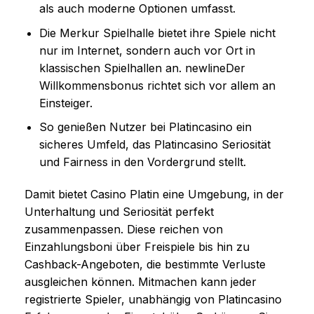
als auch moderne Optionen umfasst.
Die Merkur Spielhalle bietet ihre Spiele nicht
nur im Internet, sondern auch vor Ort in
klassischen Spielhallen an. newlineDer
Willkommensbonus richtet sich vor allem an
Einsteiger.
So genießen Nutzer bei Platincasino ein
sicheres Umfeld, das Platincasino Seriosität
und Fairness in den Vordergrund stellt.
Damit bietet Casino Platin eine Umgebung, in der
Unterhaltung und Seriosität perfekt
zusammenpassen. Diese reichen von
Einzahlungsboni über Freispiele bis hin zu
Cashback-Angeboten, die bestimmte Verluste
ausgleichen können. Mitmachen kann jeder
registrierte Spieler, unabhängig von Platincasino