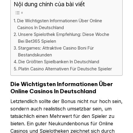
Nội dung chính của bài viết
Die Wichtigsten Informationen Über Online
Casinos In Deutschland
Unsere Spielothek Empfehlung: Diese Woche
Bei Bet365 Spielen
Stargames: Attraktive Casino Boni Für
Bestandskunden
Die Größten Spielbanken In Deutschland
Platin Casino Alternativen Für Deutsche Spieler
Die Wichtigsten Informationen Über
Online Casinos In Deutschland
Letztendlich sollte der Bonus nicht nur hoch sein,
sondern auch realistisch umsetzbar sein, um
tatsächlich einen Mehrwert für den Spieler zu
bieten. Ein guter Neukundenbonus für Online
Casinos und Spielotheken zeichnet sich durch