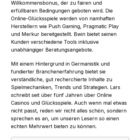
Willkommensbonus, der zu fairen und
erfüllbaren Bedingungen geboten wird. Die
Online-Glücksspiele werden von namhaften
Herstellern wie Push Gaming, Pragmatic Play
und Merkur bereitgestellt. Bwin bietet seinen
Kunden verschiedene Tools inklusive
unabhängiger Beratungsangebote.
Mit einem Hintergrund in Germanistik und
fundierter Branchenerfahrung bietet sie
verständliche, gut recherchierte Inhalte zu
Spielmechaniken, Trends und Strategien. Lars
schreibt seit über fünf Jahren über Online
Casinos und Glücksspiele. Auch wenn mal etwas
nicht passt, reden wir nicht alles schön, sondern
sprechen es an, um unseren Lesern so einen
echten Mehrwert bieten zu können.