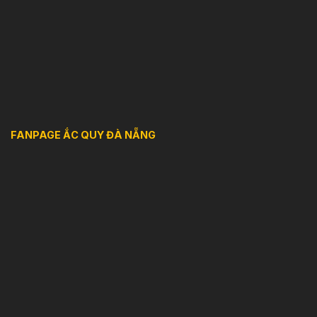
FANPAGE ẮC QUY ĐÀ NẴNG