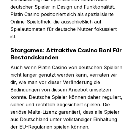
deutscher Spieler in Design und Funktionalität.
Platin Casino positioniert sich als spezialisierte
Online-Spielothek, die ausschließlich auf
Spielautomaten für deutsche Nutzer fokussiert
ist.
Stargames: Attraktive Casino Boni Für
Bestandskunden
Auch wenn Platin Casino von deutschen Spielern
nicht länger genutzt werden kann, verraten wir
dir, wie man vor dieser Veränderung die
Bedingungen von diesem Angebot umsetzen
konnte. Deutsche Spieler können daher reguliert,
sicher und rechtlich abgesichert spielen. Die
seriöse Malta-Lizenz garantiert, dass alle Spieler
aus Deutschland unter vollständiger Einhaltung
der EU-Regularien spielen können.