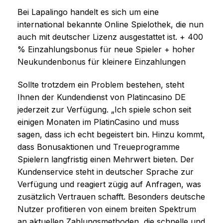
Bei Lapalingo handelt es sich um eine
international bekannte Online Spielothek, die nun
auch mit deutscher Lizenz ausgestattet ist. + 400
% Einzahlungsbonus für neue Spieler + hoher
Neukundenbonus für kleinere Einzahlungen
Sollte trotzdem ein Problem bestehen, steht
Ihnen der Kundendienst von Platincasino DE
jederzeit zur Verfügung. „Ich spiele schon seit
einigen Monaten im PlatinCasino und muss
sagen, dass ich echt begeistert bin. Hinzu kommt,
dass Bonusaktionen und Treueprogramme
Spielern langfristig einen Mehrwert bieten. Der
Kundenservice steht in deutscher Sprache zur
Verfügung und reagiert zügig auf Anfragen, was
zusätzlich Vertrauen schafft. Besonders deutsche
Nutzer profitieren von einem breiten Spektrum
an aktuellen Zahlungsmethoden, die schnelle und