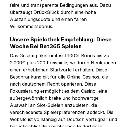
faire und transparente Bedingungen aus. Dazu
überzeugt DrückGlück durch eine hohe
Auszahlungsquote und einen fairen
Willkommensbonus.
Unsere Spielothek Empfehlung: Diese
Woche Bei Bet365 Spielen
Das Gesamtpaket umfasst 100% Bonus bis zu
2.000€ plus 200 Freispiele, wodurch Neukunden
einen erheblichen Startvorteil erhalten. Diese
Beschränkung gilt für alle Online-Casinos, die
nach deutschem Recht operieren. Diese
Fokussierung ermöglicht es dem Casino, eine
außergewöhnlich breite und hochwertige
Auswahl an Slot-Spielen anzubieten, die
verschiedenste Spielerpräferenzen abdeckt. Die
Website ist vollständig auf Deutsch verfügbar und
berücksichtigt die spezifischen Bedürfnisse