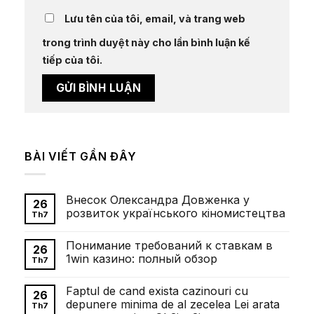
Lưu tên của tôi, email, và trang web
trong trình duyệt này cho lần bình luận kế
tiếp của tôi.
BÀI VIẾT GẦN ĐÂY
Внесок Олександра Довженка у
26
розвиток українського кіномистецтва
Th7
Không
có
Понимание требований к ставкам в
bình
26
luận
1win казино: полный обзор
Th7
ở
Внесок
Không
Олександра
có
Faptul de cand exista cazinouri cu
Довженка
bình
26
у
luận
depunere minima de al zecelea Lei arata
Th7
розвиток
ở