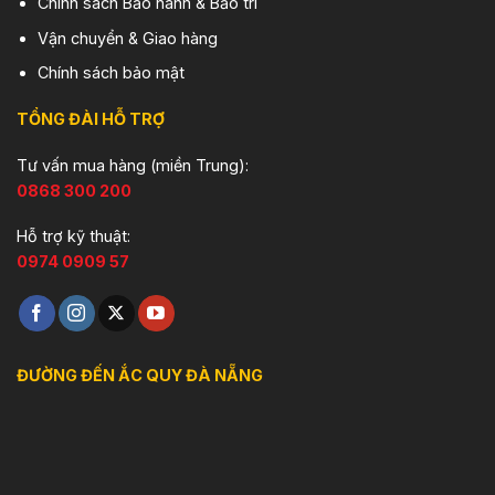
Chính sách Bảo hành & Bảo trì
Vận chuyển & Giao hàng
Chính sách bảo mật
TỔNG ĐÀI HỖ TRỢ
Tư vấn mua hàng (miền Trung):
0868 300 200
Hỗ trợ kỹ thuật:
0974 0909 57
ĐƯỜNG ĐẾN ẮC QUY ĐÀ NẴNG