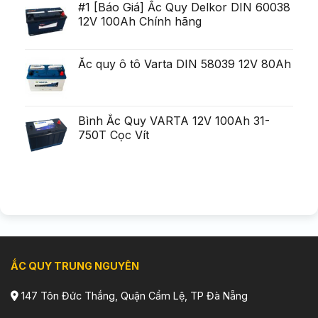
Chirurgie
#1 [Báo Giá] Ắc Quy Delkor DIN 60038
mult
12V 100Ah Chính hãng
mai
pu?
in
Ắc quy ô tô Varta DIN 58039 12V 80Ah
Bình Ắc Quy VARTA 12V 100Ah 31-
750T Cọc Vít
ẮC QUY TRUNG NGUYÊN
147 Tôn Đức Thắng, Quận Cẩm Lệ, TP Đà Nẵng