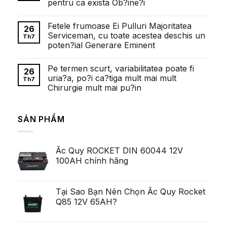
pentru ca exista Ob?ine?i
українського
Понимание
кіномистецтва
требований
Không
к
có
ставкам
Fetele frumoase Ei Pulluri Majoritatea
bình
26
в
luận
Serviceman, cu toate acestea deschis un
1win
Th7
ở
казино:
poten?ial Generare Eminent
Faptul
полный
de
обзор
Không
cand
có
exista
Pe termen scurt, variabilitatea poate fi
bình
26
cazinouri
luận
uria?a, po?i ca?tiga mult mai mult
cu
Th7
ở
depunere
Chirurgie mult mai pu?in
Fetele
minima
frumoase
de
Không
Ei
al
có
Pulluri
zecelea
bình
Majoritatea
SẢN PHẨM
Lei
luận
Serviceman,
ở
arata
cu
Pe
pentru
toate
termen
ca
acestea
scurt,
exista
deschis
Ắc Quy ROCKET DIN 60044 12V
variabilitatea
Ob?
un
poate
ine?
100AH chính hãng
poten?
fi
i
ial
uria?
Generare
a,
Eminent
po?
i
Tại Sao Bạn Nên Chọn Ắc Quy Rocket
ca?
Q85 12V 65AH?
tiga
mult
mai
mult