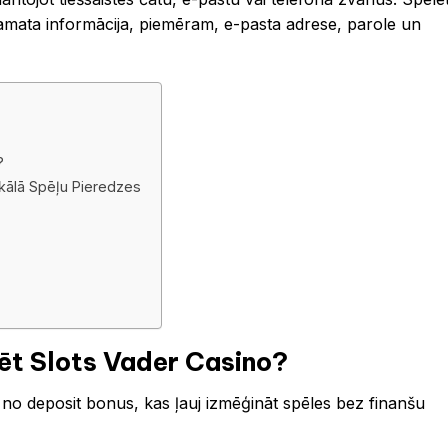
 pamata informācija, piemēram, e-pasta adrese, parole un
?
ikālā Spēļu Pieredzes
lēt Slots Vader Casino?
 no deposit bonus, kas ļauj izmēģināt spēles bez finanšu