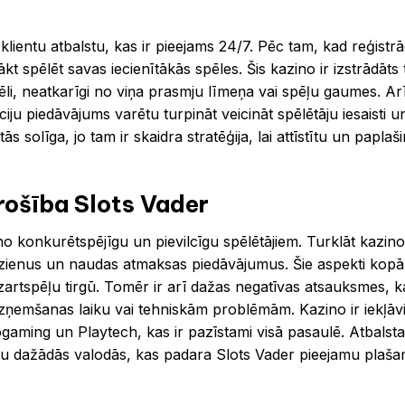
lientu atbalstu, kas ir pieejams 24/7. Pēc tam, kad reģistrāc
t spēlēt savas iecienītākās spēles. Šis kazino ir izstrādāts t
ēli, neatkarīgi no viņa prasmju līmeņa vai spēļu gaumes. Ar
u piedāvājums varētu turpināt veicināt spēlētāju iesaisti u
 solīga, jo tam ir skaidra stratēģija, lai attīstītu un paplaš
ošība Slots Vader
o konkurētspējīgu un pievilcīgu spēlētājiem. Turklāt kazino
ezienus un naudas atmaksas piedāvājumus. Šie aspekti kopā
zartspēļu tirgū. Tomēr ir arī dažas negatīvas atsauksmes, k
izņemšanas laiku vai tehniskām problēmām. Kazino ir iekļāv
gaming un Playtech, kas ir pazīstami visā pasaulē. Atbalsta
ību dažādās valodās, kas padara Slots Vader pieejamu plaš