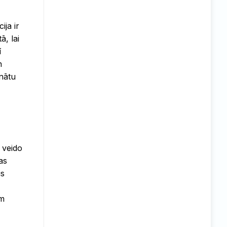
ija ir
ā, lai
ī
n
inātu
 veido
as
is
am