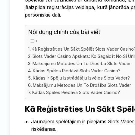
jāaizpilda reģistrācijas veidlapa, kurā jānorāda
personiskie dati.
Nội dung chính của bài viết
Kā Reģistrēties Un Sākt Spēlēt Slots Vader Casino
Slots Vader Casino Apskats: Ko Sagaidīt No Šī Un
Maksājumu Metodes Un To Drošība Slots Vader
Kādas Spēles Piedāvā Slots Vader Casino?
Kādas Ir Spēļu Izstrādātāju Izvēles Slots Vader?
Maksājumu Metodes Un To Drošība Slots Vader
Kādas Spēles Piedāvā Slots Vader Casino?
Kā Reģistrēties Un Sākt Spē
Jaunajiem spēlētājiem ir pieejams Slots Vader
riskēšanas.