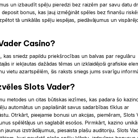
jumus un izbaudīt spēļu pieredzi bez raizēm par savu datu d
 deposit bonus, kas ļauj izmēģināt spēles bez finanšu riskē
zpētot tā unikālās spēļu iespējas, piedāvājumus un vispārēj
 Vader Casino?
mā, kas sniedz papildu priekšrocības un balvas par regulāru
tajās ir iekļautas dažādas tēmas un izklaidējoši grafiskie elem
unu vietu azartspēlēm, šis raksts sniegs jums svarīgu informā
Izvēles Slots Vader?
u metodes un citas būtiskas iezīmes, kas padara šo kazin
spēļu automātus un paplašināt savus sadarbības tīklus ar
lāstu. Otrkārt, pieejamie bonusi un akcijas, piemēram, Slots
 jaunus spēlētājus un saglabāt esošos. Pirmkārt, kazino unikā
n jaunus izstrādājumus, piesaista plašu auditoriju. Slots Va