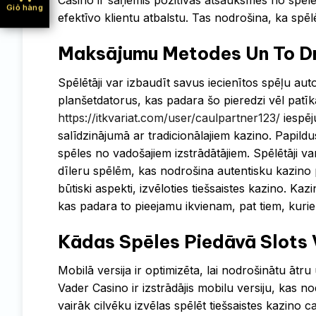
Casino ir saņēmis pozitīvas atsauksmes no spēlē
Giỏ hàng
efektīvo klientu atbalstu. Tas nodrošina, ka spēlē
Maksājumu Metodes Un To Dr
Spēlētāji var izbaudīt savus iecienītos spēļu aut
planšetdatorus, kas padara šo pieredzi vēl patī
https://itkvariat.com/user/caulpartner123/
iespēj
salīdzinājumā ar tradicionālajiem kazino. Papildu
spēles no vadošajiem izstrādātājiem. Spēlētāji v
dīleru spēlēm, kas nodrošina autentisku kazino p
būtiski aspekti, izvēloties tiešsaistes kazino. K
kas padara to pieejamu ikvienam, pat tiem, kurie
Kādas Spēles Piedāvā Slots
Mobilā versija ir optimizēta, lai nodrošinātu ātru 
Vader Casino ir izstrādājis mobilu versiju, kas 
vairāk cilvēku izvēlas spēlēt tiešsaistes kazino