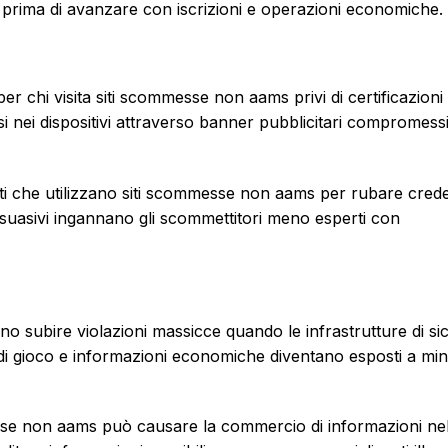
ta prima di avanzare con iscrizioni e operazioni economiche.
 chi visita siti scommesse non aams privi di certificazioni 
i nei dispositivi attraverso banner pubblicitari compromess
enti che utilizzano siti scommesse non aams per rubare crede
ersuasivi ingannano gli scommettitori meno esperti con
o subire violazioni massicce quando le infrastrutture di s
e di gioco e informazioni economiche diventano esposti a mi
messe non aams può causare la commercio di informazioni ne