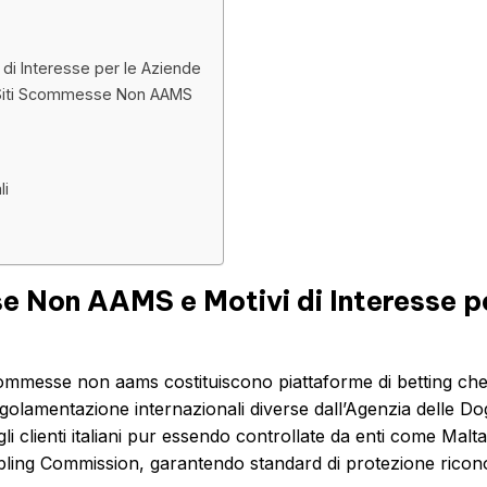
di Interesse per le Aziende
 ai Siti Scommesse Non AAMS
li
e Non AAMS e Motivi di Interesse pe
 scommesse non aams costituiscono piattaforme di betting ch
golamentazione internazionali diverse dall’Agenzia delle D
li clienti italiani pur essendo controllate da enti come Malta
ing Commission, garantendo standard di protezione ricon