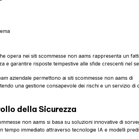
stema
 che opera nei siti scommesse non aams rappresenta un fat
za e garantire risposte tempestive alle sfide crescenti nel se
l team aziendale permettono ai siti scommesse non aams di
tendo una gestione consapevole dei rischi e un servizio di q
ollo della Sicurezza
 scommesse non aams si basa su soluzioni innovative di sorve
in tempo immediato attraverso tecnologie IA e modelli predit