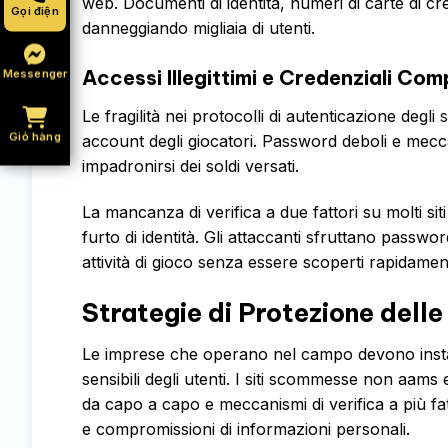
web. Documenti di identità, numeri di carte di cr
Gọi điện
danneggiando migliaia di utenti.
Accessi Illegittimi e Credenziali C
Messenger
Le fragilità nei protocolli di autenticazione degli
Giỏ hàng
account degli giocatori. Password deboli e meccan
impadronirsi dei soldi versati.
La mancanza di verifica a due fattori su molti 
furto di identità. Gli attaccanti sfruttano passw
attività di gioco senza essere scoperti rapidamen
Strategie di Protezione delle
Le imprese che operano nel campo devono install
sensibili degli utenti. I siti scommesse non aams 
da capo a capo e meccanismi di verifica a più fa
e compromissioni di informazioni personali.