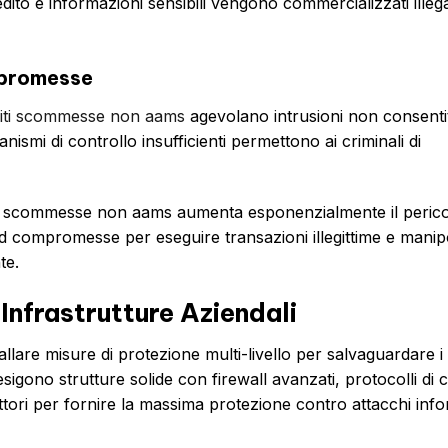
edito e informazioni sensibili vengono commercializzati ille
ompromesse
siti scommesse non aams
agevolano intrusioni non consentit
ismi di controllo insufficienti permettono ai criminali di
siti scommesse non aams aumenta esponenzialmente il perico
ord compromesse per eseguire transazioni illegittime e manip
te.
 Infrastrutture Aziendali
are misure di protezione multi-livello per salvaguardare i 
esigono strutture solide con firewall avanzati, protocolli di c
ttori per fornire la massima protezione contro attacchi info