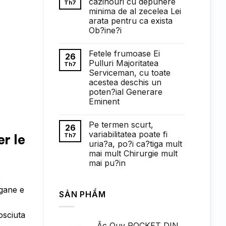
cazinouri cu depunere
Th7
ở
minima de al zecelea Lei
Понимание
требований
arata pentru ca exista
к
Ob?ine?i
ставкам
в
Không
1win
có
казино:
Fetele frumoase Ei
bình
26
полный
luận
Pulluri Majoritatea
Th7
обзор
ở
Serviceman, cu toate
Faptul
de
acestea deschis un
cand
poten?ial Generare
exista
cazinouri
Eminent
cu
Không
depunere
có
minima
Pe termen scurt,
bình
de
26
luận
al
variabilitatea poate fi
r le
Th7
ở
zecelea
uria?a, po?i ca?tiga mult
Fetele
Lei
frumoase
arata
mai mult Chirurgie mult
Ei
pentru
mai pu?in
Pulluri
ca
Majoritatea
exista
Không
e
Serviceman,
Ob?
có
cu
ine?
bình
ogane e
toate
i
SẢN PHẨM
luận
acestea
ở
deschis
Pe
un
termen
osciuta
poten?
scurt,
ial
Ắc Quy ROCKET DIN
variabilitatea