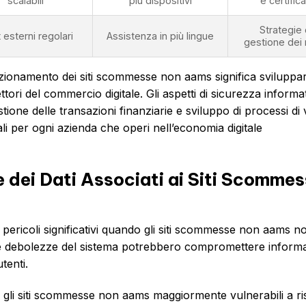
scalabili
più dispositivi
e certifica
Strategie 
 esterni regolari
Assistenza in più lingue
gestione dei r
nzionamento dei siti scommesse non aams significa sviluppa
ttori del commercio digitale. Gli aspetti di sicurezza informa
one delle transazioni finanziarie e sviluppo di processi di v
i per ogni azienda che operi nell’economia digitale
ne dei Dati Associati ai Siti Scomme
 pericoli significativi quando gli siti scommesse non aams n
e debolezze del sistema potrebbero compromettere informa
tenti.
gli siti scommesse non aams maggiormente vulnerabili a ri