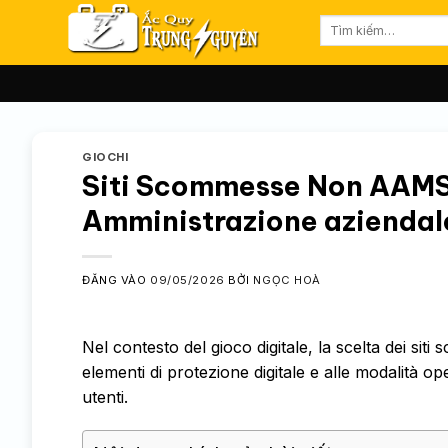
Bỏ
Tìm
qua
kiếm:
nội
dung
GIOCHI
Siti Scommesse Non AAMS:
Amministrazione aziendal
ĐĂNG VÀO
09/05/2026
BỞI
NGỌC HOÀ
Nel contesto del gioco digitale, la scelta dei si
elementi di protezione digitale e alle modalità op
utenti.