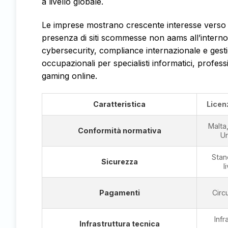
a livello globale.
Le imprese mostrano crescente interesse verso q
presenza di siti scommesse non aams all’interno 
cybersecurity, compliance internazionale e gest
occupazionali per specialisti informatici, profess
gaming online.
Caratteristica
Licen
Malta
Conformità normativa
Un
Stan
Sicurezza
l
Pagamenti
Circu
Infr
Infrastruttura tecnica