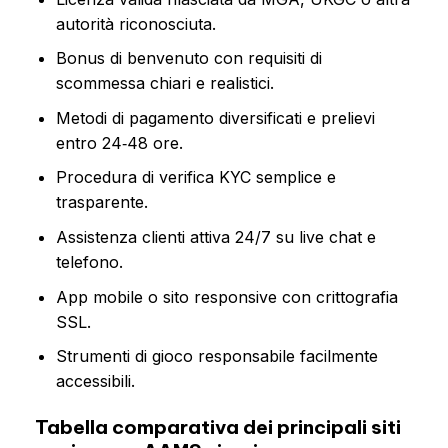
autorità riconosciuta.
Bonus di benvenuto con requisiti di
scommessa chiari e realistici.
Metodi di pagamento diversificati e prelievi
entro 24‑48 ore.
Procedura di verifica KYC semplice e
trasparente.
Assistenza clienti attiva 24/7 su live chat e
telefono.
App mobile o sito responsive con crittografia
SSL.
Strumenti di gioco responsabile facilmente
accessibili.
Tabella comparativa dei principali siti