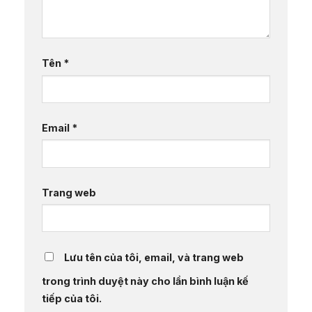
Tên
*
Email
*
Trang web
Lưu tên của tôi, email, và trang web
trong trình duyệt này cho lần bình luận kế
tiếp của tôi.