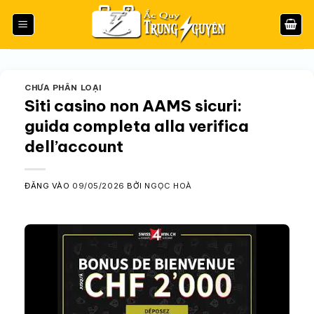
Bỏ
qua
nội
dung
CHƯA PHÂN LOẠI
Siti casino non AAMS sicuri:
guida completa alla verifica
dell’account
ĐĂNG VÀO
09/05/2026
BỞI
NGỌC HOÀ