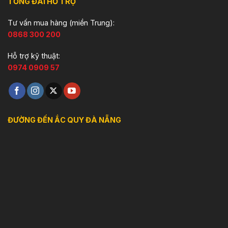
TỔNG ĐÀI HỖ TRỢ
Tư vấn mua hàng (miền Trung):
0868 300 200
Hỗ trợ kỹ thuật:
0974 0909 57
ĐƯỜNG ĐẾN ẮC QUY ĐÀ NẴNG