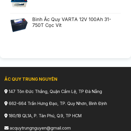
Bình Ắc Quy VARTA 12V 100Ah 31-
750T Cọc Vít
ẮC QUY TRUNG NGUYÊN
147 Tôn Đức Thắng, Quận Cẩm Lệ, TP Đà Nẵng
662-664 Trần Hưng Đạo, TP. Quy Nhơn, Bình Định
180/1B QL1A, P. Tân Phú, Q.9, TP HCM
acquytrungnguyen@gmail.com