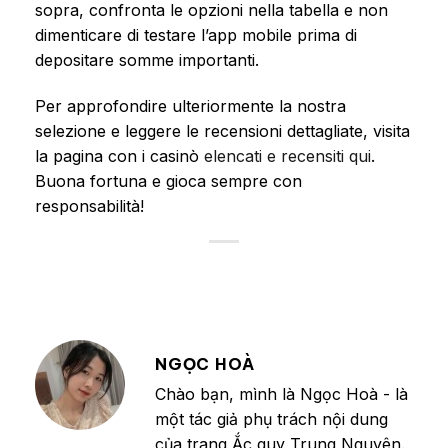
sopra, confronta le opzioni nella tabella e non
dimenticare di testare l’app mobile prima di
depositare somme importanti.
Per approfondire ulteriormente la nostra
selezione e leggere le recensioni dettagliate, visita
la pagina con i casinò
elencati e recensiti qui
.
Buona fortuna e gioca sempre con
responsabilità!
NGỌC HOÀ
Chào bạn, mình là Ngọc Hoà - là
một tác giả phụ trách nội dung
của trang Ắc quy Trung Nguyên.