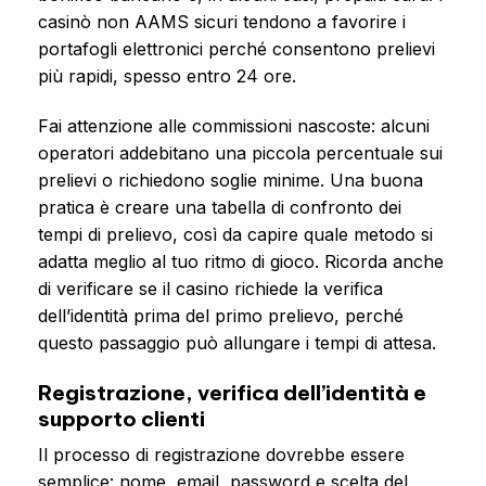
casinò non AAMS sicuri tendono a favorire i
portafogli elettronici perché consentono prelievi
più rapidi, spesso entro 24 ore.
Fai attenzione alle commissioni nascoste: alcuni
operatori addebitano una piccola percentuale sui
prelievi o richiedono soglie minime. Una buona
pratica è creare una tabella di confronto dei
tempi di prelievo, così da capire quale metodo si
adatta meglio al tuo ritmo di gioco. Ricorda anche
di verificare se il casino richiede la verifica
dell’identità prima del primo prelievo, perché
questo passaggio può allungare i tempi di attesa.
Registrazione, verifica dell’identità e
supporto clienti
Il processo di registrazione dovrebbe essere
semplice: nome, email, password e scelta del