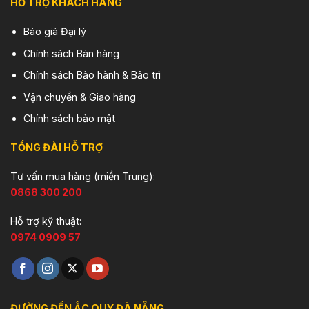
HỖ TRỢ KHÁCH HÀNG
Báo giá Đại lý
Chính sách Bán hàng
Chính sách Bảo hành & Bảo trì
Vận chuyển & Giao hàng
Chính sách bảo mật
TỔNG ĐÀI HỖ TRỢ
Tư vấn mua hàng (miền Trung):
0868 300 200
Hỗ trợ kỹ thuật:
0974 0909 57
ĐƯỜNG ĐẾN ẮC QUY ĐÀ NẴNG