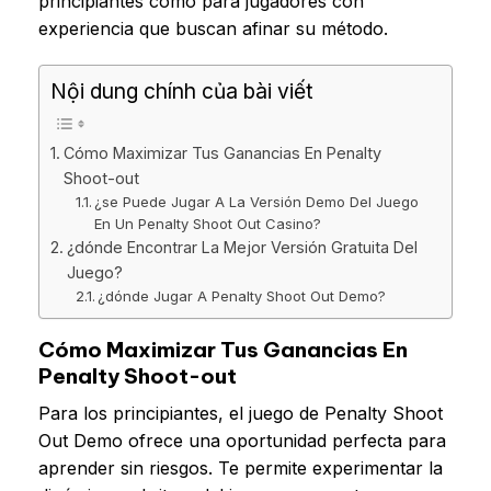
principiantes como para jugadores con
experiencia que buscan afinar su método.
Nội dung chính của bài viết
Cómo Maximizar Tus Ganancias En Penalty
Shoot-out
¿se Puede Jugar A La Versión Demo Del Juego
En Un Penalty Shoot Out Casino?
¿dónde Encontrar La Mejor Versión Gratuita Del
Juego?
¿dónde Jugar A Penalty Shoot Out Demo?
Cómo Maximizar Tus Ganancias En
Penalty Shoot-out
Para los principiantes, el juego de Penalty Shoot
Out Demo ofrece una oportunidad perfecta para
aprender sin riesgos. Te permite experimentar la