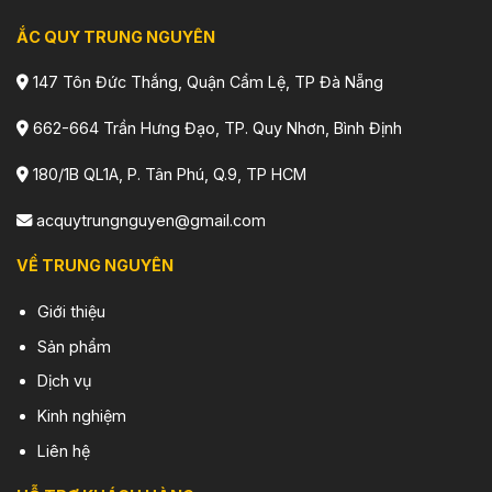
ẮC QUY TRUNG NGUYÊN
147 Tôn Đức Thắng, Quận Cẩm Lệ, TP Đà Nẵng
662-664 Trần Hưng Đạo, TP. Quy Nhơn, Bình Định
180/1B QL1A, P. Tân Phú, Q.9, TP HCM
acquytrungnguyen@gmail.com
VỀ TRUNG NGUYÊN
Giới thiệu
Sản phẩm
Dịch vụ
Kinh nghiệm
Liên hệ