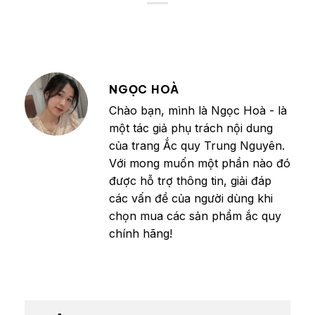
NGỌC HOÀ
Chào bạn, mình là Ngọc Hoà - là
một tác giả phụ trách nội dung
của trang Ắc quy Trung Nguyên.
Với mong muốn một phần nào đó
được hỗ trợ thông tin, giải đáp
các vấn đề của người dùng khi
chọn mua các sản phẩm ắc quy
chính hãng!