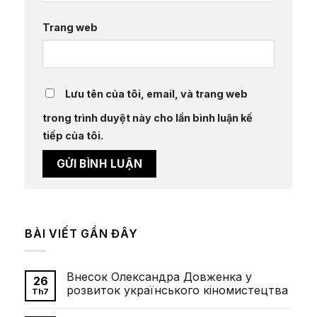
Trang web
Lưu tên của tôi, email, và trang web
trong trình duyệt này cho lần bình luận kế
tiếp của tôi.
BÀI VIẾT GẦN ĐÂY
Внесок Олександра Довженка у
26
розвиток українського кіномистецтва
Th7
Không
có