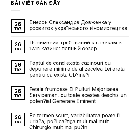
BÀI VIẾT GẦN ĐÂY
Внесок Олександра Довженка у
26
розвиток українського кіномистецтва
Th7
Không
có
Понимание требований к ставкам в
bình
26
luận
1win казино: полный обзор
Th7
ở
Внесок
Không
Олександра
có
Faptul de cand exista cazinouri cu
Довженка
bình
26
у
luận
depunere minima de al zecelea Lei arata
Th7
розвиток
ở
pentru ca exista Ob?ine?i
українського
Понимание
кіномистецтва
требований
Không
к
có
ставкам
Fetele frumoase Ei Pulluri Majoritatea
bình
26
в
luận
Serviceman, cu toate acestea deschis un
1win
Th7
ở
казино:
poten?ial Generare Eminent
Faptul
полный
de
обзор
Không
cand
có
exista
Pe termen scurt, variabilitatea poate fi
bình
26
cazinouri
luận
uria?a, po?i ca?tiga mult mai mult
cu
Th7
ở
depunere
Chirurgie mult mai pu?in
Fetele
minima
frumoase
de
Không
Ei
al
có
Pulluri