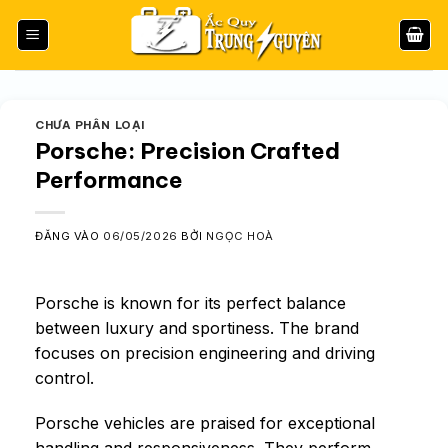
Bỏ
qua
nội
dung
CHƯA PHÂN LOẠI
Porsche: Precision Crafted
Performance
ĐĂNG VÀO
06/05/2026
BỞI
NGỌC HOÀ
Porsche is known for its perfect balance
between luxury and sportiness. The brand
focuses on precision engineering and driving
control.
Porsche vehicles are praised for exceptional