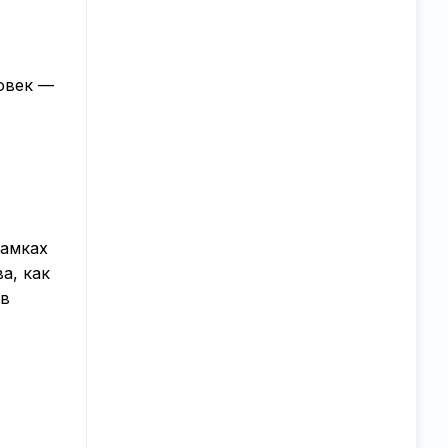
овек —
рамках
а, как
 в