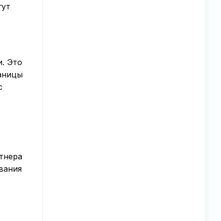
гут
. Это
раницы
с
ртнера
вания