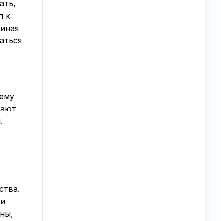
ать,
п к
чиная
аться
оему
вают
.
ства.
ои
аны,