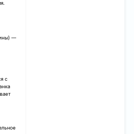
я.
ины) —
я с
анка
ывает
ельное