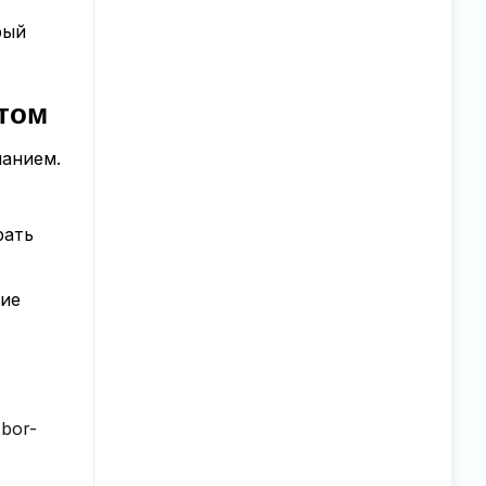
рый
нтом
манием.
рать
ние
и
bor-