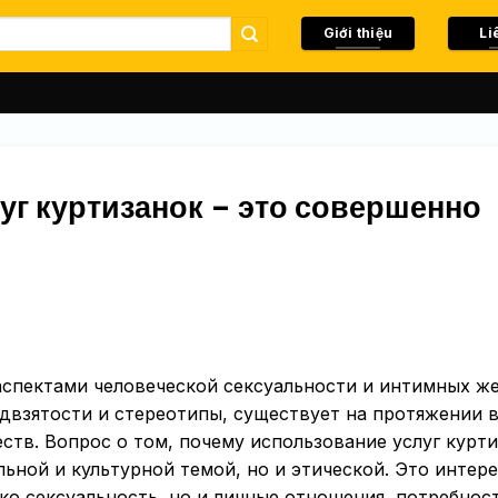
Giới thiệu
Li
уг куртизанок – это совершенно
аспектами человеческой сексуальности и интимных же
взятости и стереотипы, существует на протяжении в
ств. Вопрос о том, почему использование услуг курт
льной и культурной темой, но и этической. Это интере
ько сексуальность, но и личные отношения, потребнос