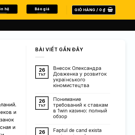
ên hệ
Báo giá
GIỎ HÀNG /
0
₫
BÀI VIẾT GẦN ĐÂY
Внесок Олександра
26
Довженка у розвиток
Th7
українського
кіномистецтва
Không
có
Понимание
bình
26
luận
ланий.
требований к ставкам
Th7
ở
в 1win казино: полный
Внесок
еков и
Олександра
обзор
Довженка
изанок
у
Không
сная и
розвиток
có
Faptul de cand exista
українського
bình
26
ти
кіномистецтва
luận