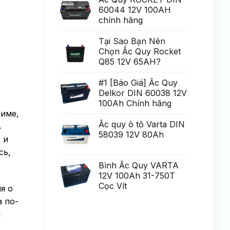
Generare
poate
60044 12V 100AH
Eminent
fi
chính hãng
uria?
a,
po?
i
Tại Sao Bạn Nên
ca?
Chọn Ắc Quy Rocket
tiga
mult
Q85 12V 65AH?
mai
mult
Chirurgie
#1 [Báo Giá] Ắc Quy
mult
Delkor DIN 60038 12V
mai
pu?
100Ah Chính hãng
in
Риме,
Ắc quy ô tô Varta DIN
в
58039 12V 80Ah
 и
сь,
Bình Ắc Quy VARTA
12V 100Ah 31-750T
Cọc Vít
я о
а по-
и