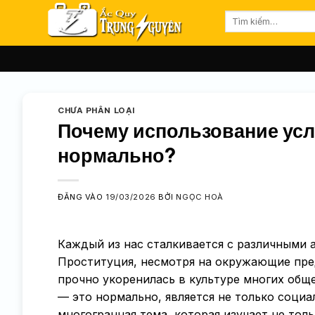
Bỏ
Tìm
qua
kiếm:
nội
dung
CHƯA PHÂN LOẠI
Почему использование усл
нормально?
ĐĂNG VÀO
19/03/2026
BỞI
NGỌC HOÀ
Каждый из нас сталкивается с различными 
Проституция, несмотря на окружающие пред
прочно укоренилась в культуре многих обще
— это нормально, является не только социа
многогранная тема, которая изучает не тол