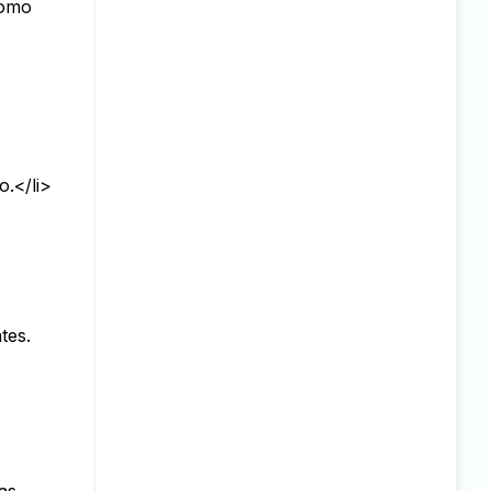
como
.</li>
tes.
as