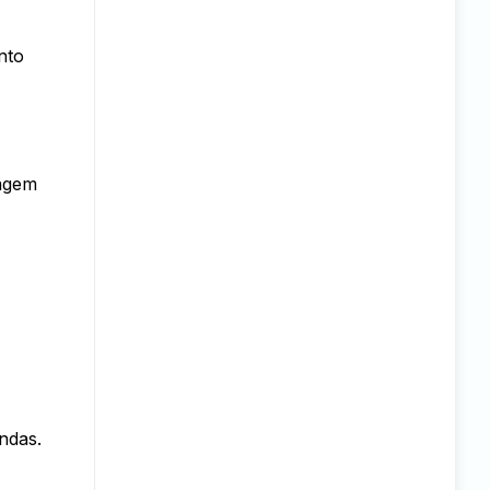
nto
vagem
ndas.