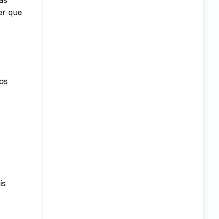
er que
vos
ís