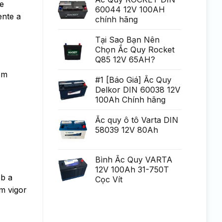
e
Generare
poate
60044 12V 100AH
Eminent
fi
ente a
chính hãng
uria?
a,
po?
i
Tại Sao Bạn Nên
ca?
Chọn Ắc Quy Rocket
tiga
mult
Q85 12V 65AH?
mai
mult
om
Chirurgie
#1 [Báo Giá] Ắc Quy
mult
Delkor DIN 60038 12V
mai
pu?
100Ah Chính hãng
in
Ắc quy ô tô Varta DIN
58039 12V 80Ah
Bình Ắc Quy VARTA
12V 100Ah 31-750T
ob a
Cọc Vít
m vigor