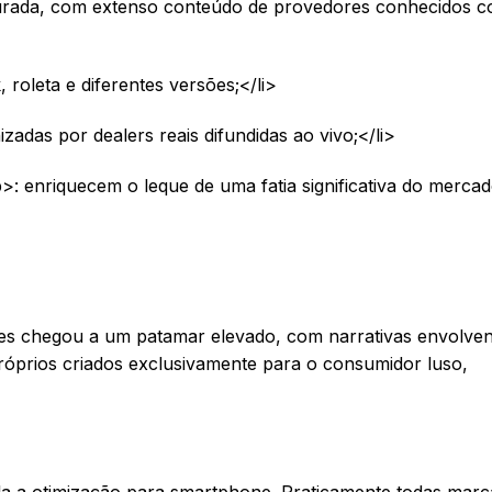
ocurada, com extenso conteúdo de provedores conhecidos 
 roleta e diferentes versões;</li>
adas por dealers reais difundidas ao vivo;</li>
 enriquecem o leque de uma fatia significativa do mercado
s chegou a um patamar elevado, com narrativas envolven
róprios criados exclusivamente para o consumidor luso,
a a otimização para smartphone. Praticamente todas marc