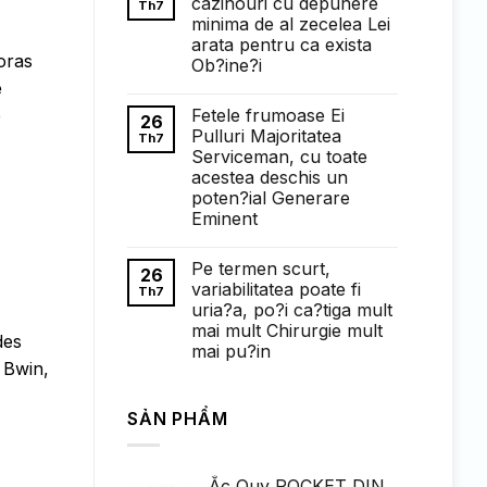
cazinouri cu depunere
Th7
ở
minima de al zecelea Lei
Понимание
требований
arata pentru ca exista
к
oras
Ob?ine?i
ставкам
в
e
Không
1win
có
казино:
Fetele frumoase Ei
e
bình
26
полный
luận
Pulluri Majoritatea
Th7
обзор
ở
Serviceman, cu toate
Faptul
de
acestea deschis un
cand
poten?ial Generare
exista
cazinouri
Eminent
cu
Không
depunere
có
minima
Pe termen scurt,
bình
de
26
luận
al
variabilitatea poate fi
Th7
ở
zecelea
uria?a, po?i ca?tiga mult
Fetele
Lei
frumoase
arata
mai mult Chirurgie mult
des
Ei
pentru
mai pu?in
Pulluri
ca
 Bwin,
Majoritatea
exista
Không
Serviceman,
Ob?
có
cu
ine?
bình
toate
i
SẢN PHẨM
luận
acestea
ở
deschis
Pe
un
termen
poten?
scurt,
ial
Ắc Quy ROCKET DIN
variabilitatea