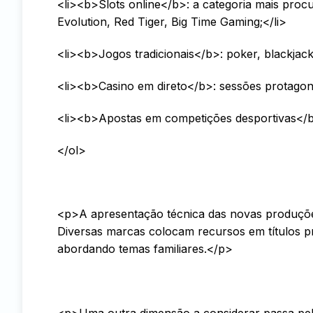
<li><b>Slots online</b>: a categoria mais pr
Evolution, Red Tiger, Big Time Gaming;</li>
<li><b>Jogos tradicionais</b>: poker, blackjack,
<li><b>Casino em direto</b>: sessões protagoniz
<li><b>Apostas em competições desportivas</b>:
</ol>
<p>A apresentação técnica das novas produçõe
Diversas marcas colocam recursos em títulos p
abordando temas familiares.</p>
<p>Uma outra dimensão a considerar passa pel