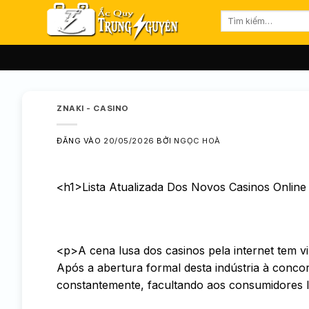
Bỏ
Tìm
qua
kiếm:
nội
dung
ZNAKI - CASINO
ĐĂNG VÀO
20/05/2026
BỞI
NGỌC HOÀ
<h1>Lista Atualizada Dos Novos Casinos Onlin
<p>A cena lusa dos casinos pela internet tem 
Após a abertura formal desta indústria à conc
constantemente, facultando aos consumidores l