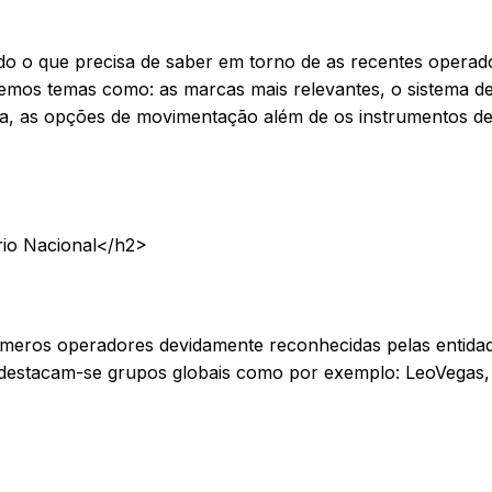
o o que precisa de saber em torno de as recentes operad
iremos temas como: as marcas mais relevantes, o sistema d
dica, as opções de movimentação além de os instrumentos d
rio Nacional</h2>
úmeros operadores devidamente reconhecidas pelas entida
 destacam-se grupos globais como por exemplo: LeoVegas,