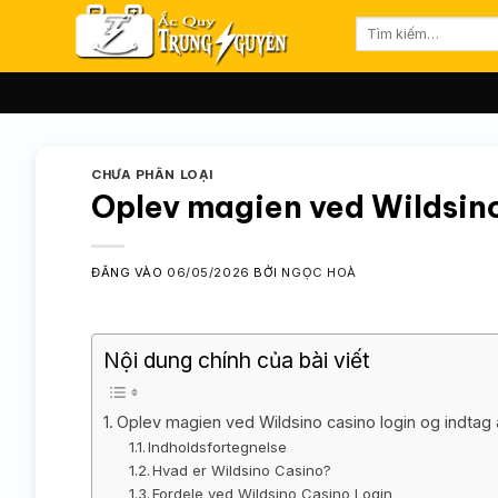
Bỏ
Tìm
qua
kiếm:
nội
dung
CHƯA PHÂN LOẠI
Oplev magien ved Wildsino
ĐĂNG VÀO
06/05/2026
BỞI
NGỌC HOÀ
Nội dung chính của bài viết
Oplev magien ved Wildsino casino login og indtag
Indholdsfortegnelse
Hvad er Wildsino Casino?
Fordele ved Wildsino Casino Login