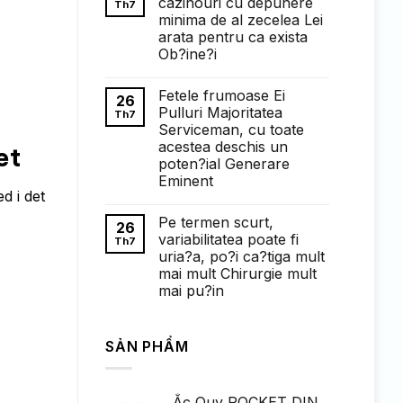
cazinouri cu depunere
Th7
ở
minima de al zecelea Lei
Понимание
требований
arata pentru ca exista
к
Ob?ine?i
ставкам
в
Không
1win
có
казино:
Fetele frumoase Ei
bình
26
полный
luận
Pulluri Majoritatea
Th7
обзор
ở
Serviceman, cu toate
Faptul
de
acestea deschis un
et
cand
poten?ial Generare
exista
cazinouri
Eminent
cu
d i det
Không
depunere
có
minima
Pe termen scurt,
bình
de
26
luận
al
variabilitatea poate fi
Th7
ở
zecelea
uria?a, po?i ca?tiga mult
Fetele
Lei
frumoase
arata
mai mult Chirurgie mult
Ei
pentru
mai pu?in
Pulluri
ca
Majoritatea
exista
Không
Serviceman,
Ob?
có
cu
ine?
bình
toate
i
SẢN PHẨM
luận
acestea
ở
deschis
Pe
un
termen
poten?
scurt,
ial
Ắc Quy ROCKET DIN
variabilitatea