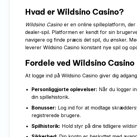
Hvad er Wildsino Casino?
Wildsino Casino
er en online spilleplatform, der 
dealer-spil. Platformen er kendt for sin bruger
navigere og finde præcis det spil, du ønsker. M
leverer Wildsino Casino konstant nye spil og opd
Fordele ved Wildsino Casino
At logge ind på Wildsino Casino giver dig adgang
Personliggjorte oplevelser:
Når du logger in
din spillehistorik.
Bonusser:
Log ind for at modtage skrædders
registrerede brugere.
Spilhistorik:
Hold styr på dine tidligere
wildsi
Sikkerhed:
Din konto er beskyttet med avancer