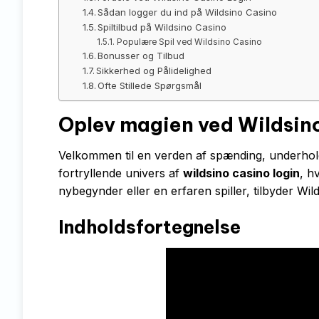
Sådan logger du ind på Wildsino Casino
Spiltilbud på Wildsino Casino
Populære Spil ved Wildsino Casino
Bonusser og Tilbud
Sikkerhed og Pålidelighed
Ofte Stillede Spørgsmål
Oplev magien ved Wildsino
Velkommen til en verden af spænding, underholdni
fortryllende univers af
wildsino casino login
, h
nybegynder eller en erfaren spiller, tilbyder Wi
Indholdsfortegnelse