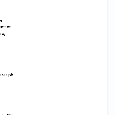
ve
emt at
re,
eret på
trygge.