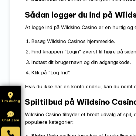
Sådan logger du ind på Wild
At logge ind på Wildsino Casino er en hurtig og 
Besøg Wildsino Casinos hjemmeside.
Find knappen “Login” øverst til højre på siden
Indtast dit brugernavn og din adgangskode.
Klik på “Log Ind”.
Hvis du ikke har en konto endnu, kan du nemt op
Spiltilbud på Wildsino Casin
Tìm đường
Wildsino Casino tilbyder et bredt udvalg af spil, d
Chat Zalo
populære kategorier:
Slots:
Vælg mellem tusindvis af forskellige sl