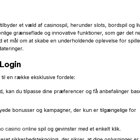
tilbyder et væld af casinospil, herunder slots, bordspil og li
venlige grænseflade og innovative funktioner, som gør det n
ed et mål om at skabe en underholdende oplevelse for spille
ateringer.
 Login
 til en række eksklusive fordele:
d, kan du tilpasse dine præferencer og få anbefalinger bas
yede bonusser og kampagner, der kun er tilgængelige for
no casino online
spil og gevinster med et enkelt klik.
et sikkerhedsteknologi, der sikrer, at dine oplysninger er 