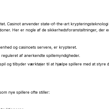
et. Casinot anvender state-of-the-art krypteringsteknologi 
ioner. Her er nogle af de sikkerhedsforanstaltninger, der e
enhed og casinoets servere, er krypteret.
 reguleret af anerkendte spillemyndigheder.
il og tilbyder værktøjer til at hjælpe spillere med at styre 
m nye spillere ofte stiller: