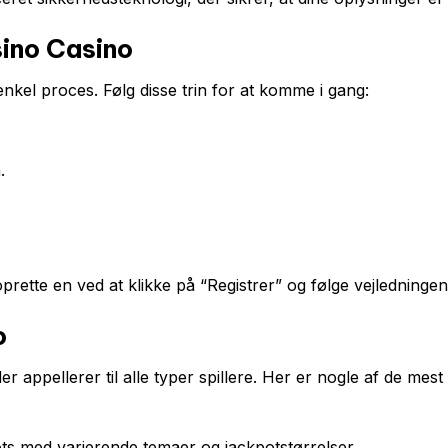
sino Casino
enkel proces. Følg disse trin for at komme i gang:
.
rette en ved at klikke på “Registrer” og følge vejledningen
o
er appellerer til alle typer spillere. Her er nogle af de mest
ots med varierende temaer og jackpotstørrelser.