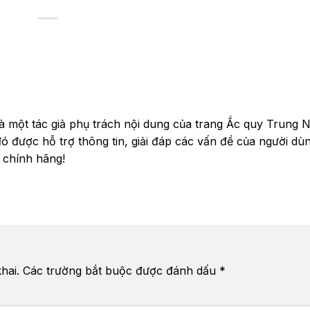
à một tác giả phụ trách nội dung của trang Ắc quy Trung 
được hỗ trợ thông tin, giải đáp các vấn đề của người dùn
 chính hãng!
hai.
Các trường bắt buộc được đánh dấu
*