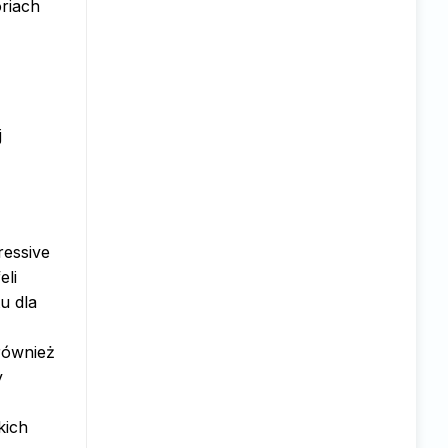
oriach
j
ressive
eli
u dla
również
y
kich