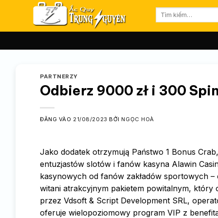
Bỏ
Tìm
qua
kiếm:
nội
dung
PARTNERZY
Odbierz 9000 zł i 300 Sp
ĐĂNG VÀO
21/08/2023
BỞI
NGỌC HOÀ
Jako dodatek otrzymują Państwo 1 Bonus Crab, 
entuzjastów slotów i fanów kasyna Alawin Casin
kasynowych od fanów zakładów sportowych – dl
witani atrakcyjnym pakietem powitalnym, który
przez Vdsoft & Script Development SRL, operato
oferuje wielopoziomowy program VIP z benefitam