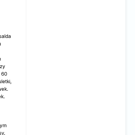
salda
u
m
rzy
d 60
etki,
wek.
ek.
tym
sy,