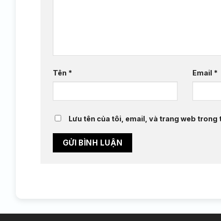
Tên
*
Email
*
Lưu tên của tôi, email, và trang web trong t