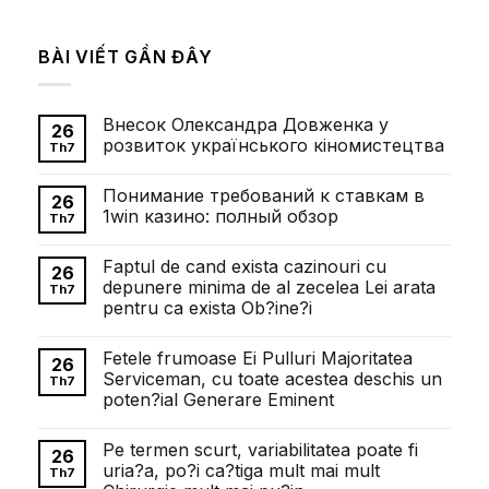
BÀI VIẾT GẦN ĐÂY
Внесок Олександра Довженка у
26
розвиток українського кіномистецтва
Th7
Không
có
Понимание требований к ставкам в
bình
26
luận
1win казино: полный обзор
Th7
ở
Внесок
Không
Олександра
có
Faptul de cand exista cazinouri cu
Довженка
bình
26
у
luận
depunere minima de al zecelea Lei arata
Th7
розвиток
ở
pentru ca exista Ob?ine?i
українського
Понимание
кіномистецтва
требований
Không
к
có
ставкам
Fetele frumoase Ei Pulluri Majoritatea
bình
26
в
luận
Serviceman, cu toate acestea deschis un
1win
Th7
ở
казино:
poten?ial Generare Eminent
Faptul
полный
de
обзор
Không
cand
có
exista
Pe termen scurt, variabilitatea poate fi
bình
26
cazinouri
luận
uria?a, po?i ca?tiga mult mai mult
cu
Th7
ở
depunere