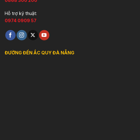
0868 300 200
Hỗ trợ kỹ thuật:
0974 0909 57
ĐƯỜNG ĐẾN ẮC QUY ĐÀ NẴNG