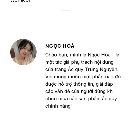
NGỌC HOÀ
Chào bạn, mình là Ngọc Hoà - là
một tác giả phụ trách nội dung
của trang Ắc quy Trung Nguyên.
Với mong muốn một phần nào đó
được hỗ trợ thông tin, giải đáp
các vấn đề của người dùng khi
chọn mua các sản phẩm ắc quy
chính hãng!