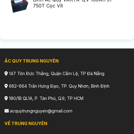
750T Cọc Vít
ẮC QUY TRUNG NGUYÊN
147 Tôn Đức Thắng, Quận Cẩm Lệ, TP Đà Nẵng
662-664 Trần Hưng Đạo, TP. Quy Nhơn, Bình Định
180/1B QL1A, P. Tân Phú, Q.9, TP HCM
acquytrungnguyen@gmail.com
VỀ TRUNG NGUYÊN