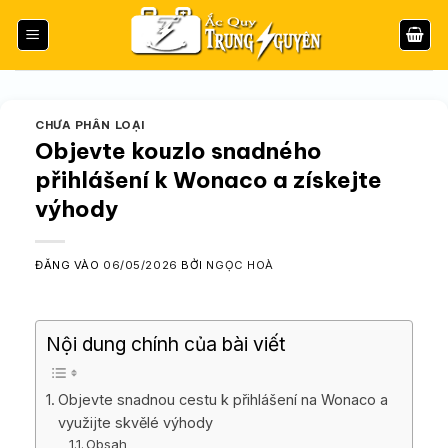
Bỏ
qua
nội
dung
CHƯA PHÂN LOẠI
Objevte kouzlo snadného
přihlášení k Wonaco a získejte
výhody
ĐĂNG VÀO
06/05/2026
BỞI
NGỌC HOÀ
Nội dung chính của bài viết
Objevte snadnou cestu k přihlášení na Wonaco a
využijte skvělé výhody
Obsah