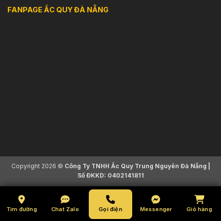
FANPAGE ẮC QUY ĐÀ NẴNG
Copyright 2026 ©
Công Ty TNHH Ắc Quy Trung Nguyên Đà Nẵng |
Số ĐKKD: 0402141811
Tìm đường
Chat Zalo
Gọi điện
Messenger
Giỏ hàng