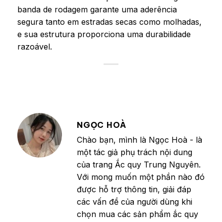
banda de rodagem garante uma aderência
segura tanto em estradas secas como molhadas,
e sua estrutura proporciona uma durabilidade
razoável.
NGỌC HOÀ
Chào bạn, mình là Ngọc Hoà - là
một tác giả phụ trách nội dung
của trang Ắc quy Trung Nguyên.
Với mong muốn một phần nào đó
được hỗ trợ thông tin, giải đáp
các vấn đề của người dùng khi
chọn mua các sản phẩm ắc quy