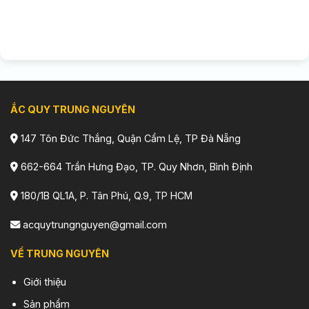
ẮC QUY TRUNG NGUYÊN
147 Tôn Đức Thắng, Quận Cẩm Lệ, TP Đà Nẵng
662-664 Trần Hưng Đạo, TP. Quy Nhơn, Bình Định
180/1B QL1A, P. Tân Phú, Q.9, TP HCM
acquytrungnguyen@gmail.com
VỀ TRUNG NGUYÊN
Giới thiệu
Sản phẩm