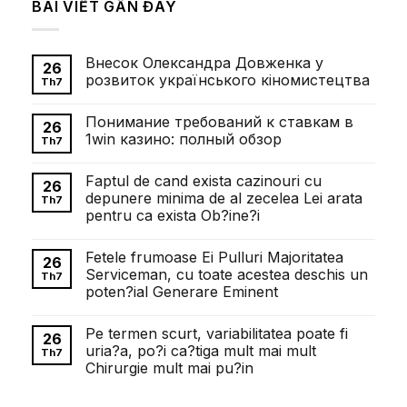
BÀI VIẾT GẦN ĐÂY
Внесок Олександра Довженка у
26
розвиток українського кіномистецтва
Th7
Không
có
Понимание требований к ставкам в
bình
26
luận
1win казино: полный обзор
Th7
ở
Внесок
Không
Олександра
có
Faptul de cand exista cazinouri cu
Довженка
bình
26
у
luận
depunere minima de al zecelea Lei arata
Th7
розвиток
ở
pentru ca exista Ob?ine?i
українського
Понимание
кіномистецтва
требований
Không
к
có
ставкам
Fetele frumoase Ei Pulluri Majoritatea
bình
26
в
luận
Serviceman, cu toate acestea deschis un
1win
Th7
ở
казино:
poten?ial Generare Eminent
Faptul
полный
de
обзор
Không
cand
có
exista
Pe termen scurt, variabilitatea poate fi
bình
26
cazinouri
luận
uria?a, po?i ca?tiga mult mai mult
cu
Th7
ở
depunere
Chirurgie mult mai pu?in
Fetele
minima
frumoase
de
Không
Ei
al
có
Pulluri