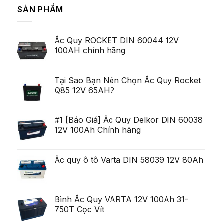
zecelea
bình
Majoritatea
SẢN PHẨM
Lei
luận
Serviceman,
ở
arata
cu
Pe
pentru
toate
termen
ca
acestea
scurt,
exista
deschis
Ắc Quy ROCKET DIN 60044 12V
variabilitatea
Ob?
un
poate
ine?
100AH chính hãng
poten?
fi
i
ial
uria?
Generare
a,
Eminent
po?
i
Tại Sao Bạn Nên Chọn Ắc Quy Rocket
ca?
Q85 12V 65AH?
tiga
mult
mai
mult
Chirurgie
#1 [Báo Giá] Ắc Quy Delkor DIN 60038
mult
12V 100Ah Chính hãng
mai
pu?
in
Ắc quy ô tô Varta DIN 58039 12V 80Ah
Bình Ắc Quy VARTA 12V 100Ah 31-
750T Cọc Vít