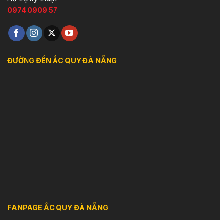
0974 0909 57
ĐƯỜNG ĐẾN ẮC QUY ĐÀ NẴNG
FANPAGE ẮC QUY ĐÀ NẴNG