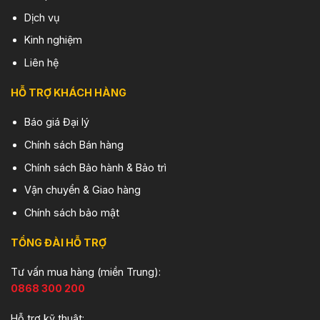
Dịch vụ
Kinh nghiệm
Liên hệ
HỖ TRỢ KHÁCH HÀNG
Báo giá Đại lý
Chính sách Bán hàng
Chính sách Bảo hành & Bảo trì
Vận chuyển & Giao hàng
Chính sách bảo mật
TỔNG ĐÀI HỖ TRỢ
Tư vấn mua hàng (miền Trung):
0868 300 200
Hỗ trợ kỹ thuật: