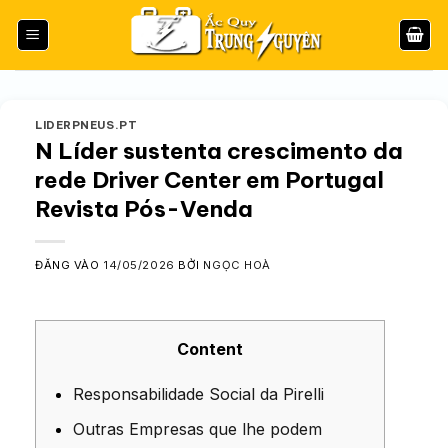
Bỏ
qua
nội
dung
LIDERPNEUS.PT
N Líder sustenta crescimento da
rede Driver Center em Portugal
Revista Pós-Venda
ĐĂNG VÀO
14/05/2026
BỞI
NGỌC HOÀ
Content
Responsabilidade Social da Pirelli
Outras Empresas que lhe podem