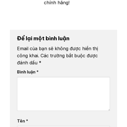
chính hãng!
Để lại một bình luận
Email của bạn sẽ không được hiển thị
công khai.
Các trường bắt buộc được
đánh dấu
*
Bình luận
*
Tên
*