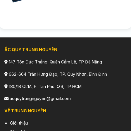
ẮC QUY TRUNG NGUYÊN
147 Tôn Đức Thắng, Quận Cẩm Lệ, TP Đà Nẵng
662-664 Trần Hưng Đạo, TP. Quy Nhơn, Bình Định
180/1B QL1A, P. Tân Phú, Q.9, TP HCM
acquytrungnguyen@gmail.com
VỀ TRUNG NGUYÊN
Giới thiệu