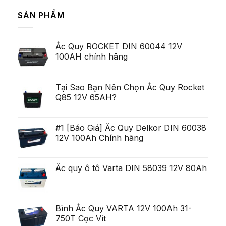
al
có
Pulluri
zecelea
bình
Majoritatea
SẢN PHẨM
Lei
luận
Serviceman,
ở
arata
cu
Pe
pentru
toate
termen
ca
acestea
scurt,
exista
deschis
Ắc Quy ROCKET DIN 60044 12V
variabilitatea
Ob?
un
poate
ine?
100AH chính hãng
poten?
fi
i
ial
uria?
Generare
a,
Eminent
po?
i
Tại Sao Bạn Nên Chọn Ắc Quy Rocket
ca?
Q85 12V 65AH?
tiga
mult
mai
mult
Chirurgie
#1 [Báo Giá] Ắc Quy Delkor DIN 60038
mult
12V 100Ah Chính hãng
mai
pu?
in
Ắc quy ô tô Varta DIN 58039 12V 80Ah
Bình Ắc Quy VARTA 12V 100Ah 31-
750T Cọc Vít