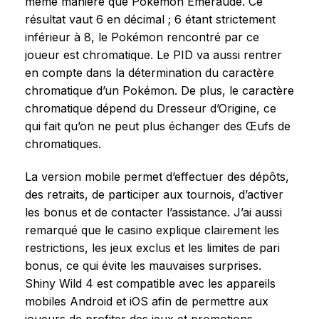
même manière que Pokémon Émeraude. Ce
résultat vaut 6 en décimal ; 6 étant strictement
inférieur à 8, le Pokémon rencontré par ce
joueur est chromatique. Le PID va aussi rentrer
en compte dans la détermination du caractère
chromatique d’un Pokémon. De plus, le caractère
chromatique dépend du Dresseur d’Origine, ce
qui fait qu’on ne peut plus échanger des Œufs de
chromatiques.
La version mobile permet d’effectuer des dépôts,
des retraits, de participer aux tournois, d’activer
les bonus et de contacter l’assistance. J’ai aussi
remarqué que le casino explique clairement les
restrictions, les jeux exclus et les limites de pari
bonus, ce qui évite les mauvaises surprises.
Shiny Wild 4 est compatible avec les appareils
mobiles Android et iOS afin de permettre aux
joueurs de profiter des jeux et promotions