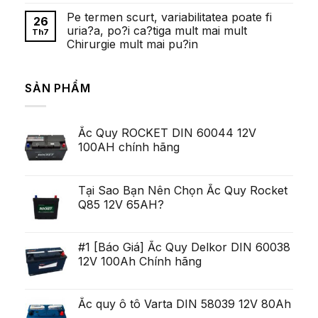
cand
có
exista
Pe termen scurt, variabilitatea poate fi
bình
26
cazinouri
luận
uria?a, po?i ca?tiga mult mai mult
cu
Th7
ở
depunere
Chirurgie mult mai pu?in
Fetele
minima
frumoase
de
Không
Ei
al
có
Pulluri
zecelea
bình
Majoritatea
SẢN PHẨM
Lei
luận
Serviceman,
ở
arata
cu
Pe
pentru
toate
termen
ca
acestea
scurt,
exista
deschis
Ắc Quy ROCKET DIN 60044 12V
variabilitatea
Ob?
un
poate
ine?
100AH chính hãng
poten?
fi
i
ial
uria?
Generare
a,
Eminent
po?
i
Tại Sao Bạn Nên Chọn Ắc Quy Rocket
ca?
Q85 12V 65AH?
tiga
mult
mai
mult
Chirurgie
#1 [Báo Giá] Ắc Quy Delkor DIN 60038
mult
12V 100Ah Chính hãng
mai
pu?
in
Ắc quy ô tô Varta DIN 58039 12V 80Ah