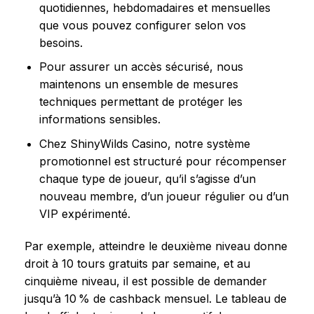
quotidiennes, hebdomadaires et mensuelles
que vous pouvez configurer selon vos
besoins.
Pour assurer un accès sécurisé, nous
maintenons un ensemble de mesures
techniques permettant de protéger les
informations sensibles.
Chez ShinyWilds Casino, notre système
promotionnel est structuré pour récompenser
chaque type de joueur, qu’il s’agisse d’un
nouveau membre, d’un joueur régulier ou d’un
VIP expérimenté.
Par exemple, atteindre le deuxième niveau donne
droit à 10 tours gratuits par semaine, et au
cinquième niveau, il est possible de demander
jusqu’à 10 % de cashback mensuel. Le tableau de