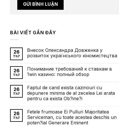
BÀI VIẾT GẦN ĐÂY
Внесок Олександра Довженка у
26
розвиток українського кіномистецтва
Th7
Không
có
Понимание требований к ставкам в
bình
26
luận
1win казино: полный обзор
Th7
ở
Внесок
Không
Олександра
có
Faptul de cand exista cazinouri cu
Довженка
bình
26
у
luận
depunere minima de al zecelea Lei arata
Th7
розвиток
ở
pentru ca exista Ob?ine?i
українського
Понимание
кіномистецтва
требований
Không
к
có
ставкам
Fetele frumoase Ei Pulluri Majoritatea
bình
26
в
luận
Serviceman, cu toate acestea deschis un
1win
Th7
ở
казино:
poten?ial Generare Eminent
Faptul
полный
de
обзор
Không