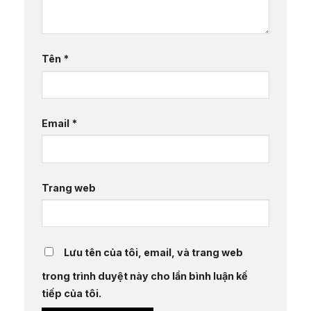
Tên
*
Email
*
Trang web
Lưu tên của tôi, email, và trang web
trong trình duyệt này cho lần bình luận kế
tiếp của tôi.