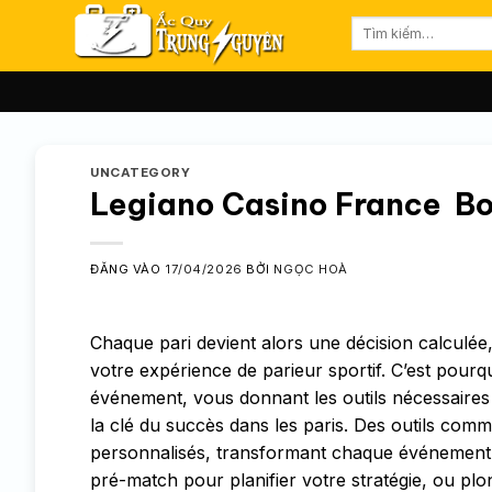
Bỏ
Tìm
qua
kiếm:
nội
dung
UNCATEGORY
Legiano Casino France ️ B
ĐĂNG VÀO
17/04/2026
BỞI
NGỌC HOÀ
Chaque pari devient alors une décision calculée,
votre expérience de parieur sportif. C’est pourq
événement, vous donnant les outils nécessaires 
la clé du succès dans les paris. Des outils comm
personnalisés, transformant chaque événement s
pré-match pour planifier votre stratégie, ou plo