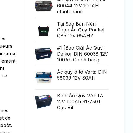
Generare
poate
60044 12V 100AH
Eminent
fi
chính hãng
uria?
a,
po?
i
Tại Sao Bạn Nên
ca?
Chọn Ắc Quy Rocket
tiga
mult
Q85 12V 65AH?
des
mai
mult
oueurs
Chirurgie
#1 [Báo Giá] Ắc Quy
mult
ur ceux
Delkor DIN 60038 12V
mai
pu?
100Ah Chính hãng
alement
in
nt
Ắc quy ô tô Varta DIN
aque
58039 12V 80Ah
Bình Ắc Quy VARTA
12V 100Ah 31-750T
Cọc Vít
êmes
et de
dépôt.
ainsi