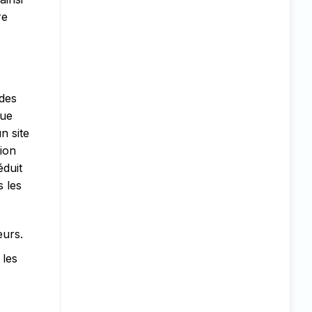
re
 des
Que
n site
tion
éduit
s les
eurs.
 les