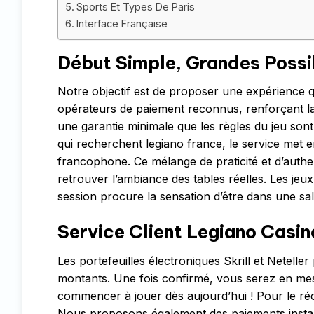
Sports Et Types De Paris
Interface Française
Début Simple, Grandes Possib
Notre objectif est de proposer une expérience qu
opérateurs de paiement reconnus, renforçant l
une garantie minimale que les règles du jeu son
qui recherchent legiano france, le service met 
francophone. Ce mélange de praticité et d’authent
retrouver l’ambiance des tables réelles. Les jeux
session procure la sensation d’être dans une sall
Service Client Legiano Casin
Les portefeuilles électroniques Skrill et Netel
montants. Une fois confirmé, vous serez en mes
commencer à jouer dès aujourd’hui ! Pour le récl
Nous proposons également des paiements instan