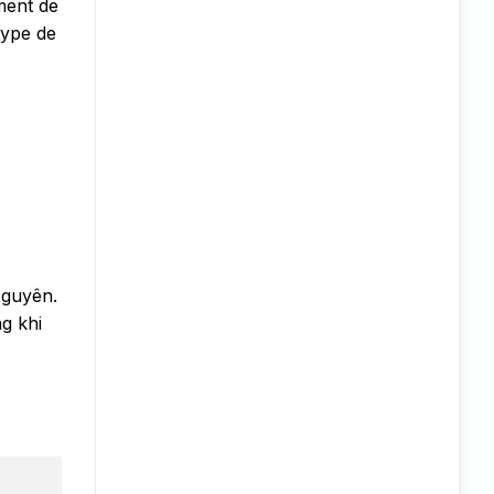
ment de
type de
Nguyên.
g khi