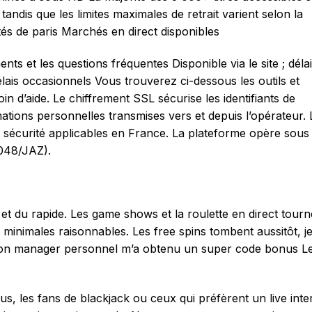
dis que les limites maximales de retrait varient selon la
ités de paris Marchés en direct disponibles
ents et les questions fréquentes Disponible via le site ; déla
ais occasionnels Vous trouverez ci-dessous les outils et
n d’aide. Le chiffrement SSL sécurise les identifiants de
ations personnelles transmises vers et depuis l’opérateur. L
 sécurité applicables en France. La plateforme opère sous 
048/JAZ).
et du rapide. Les game shows et la roulette en direct tourn
s minimales raisonnables. Les free spins tombent aussitôt, j
. Mon manager personnel m’a obtenu un super code bonus L
, les fans de blackjack ou ceux qui préfèrent un live inter