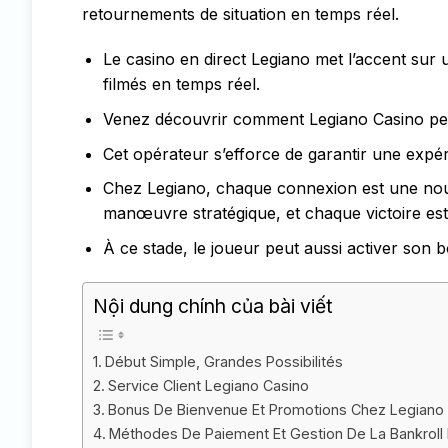
retournements de situation en temps réel.
Le casino en direct Legiano met l’accent sur
filmés en temps réel.
Venez découvrir comment Legiano Casino peut
Cet opérateur s’efforce de garantir une expéri
Chez Legiano, chaque connexion est une nouv
manœuvre stratégique, et chaque victoire est
À ce stade, le joueur peut aussi activer son
Nội dung chính của bài viết
Début Simple, Grandes Possibilités
Service Client Legiano Casino
Bonus De Bienvenue Et Promotions Chez Legiano
Méthodes De Paiement Et Gestion De La Bankroll 