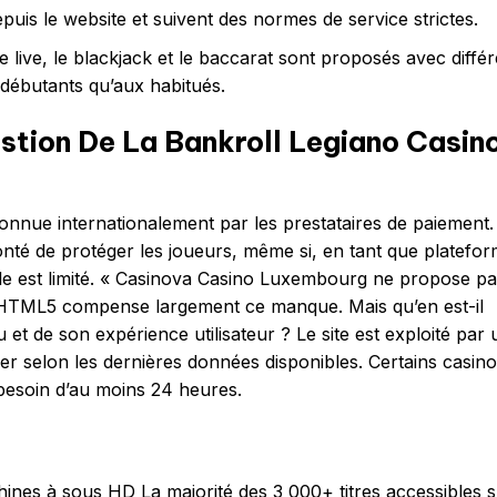
uis le website et suivent des normes de service strictes.
 live, le blackjack et le baccarat sont proposés avec diffé
 débutants qu’aux habitués.
tion De La Bankroll Legiano Casin
connue internationalement par les prestataires de paiement.
onté de protéger les joueurs, même si, en tant que platefo
lle est limité. « Casinova Casino Luxembourg ne propose p
sé HTML5 compense largement ce manque. Mais qu’en est-il
eu et de son expérience utilisateur ? Le site est exploité par
der selon les dernières données disponibles. Certains casin
 besoin d’au moins 24 heures.
hines à sous HD La majorité des 3 000+ titres accessibles 