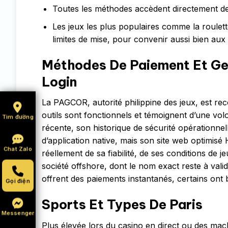
Toutes les méthodes accèdent directement dep
Les jeux les plus populaires comme la roulette
limites de mise, pour convenir aussi bien aux
Méthodes De Paiement Et Ges
Login
La PAGCOR, autorité philippine des jeux, est re
outils sont fonctionnels et témoignent d’une vol
Tìm đường
récente, son historique de sécurité opérationne
d’application native, mais son site web optimi
Chat Zalo
réellement de sa fiabilité, de ses conditions de j
société offshore, dont le nom exact reste à vali
offrent des paiements instantanés, certains ont
Gọi điện
Sports Et Types De Paris
Messenger
Plus élevée lors du casino en direct ou des mac