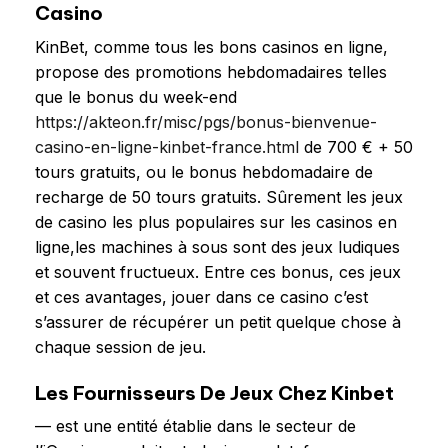
Casino
KinBet, comme tous les bons casinos en ligne,
propose des promotions hebdomadaires telles
que le bonus du week-end
https://akteon.fr/misc/pgs/bonus-bienvenue-
casino-en-ligne-kinbet-france.html
de 700 € + 50
tours gratuits, ou le bonus hebdomadaire de
recharge de 50 tours gratuits. Sûrement les jeux
de casino les plus populaires sur les casinos en
ligne,les machines à sous sont des jeux ludiques
et souvent fructueux. Entre ces bonus, ces jeux
et ces avantages, jouer dans ce casino c’est
s’assurer de récupérer un petit quelque chose à
chaque session de jeu.
Les Fournisseurs De Jeux Chez Kinbet
— est une entité établie dans le secteur de