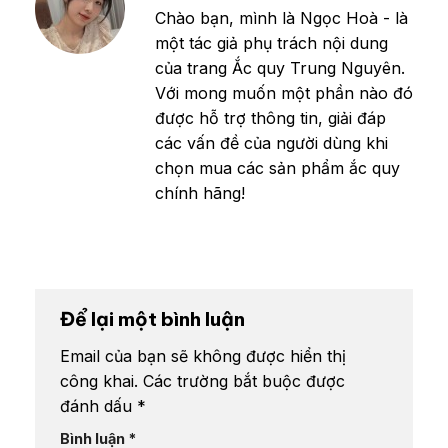
Chào bạn, mình là Ngọc Hoà - là
một tác giả phụ trách nội dung
của trang Ắc quy Trung Nguyên.
Với mong muốn một phần nào đó
được hỗ trợ thông tin, giải đáp
các vấn đề của người dùng khi
chọn mua các sản phẩm ắc quy
chính hãng!
Để lại một bình luận
Email của bạn sẽ không được hiển thị
công khai.
Các trường bắt buộc được
đánh dấu
*
Bình luận
*