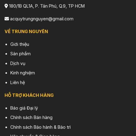
180/1B QL1A, P. Tân Phú, Q.9, TP HCM
acquytrungnguyen@gmail.com
VỀ TRUNG NGUYÊN
Giới thiệu
Sản phẩm
Dịch vụ
Kinh nghiệm
Liên hệ
HỖ TRỢ KHÁCH HÀNG
Báo giá Đại lý
Chính sách Bán hàng
Chính sách Bảo hành & Bảo trì