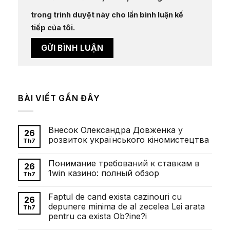
trong trình duyệt này cho lần bình luận kế
tiếp của tôi.
BÀI VIẾT GẦN ĐÂY
Внесок Олександра Довженка у
26
розвиток українського кіномистецтва
Th7
Không
có
Понимание требований к ставкам в
bình
26
luận
1win казино: полный обзор
Th7
ở
Внесок
Không
Олександра
có
Faptul de cand exista cazinouri cu
Довженка
bình
26
у
luận
depunere minima de al zecelea Lei arata
Th7
розвиток
ở
pentru ca exista Ob?ine?i
українського
Понимание
кіномистецтва
требований
Không
к