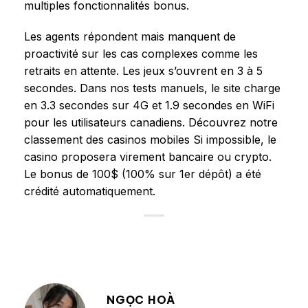
multiples fonctionnalités bonus.
Les agents répondent mais manquent de
proactivité sur les cas complexes comme les
retraits en attente. Les jeux s’ouvrent en 3 à 5
secondes. Dans nos tests manuels, le site charge
en 3.3 secondes sur 4G et 1.9 secondes en WiFi
pour les utilisateurs canadiens. Découvrez notre
classement des casinos mobiles Si impossible, le
casino proposera virement bancaire ou crypto.
Le bonus de 100$ (100% sur 1er dépôt) a été
crédité automatiquement.
NGỌC HOÀ