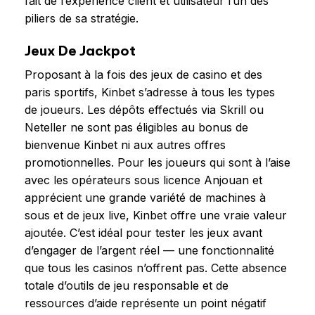
fait de l’expérience client et utilisateur l’un des
piliers de sa stratégie.
Jeux De Jackpot
Proposant à la fois des jeux de casino et des
paris sportifs, Kinbet s’adresse à tous les types
de joueurs. Les dépôts effectués via Skrill ou
Neteller ne sont pas éligibles au bonus de
bienvenue Kinbet ni aux autres offres
promotionnelles. Pour les joueurs qui sont à l’aise
avec les opérateurs sous licence Anjouan et
apprécient une grande variété de machines à
sous et de jeux live, Kinbet offre une vraie valeur
ajoutée. C’est idéal pour tester les jeux avant
d’engager de l’argent réel — une fonctionnalité
que tous les casinos n’offrent pas. Cette absence
totale d’outils de jeu responsable et de
ressources d’aide représente un point négatif