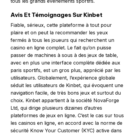
tous les grands événements sportifs.
Avis Et Témoignages Sur Kinbet
Fiable, sérieux, cette plateforme à tout pour
plaire et on peut la recommander les yeux
fermés à tous les joueurs qui recherchent un
casino en ligne complet. Le fait qu’on puisse
passer de machines à sous à des jeux de table,
avec en plus une interface complète dédiée aux
paris sportifs, est un gros plus, apprécié par les
utilisateurs. Globalement, l’expérience globale
séduit les utilisateurs de Kinbet, qui évoquent une
navigation facile, de très bons jeux et surtout du
choix. Kinbet appartient à la société NovaForge
Ltd, qui dirige plusieurs dizaines d’autres
plateformes de jeux en ligne. C’est le cas sur tous
les casinos en ligne, en accord avec la norme de
sécurité Know Your Customer (KYC) active dans