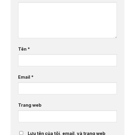
Tên
*
Email
*
Trang web
Lưu tên của tôi, email, và trang web