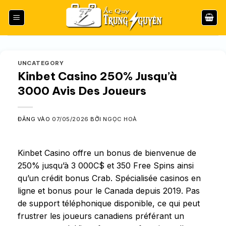
Bỏ
qua
nội
dung
UNCATEGORY
Kinbet Casino 250% Jusqu’à
3000 Avis Des Joueurs
ĐĂNG VÀO
07/05/2026
BỞI
NGỌC HOÀ
Kinbet Casino offre un bonus de bienvenue de
250% jusqu’à 3 000C$ et 350 Free Spins ainsi
qu’un crédit bonus Crab. Spécialisée casinos en
ligne et bonus pour le Canada depuis 2019. Pas
de support téléphonique disponible, ce qui peut
frustrer les joueurs canadiens préférant un