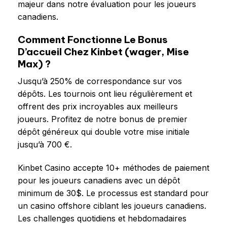
majeur dans notre évaluation pour les joueurs
canadiens.
Comment Fonctionne Le Bonus
D’accueil Chez Kinbet (wager, Mise
Max) ?
Jusqu’à 250% de correspondance sur vos
dépôts. Les tournois ont lieu régulièrement et
offrent des prix incroyables aux meilleurs
joueurs. Profitez de notre bonus de premier
dépôt généreux qui double votre mise initiale
jusqu’à 700 €.
Kinbet Casino accepte 10+ méthodes de paiement
pour les joueurs canadiens avec un dépôt
minimum de 30$. Le processus est standard pour
un casino offshore ciblant les joueurs canadiens.
Les challenges quotidiens et hebdomadaires