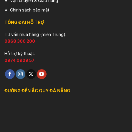
Vận chuyển & Giao hàng
Chính sách bảo mật
TỔNG ĐÀI HỖ TRỢ
Tư vấn mua hàng (miền Trung):
0868 300 200
Hỗ trợ kỹ thuật:
0974 0909 57
ĐƯỜNG ĐẾN ẮC QUY ĐÀ NẴNG