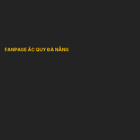
FANPAGE ẮC QUY ĐÀ NẴNG