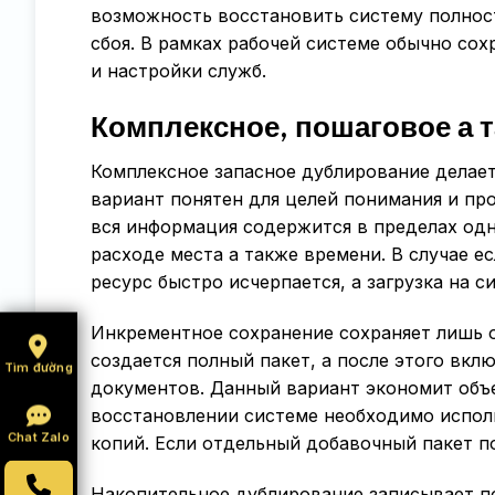
возможность восстановить систему полнос
сбоя. В рамках рабочей системе обычно со
и настройки служб.
Комплексное, пошаговое а 
Комплексное запасное дублирование делае
вариант понятен для целей понимания и пр
вся информация содержится в пределах одн
расходе места а также времени. В случае е
ресурс быстро исчерпается, а загрузка на с
Инкрементное сохранение сохраняет лишь о
создается полный пакет, а после этого вк
Tìm đường
документов. Данный вариант экономит объ
восстановлении системе необходимо испол
Chat Zalo
копий. Если отдельный добавочный пакет п
Накопительное дублирование записывает по