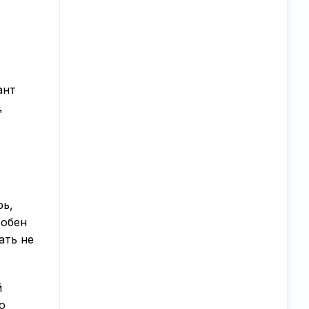
ант
д
рь,
собен
ать не
й
о