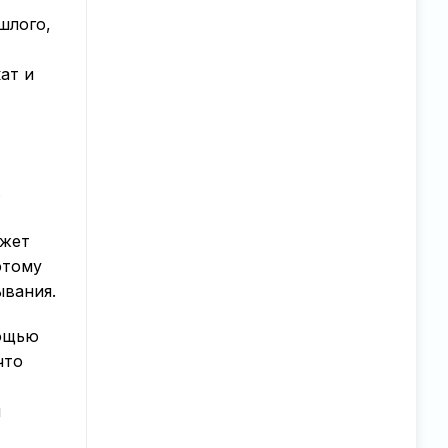
шлого,
ат и
.
ожет
этому
ывания.
мощью
что
и