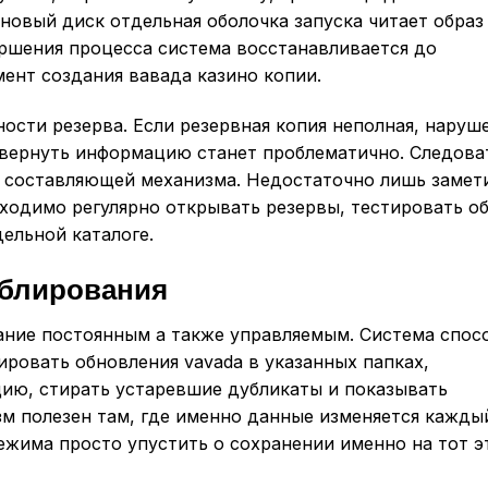
новый диск отдельная оболочка запуска читает образ
ершения процесса система восстанавливается до
ент создания вавада казино копии.
ости резерва. Если резервная копия неполная, наруш
 вернуть информацию станет проблематично. Следова
й составляющей механизма. Недостаточно лишь замет
ходимо регулярно открывать резервы, тестировать о
дельной каталоге.
ублирования
ание постоянным а также управляемым. Система спос
ировать обновления vavada в указанных папках,
ию, стирать устаревшие дубликаты и показывать
м полезен там, где именно данные изменяется кажды
ежима просто упустить о сохранении именно на тот э