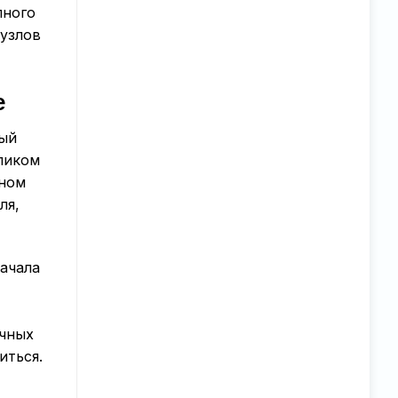
пного
 узлов
е
ный
еликом
ьном
ля,
ачала
очных
иться.