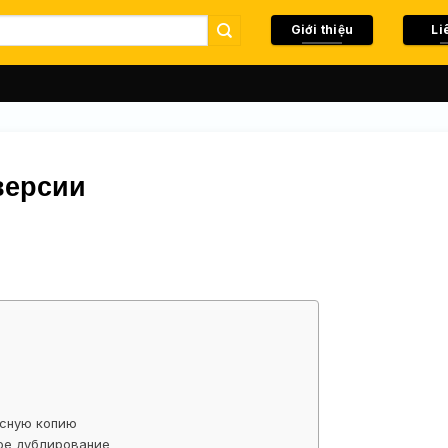
Giới thiệu
Li
версии
асную копию
ое дублирование