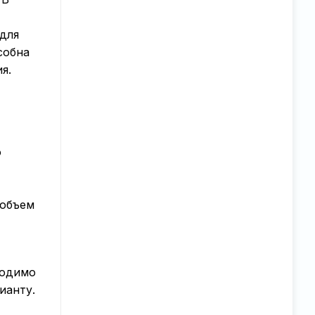
 для
собна
я.
о
 объем
ходимо
ианту.
т