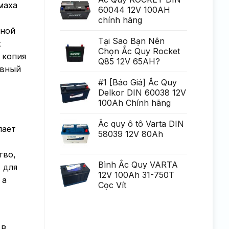
Generare
маха
poate
60044 12V 100AH
Eminent
fi
chính hãng
uria?
a,
рной
po?
i
Tại Sao Bạn Nên
х
ca?
Chọn Ắc Quy Rocket
tiga
 копия
mult
Q85 12V 65AH?
mai
авный
mult
Chirurgie
#1 [Báo Giá] Ắc Quy
mult
Delkor DIN 60038 12V
mai
pu?
100Ah Chính hãng
in
Ắc quy ô tô Varta DIN
лает
58039 12V 80Ah
тво,
Bình Ắc Quy VARTA
 для
12V 100Ah 31-750T
 а
Cọc Vít
 В