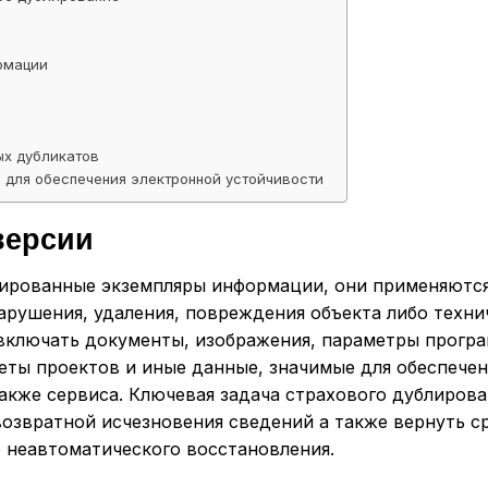
рмации
ых дубликатов
 для обеспечения электронной устойчивости
версии
сированные экземпляры информации, они применяютс
рушения, удаления, повреждения объекта либо техни
включать документы, изображения, параметры програ
еты проектов и иные данные, значимые для обеспечен
кже сервиса. Ключевая задача страхового дублирова
звозвратной исчезновения сведений а также вернуть с
 неавтоматического восстановления.