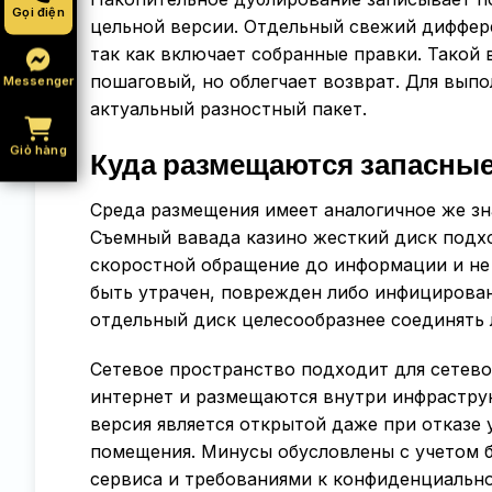
Gọi điện
цельной версии. Отдельный свежий диффер
так как включает собранные правки. Такой 
пошаговый, но облегчает возврат. Для вып
Messenger
актуальный разностный пакет.
Giỏ hàng
Куда размещаются запасные
Среда размещения имеет аналогичное же зн
Съемный вавада казино жесткий диск подхо
скоростной обращение до информации и не
быть утрачен, поврежден либо инфицирован
отдельный диск целесообразнее соединять 
Сетевое пространство подходит для сетев
интернет и размещаются внутри инфраструк
версия является открытой даже при отказе
помещения. Минусы обусловлены с учетом 
сервиса и требованиями к конфиденциально