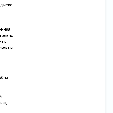
 диска
енная
тельно
ить
бъекты
обна
й
тап,