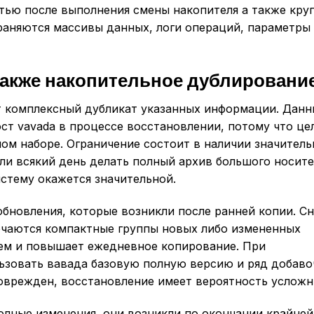
тью после выполнения смены накопителя а также кру
храняются массивы данных, логи операций, параметры
также накопительное дублировани
т комплексный дубликат указанных информации. Дан
ост vavada в процессе восстановлении, потому что ц
ом наборе. Ограничение состоит в наличии значител
сли всякий день делать полный архив большого носите
истему окажется значительной.
бновления, которые возникли после ранней копии. Сн
лючаются компактные группы новых либо измененных
ем и повышает ежедневное копирование. При
ьзовать вавада базовую полную версию и ряд добав
оврежден, восстановление имеет вероятность усложн
лные изменения, они возникли по окончании крайней