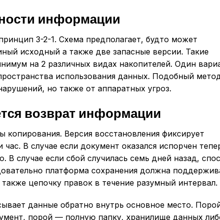
нности информации
принцип 3-2-1. Схема предполагает, будто может
иный исходный а также две запасные версии. Такие
нимум на 2 различных видах накопителей. Один вари
 пространства использования данных. Подобный мето
нарушений, но также от аппаратных угроз.
ется возврат информации
ы копирования. Версия восстановления фиксирует
 час. В случае если документ оказался испорчен тепе
 В случае если сбой случилась семь дней назад, спо
едовательно платформа сохранения должна поддержив
 также цепочку правок в течение разумный интервал.
сывает данные обратно внутрь основное место. Поро
умент, порой — полную папку, хранилище данных либ