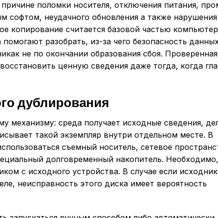
причине поломки носителя, отключения питания, про
м софтом, неудачного обновления а также нарушения
вое копирование считается базовой частью компьюте
а
помогают разобрать, из-за чего безопасность данны
икак не по окончании образования сбоя. Проверенная
 восстановить ценную сведения даже тогда, когда гл
ого дублирования
му механизму: среда получает исходные сведения, де
исывает такой экземпляр внутри отдельном месте. В
спользоваться съемный носитель, сетевое пространс
специальный долговременный накопитель. Необходимо,
иком с исходного устройства. В случае если исходник
еле, неисправность этого диска имеет вероятность
ь запускаться ручным способом либо автоматически.