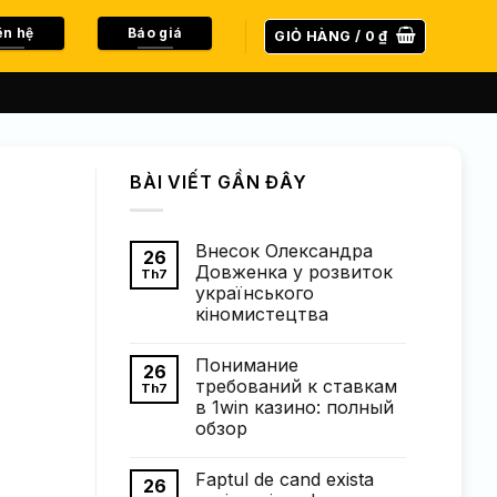
ên hệ
Báo giá
GIỎ HÀNG /
0
₫
BÀI VIẾT GẦN ĐÂY
Внесок Олександра
26
Довженка у розвиток
Th7
українського
кіномистецтва
Không
có
Понимание
bình
26
luận
требований к ставкам
Th7
ở
в 1win казино: полный
Внесок
Олександра
обзор
Довженка
у
Không
розвиток
có
Faptul de cand exista
українського
bình
26
кіномистецтва
luận