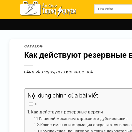
Bỏ
Tìm
qua
kiếm:
nội
dung
CATALOG
Как действуют резервные 
ĐĂNG VÀO
12/05/2026
BỞI
NGỌC HOÀ
Nội dung chính của bài viết
Как действуют резервные версии
Главный механизм страхового дублирования
Какие именно информация сохраняются в зап
Комплексное, пошаговое а также накопительн