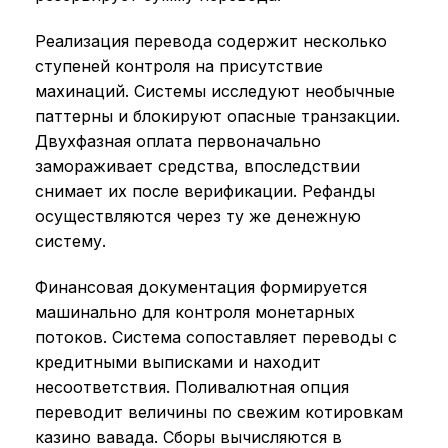
Реализация перевода содержит несколько
ступеней контроля на присутствие
махинаций. Системы исследуют необычные
паттерны и блокируют опасные транзакции.
Двухфазная оплата первоначально
замораживает средства, впоследствии
снимает их после верификации. Рефанды
осуществляются через ту же денежную
систему.
Финансовая документация формируется
машинально для контроля монетарных
потоков. Система сопоставляет переводы с
кредитными выписками и находит
несоответствия. Поливалютная опция
переводит величины по свежим котировкам
казино вавада. Сборы вычисляются в