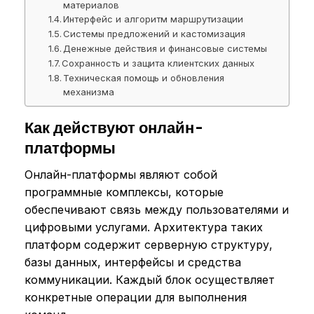
материалов
Интерфейс и алгоритм маршрутизации
Системы предложений и кастомизация
Денежные действия и финансовые системы
Сохранность и защита клиентских данных
Техническая помощь и обновления
механизма
Как действуют онлайн-
платформы
Онлайн-платформы являют собой
программные комплексы, которые
обеспечивают связь между пользователями и
цифровыми услугами. Архитектура таких
платформ содержит серверную структуру,
базы данных, интерфейсы и средства
коммуникации. Каждый блок осуществляет
конкретные операции для выполнения