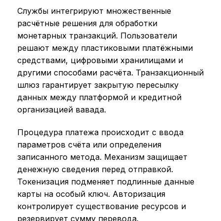
Службы интегрируют множественные
расчётные решения для обработки
монетарных транзакций. Пользователи
решают между пластиковыми платёжными
средствами, цифровыми хранилищами и
другими способами расчёта. Транзакционный
шлюз гарантирует закрытую пересылку
данных между платформой и кредитной
организацией вавада.
Процедура платежа происходит с ввода
параметров счёта или определения
записанного метода. Механизм защищает
денежную сведения перед отправкой.
Токенизация подменяет подлинные данные
карты на особый ключ. Авторизация
контролирует существование ресурсов и
резервирует сумму перевода.