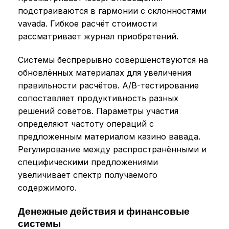
подстраиваются в гармонии с склонностями
vavada. Гибкое расчёт стоимости
рассматривает журнал приобретений.
Системы беспрерывно совершенствуются на
обновлённых материалах для увеличения
правильности расчётов. A/B-тестирование
сопоставляет продуктивность разных
решений советов. Параметры участия
определяют частоту операций с
предложенным материалом казино вавада.
Регулирование между распространёнными и
специфическими предложениями
увеличивает спектр получаемого
содержимого.
Денежные действия и финансовые
системы