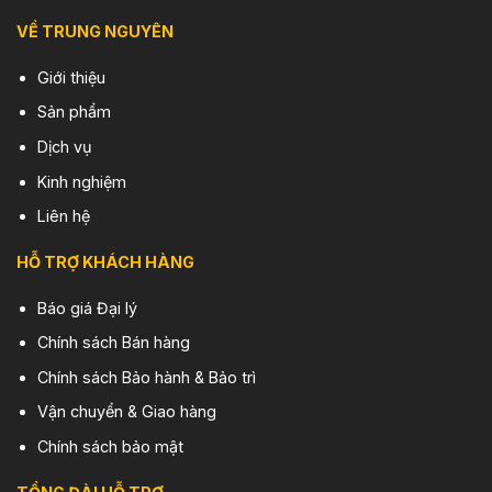
VỀ TRUNG NGUYÊN
Giới thiệu
Sản phẩm
Dịch vụ
Kinh nghiệm
Liên hệ
HỖ TRỢ KHÁCH HÀNG
Báo giá Đại lý
Chính sách Bán hàng
Chính sách Bảo hành & Bảo trì
Vận chuyển & Giao hàng
Chính sách bảo mật