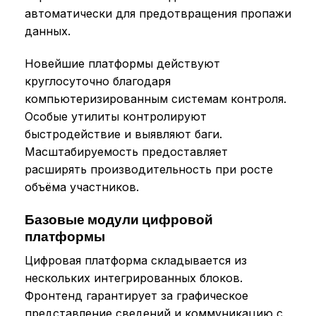
автоматически для предотвращения пропажи
данных.
Новейшие платформы действуют
круглосуточно благодаря
компьютеризированным системам контроля.
Особые утилиты контролируют
быстродействие и выявляют баги.
Масштабируемость предоставляет
расширять производительность при росте
объёма участников.
Базовые модули цифровой
платформы
Цифровая платформа складывается из
нескольких интегрированных блоков.
Фронтенд гарантирует за графическое
представление сведений и коммуникацию с