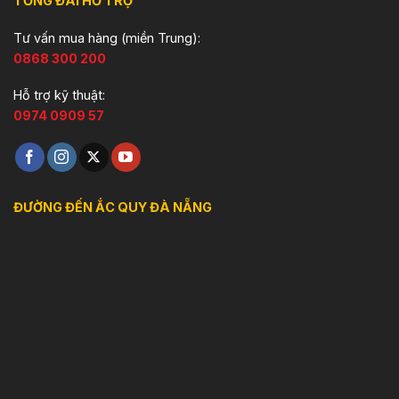
TỔNG ĐÀI HỖ TRỢ
Tư vấn mua hàng (miền Trung):
0868 300 200
Hỗ trợ kỹ thuật:
0974 0909 57
ĐƯỜNG ĐẾN ẮC QUY ĐÀ NẴNG