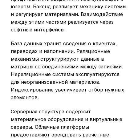
юзером. Бэкенд реализует механику системы
и регулирует материалами. Взаимодействие
между этими частями реализуется через
софтные интерфейсы.
База данных хранит сведения о клиентах,
переводах и наполнении. Реляционные
механизмы структурируют данные в
матрицы со соединениями между записями.
Нереляционные системы эксплуатируются
для неорганизованной материалов.
Индексирование увеличивает отбор нужных
элементов.
Серверная структура содержит
материальное оборудование и виртуальные
серверы. Облачные платформы
предоставляют арендовать расчётные