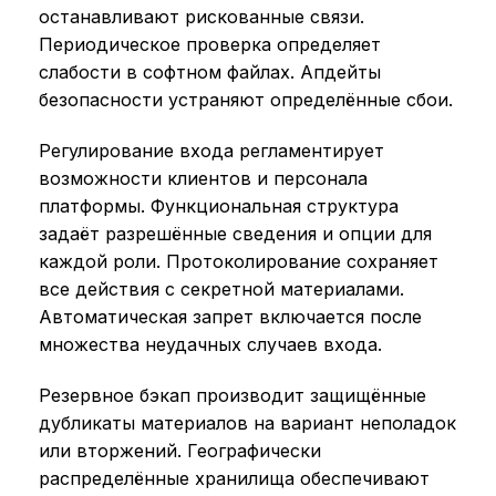
останавливают рискованные связи.
Периодическое проверка определяет
слабости в софтном файлах. Апдейты
безопасности устраняют определённые сбои.
Регулирование входа регламентирует
возможности клиентов и персонала
платформы. Функциональная структура
задаёт разрешённые сведения и опции для
каждой роли. Протоколирование сохраняет
все действия с секретной материалами.
Автоматическая запрет включается после
множества неудачных случаев входа.
Резервное бэкап производит защищённые
дубликаты материалов на вариант неполадок
или вторжений. Географически
распределённые хранилища обеспечивают