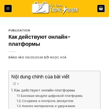
Bỏ
qua
nội
dung
PUBLICATION
Как действуют онлайн-
платформы
ĐĂNG VÀO
08/05/2026
BỞI
NGỌC HOÀ
Nội dung chính của bài viết
Как действуют онлайн-платформы
Базовые модули цифровой платформы
Создание и контроль аккаунтом
Анализ материалов и удержание