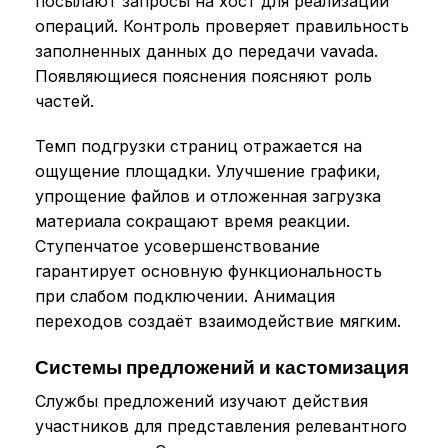
посылают запросы на хост для реализации
операций. Контроль проверяет правильность
заполненных данных до передачи vavada.
Появляющиеся пояснения поясняют роль
частей.
Темп подгрузки страниц отражается на
ощущение площадки. Улучшение графики,
упрощение файлов и отложенная загрузка
материала сокращают время реакции.
Ступенчатое усовершенствование
гарантирует основную функциональность
при слабом подключении. Анимация
переходов создаёт взаимодействие мягким.
Системы предложений и кастомизация
Службы предложений изучают действия
участников для представления релевантного