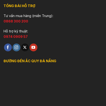
TỔNG ĐÀI HỖ TRỢ
Tư vấn mua hàng (miền Trung):
0868 300 200
Hỗ trợ kỹ thuật:
0974 0909 57
ĐƯỜNG ĐẾN ẮC QUY ĐÀ NẴNG