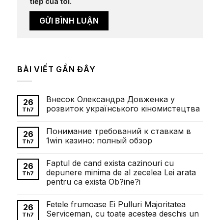
tiếp của tôi.
BÀI VIẾT GẦN ĐÂY
Внесок Олександра Довженка у
26
розвиток українського кіномистецтва
Th7
Không
có
Понимание требований к ставкам в
bình
26
luận
1win казино: полный обзор
Th7
ở
Внесок
Không
Олександра
có
Faptul de cand exista cazinouri cu
Довженка
bình
26
у
luận
depunere minima de al zecelea Lei arata
Th7
розвиток
ở
pentru ca exista Ob?ine?i
українського
Понимание
кіномистецтва
требований
Không
к
có
ставкам
Fetele frumoase Ei Pulluri Majoritatea
bình
26
в
luận
Serviceman, cu toate acestea deschis un
1win
Th7
ở