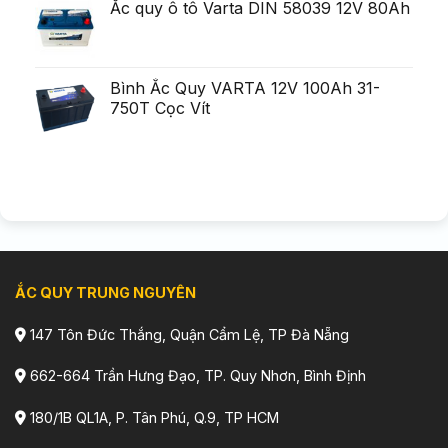
Ắc quy ô tô Varta DIN 58039 12V 80Ah
Bình Ắc Quy VARTA 12V 100Ah 31-
750T Cọc Vít
ẮC QUY TRUNG NGUYÊN
147 Tôn Đức Thắng, Quận Cẩm Lệ, TP Đà Nẵng
662-664 Trần Hưng Đạo, TP. Quy Nhơn, Bình Định
180/1B QL1A, P. Tân Phú, Q.9, TP HCM