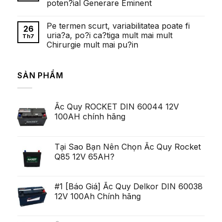
казино:
poten?ial Generare Eminent
Faptul
полный
de
обзор
Không
cand
có
exista
Pe termen scurt, variabilitatea poate fi
bình
26
cazinouri
luận
uria?a, po?i ca?tiga mult mai mult
cu
Th7
ở
depunere
Chirurgie mult mai pu?in
Fetele
minima
frumoase
de
Không
Ei
al
có
Pulluri
zecelea
bình
Majoritatea
SẢN PHẨM
Lei
luận
Serviceman,
ở
arata
cu
Pe
pentru
toate
termen
ca
acestea
scurt,
exista
deschis
Ắc Quy ROCKET DIN 60044 12V
variabilitatea
Ob?
un
poate
ine?
100AH chính hãng
poten?
fi
i
ial
uria?
Generare
a,
Eminent
po?
i
Tại Sao Bạn Nên Chọn Ắc Quy Rocket
ca?
Q85 12V 65AH?
tiga
mult
mai
mult
Chirurgie
#1 [Báo Giá] Ắc Quy Delkor DIN 60038
mult
12V 100Ah Chính hãng
mai
pu?
in