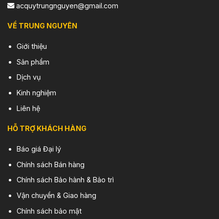
acquytrungnguyen@gmail.com
VỀ TRUNG NGUYÊN
Giới thiệu
Sản phẩm
Dịch vụ
Kinh nghiệm
Liên hệ
HỖ TRỢ KHÁCH HÀNG
Báo giá Đại lý
Chính sách Bán hàng
Chính sách Bảo hành & Bảo trì
Vận chuyển & Giao hàng
Chính sách bảo mật