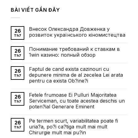
BÀI VIẾT GẦN ĐÂY
Внесок Олександра Довженка у
26
розвиток українського кіномистецтва
Th7
Không
có
Понимание требований к ставкам в
bình
26
luận
1win казино: полный обзор
Th7
ở
Внесок
Không
Олександра
có
Faptul de cand exista cazinouri cu
Довженка
bình
26
у
luận
depunere minima de al zecelea Lei arata
Th7
розвиток
ở
pentru ca exista Ob?ine?i
українського
Понимание
кіномистецтва
требований
Không
к
có
ставкам
Fetele frumoase Ei Pulluri Majoritatea
bình
26
в
luận
Serviceman, cu toate acestea deschis un
1win
Th7
ở
казино:
poten?ial Generare Eminent
Faptul
полный
de
обзор
Không
cand
có
exista
Pe termen scurt, variabilitatea poate fi
bình
26
cazinouri
luận
uria?a, po?i ca?tiga mult mai mult
cu
Th7
ở
depunere
Chirurgie mult mai pu?in
Fetele
minima
frumoase