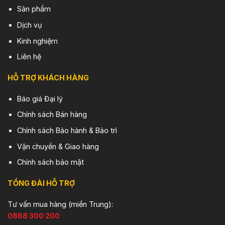
Sản phẩm
Dịch vụ
Kinh nghiệm
Liên hệ
HỖ TRỢ KHÁCH HÀNG
Báo giá Đại lý
Chính sách Bán hàng
Chính sách Bảo hành & Bảo trì
Vận chuyển & Giao hàng
Chính sách bảo mật
TỔNG ĐÀI HỖ TRỢ
Tư vấn mua hàng (miền Trung):
0868 300 200