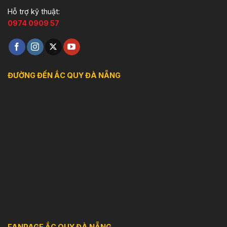
Hỗ trợ kỹ thuật:
0974 0909 57
ĐƯỜNG ĐẾN ẮC QUY ĐÀ NẴNG
FANPAGE ẮC QUY ĐÀ NẴNG