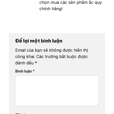
chọn mua các sản phẩm ắc quy
chính hãng!
Để lại một bình luận
Email của bạn sẽ không được hiển thị
công khai.
Các trường bắt buộc được
đánh dấu
*
Bình luận
*