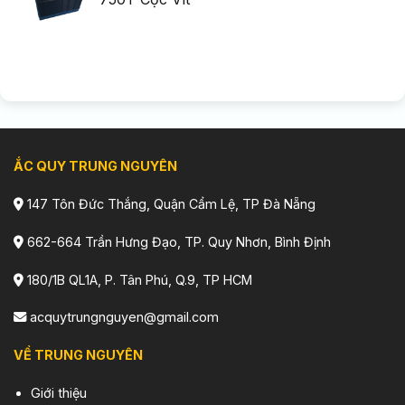
ẮC QUY TRUNG NGUYÊN
147 Tôn Đức Thắng, Quận Cẩm Lệ, TP Đà Nẵng
662-664 Trần Hưng Đạo, TP. Quy Nhơn, Bình Định
180/1B QL1A, P. Tân Phú, Q.9, TP HCM
acquytrungnguyen@gmail.com
VỀ TRUNG NGUYÊN
Giới thiệu