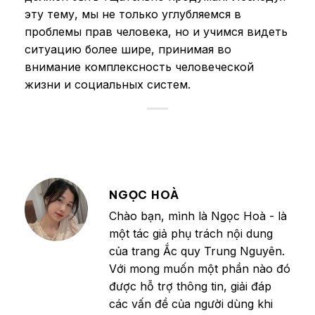
эту тему, мы не только углубляемся в
проблемы прав человека, но и учимся видеть
ситуацию более шире, принимая во
внимание комплексность человеческой
жизни и социальных систем.
NGỌC HOÀ
Chào bạn, mình là Ngọc Hoà - là
một tác giả phụ trách nội dung
của trang Ắc quy Trung Nguyên.
Với mong muốn một phần nào đó
được hỗ trợ thông tin, giải đáp
các vấn đề của người dùng khi