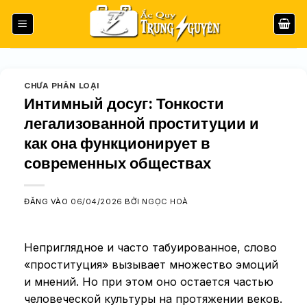
Bỏ
qua
nội
dung
CHƯA PHÂN LOẠI
Интимный досуг: Тонкости
легализованной проституции и
как она функционирует в
современных обществах
ĐĂNG VÀO
06/04/2026
BỞI
NGỌC HOÀ
Неприглядное и часто табуированное, слово
«проституция» вызывает множество эмоций
и мнений. Но при этом оно остается частью
человеческой культуры на протяжении веков.