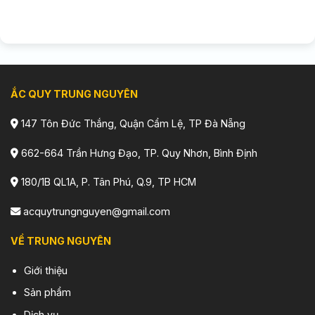
ẮC QUY TRUNG NGUYÊN
147 Tôn Đức Thắng, Quận Cẩm Lệ, TP Đà Nẵng
662-664 Trần Hưng Đạo, TP. Quy Nhơn, Bình Định
180/1B QL1A, P. Tân Phú, Q.9, TP HCM
acquytrungnguyen@gmail.com
VỀ TRUNG NGUYÊN
Giới thiệu
Sản phẩm
Dịch vụ