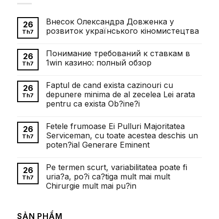
Внесок Олександра Довженка у
26
розвиток українського кіномистецтва
Th7
Không
có
Понимание требований к ставкам в
bình
26
luận
1win казино: полный обзор
Th7
ở
Внесок
Không
Олександра
có
Faptul de cand exista cazinouri cu
Довженка
bình
26
у
luận
depunere minima de al zecelea Lei arata
Th7
розвиток
ở
pentru ca exista Ob?ine?i
українського
Понимание
кіномистецтва
требований
Không
к
có
ставкам
Fetele frumoase Ei Pulluri Majoritatea
bình
26
в
luận
Serviceman, cu toate acestea deschis un
1win
Th7
ở
казино:
poten?ial Generare Eminent
Faptul
полный
de
обзор
Không
cand
có
exista
Pe termen scurt, variabilitatea poate fi
bình
26
cazinouri
luận
uria?a, po?i ca?tiga mult mai mult
cu
Th7
ở
depunere
Chirurgie mult mai pu?in
Fetele
minima
frumoase
de
Không
Ei
al
có
Pulluri
zecelea
bình
Majoritatea
SẢN PHẨM
Lei
luận
Serviceman,