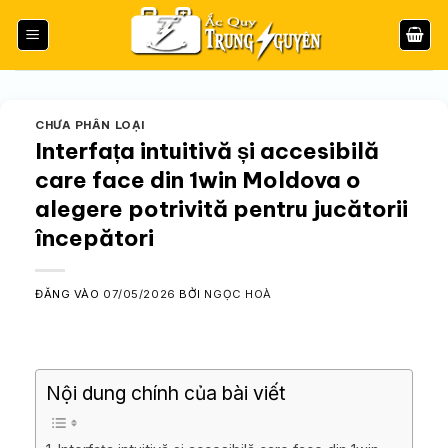
Bỏ
qua
nội
dung
CHƯA PHÂN LOẠI
Interfața intuitivă și accesibilă
care face din 1win Moldova o
alegere potrivită pentru jucătorii
începători
ĐĂNG VÀO
07/05/2026
BỞI
NGỌC HOÀ
Nội dung chính của bài viết