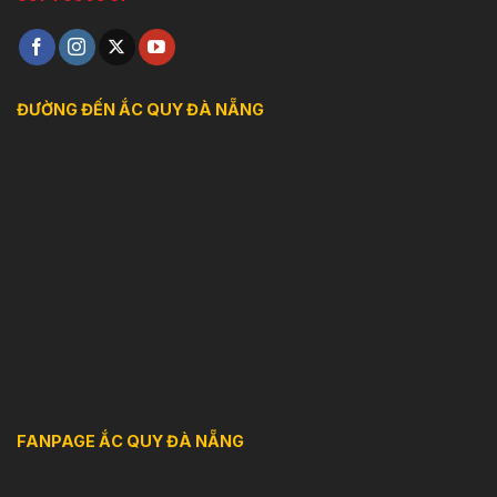
ĐƯỜNG ĐẾN ẮC QUY ĐÀ NẴNG
FANPAGE ẮC QUY ĐÀ NẴNG