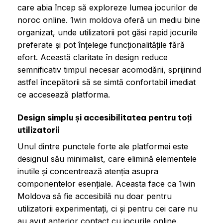
care abia încep să exploreze lumea jocurilor de
noroc online.
1win moldova
oferă un mediu bine
organizat, unde utilizatorii pot găsi rapid jocurile
preferate și pot înțelege funcționalitățile fără
efort. Această claritate în design reduce
semnificativ timpul necesar acomodării, sprijinind
astfel începătorii să se simtă confortabil imediat
ce accesează platforma.
Design simplu și accesibilitatea pentru toți
utilizatorii
Unul dintre punctele forte ale platformei este
designul său minimalist, care elimină elementele
inutile și concentrează atenția asupra
componentelor esențiale. Aceasta face ca 1win
Moldova să fie accesibilă nu doar pentru
utilizatorii experimentați, ci și pentru cei care nu
au avut anterior contact cu jocurile online.