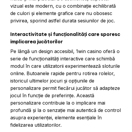
vizual este modern, cu o combinație echilibrată
de culori și elemente grafice care nu obosesc
privirea, sporind astfel durata sesiunilor de joc.
Interactivitate și funcționalități care sporesc
implicarea jucătorilor
Pe lângă un design accesibil, 1win casino oferă o
serie de funcționalități interactive care schimbă
modul în care utilizatorii experimentează sloturile
online. Butoanele rapide pentru rotirea rolelor,
istoricul ultimelor jocuri și opțiunile de
personalizare permit fiecărui jucător să adapteze
jocul în funcție de preferințe. Această
personalizare contribuie la o implicare mai
profundă și la o senzație mai autentică de control
asupra experienței, elemente esențiale în
fidelizarea utilizatorilor.