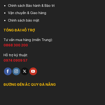
Chính sách Bảo hành & Bảo trì
Vận chuyển & Giao hàng
Chính sách bảo mật
TỔNG ĐÀI HỖ TRỢ
Tư vấn mua hàng (miền Trung):
0868 300 200
Hỗ trợ kỹ thuật:
0974 0909 57
ĐƯỜNG ĐẾN ẮC QUY ĐÀ NẴNG