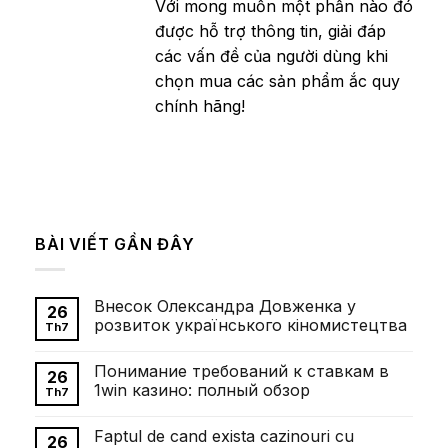
Với mong muốn một phần nào đó
được hỗ trợ thông tin, giải đáp
các vấn đề của người dùng khi
chọn mua các sản phẩm ắc quy
chính hãng!
BÀI VIẾT GẦN ĐÂY
Внесок Олександра Довженка у
26
розвиток українського кіномистецтва
Th7
Không
có
Понимание требований к ставкам в
bình
26
luận
1win казино: полный обзор
Th7
ở
Внесок
Không
Олександра
có
Faptul de cand exista cazinouri cu
Довженка
bình
26