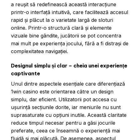
a reușit să redefinească această interacțiune
printr-o interfață intuitivă, care facilitează accesul
rapid și plăcut la o varietate largă de sloturi
online. Printr-o structură clară și elemente
vizuale bine gândite, jucătorii se pot concentra
mai mult pe experiența jocului, fără a fi distrași de
complexitatea navigației.
Designul simplu și clar – cheia unei experiențe
captivante
Unul dintre aspectele esențiale care diferențiază
1win casino este orientarea către un design
simplu, dar eficient. Utilizatorii pot accesa cu
ușurință secțiunile dorite, iar meniurile nu sunt
suprasaturate cu opțiuni inutile. Această claritate
reduce timpul necesar pentru a găsi jocurile
preferate, ceea ce înseamnă o experiență mai
fluidă și mai plăcută. De asemenea, aspectul