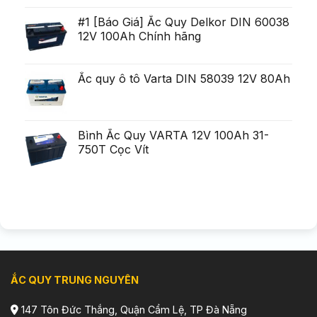
mult
Chirurgie
#1 [Báo Giá] Ắc Quy Delkor DIN 60038
mult
12V 100Ah Chính hãng
mai
pu?
in
Ắc quy ô tô Varta DIN 58039 12V 80Ah
Bình Ắc Quy VARTA 12V 100Ah 31-
750T Cọc Vít
ẮC QUY TRUNG NGUYÊN
147 Tôn Đức Thắng, Quận Cẩm Lệ, TP Đà Nẵng