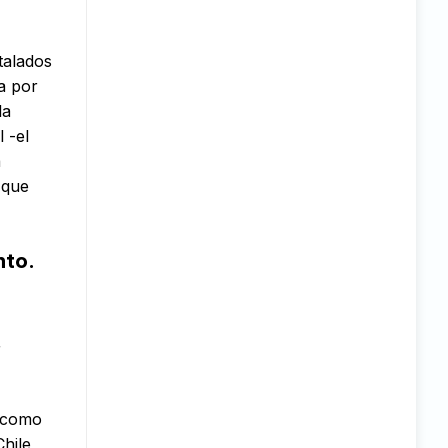
talados
a por
la
 -el
a
 que
nto.
r
s como
hile