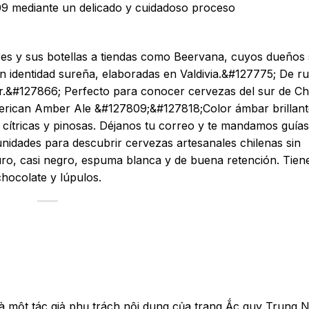
 mediante un delicado y cuidadoso proceso
ares y sus botellas a tiendas como Beervana, cuyos dueños
 identidad sureña, elaboradas en Valdivia.&#127775; De ru
.&#127866; Perfecto para conocer cervezas del sur de Chi
erican Amber Ale &#127809;&#127818;Color ámbar brillant
cítricas y pinosas. Déjanos tu correo y te mandamos guías
nidades para descubrir cervezas artesanales chilenas sin
ro, casi negro, espuma blanca y de buena retención. Tien
chocolate y lúpulos.
à một tác giả phụ trách nội dung của trang Ắc quy Trung 