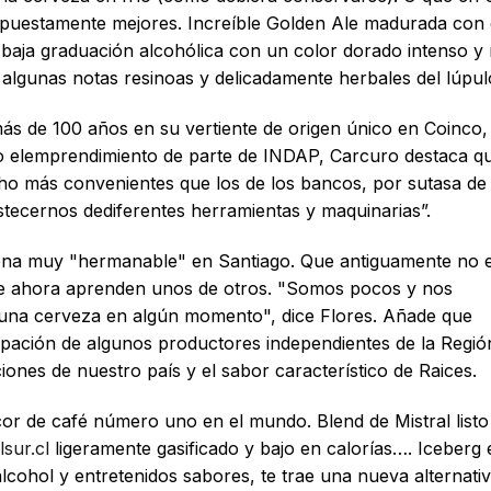
 supuestamente mejores. Increíble Golden Ale madurada con 
e baja graduación alcohólica con un color dorado intenso y
algunas notas resinoas y delicadamente herbales del lúpul
s de 100 años en su vertiente de origen único en Coinco,
do elemprendimiento de parte de INDAP, Carcuro destaca q
o más convenientes que los de los bancos, por sutasa de 
tecernos dediferentes herramientas y maquinarias”.
ena muy "hermanable" en Santiago. Que antiguamente no e
ue ahora aprenden unos de otros. "Somos pocos y nos
na cerveza en algún momento", dice Flores. Añade que
upación de algunos productores independientes de la Regió
ciones de nuestro país y el sabor característico de Raices.
cor de café número uno en el mundo. Blend de Mistral listo
sur.cl
ligeramente gasificado y bajo en calorías…. Iceberg 
lcohol y entretenidos sabores, te trae una nueva alternati