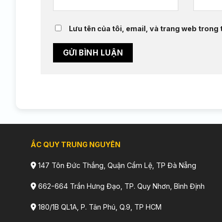
Lưu tên của tôi, email, và trang web trong t
ẮC QUY TRUNG NGUYÊN
147 Tôn Đức Thắng, Quận Cẩm Lệ, TP Đà Nẵng
662-664 Trần Hưng Đạo, TP. Quy Nhơn, Bình Định
180/1B QL1A, P. Tân Phú, Q.9, TP HCM