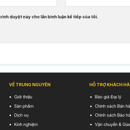
rình duyệt này cho lần bình luận kế tiếp của tôi.
VỀ TRUNG NGUYÊN
HỖ TRỢ KHÁCH H
Giới thiệu
Báo giá Đại lý
Sản phẩm
Chính sách Bán h
Dịch vụ
Chính sách Bảo hà
Kinh nghiệm
Vận chuyển & Gia