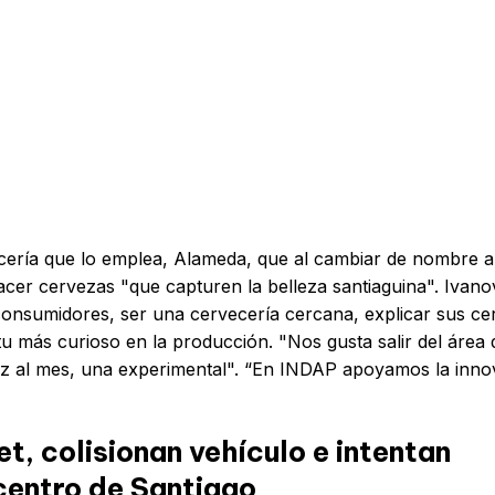
ecería que lo emplea, Alameda, que al cambiar de nombre 
cer cervezas "que capturen la belleza santiaguina". Ivano
 consumidores, ser una cervecería cercana, explicar sus ce
itu más curioso en la producción. "Nos gusta salir del área 
vez al mes, una experimental". “En INDAP apoyamos la inno
t, colisionan vehículo e intentan
 centro de Santiago