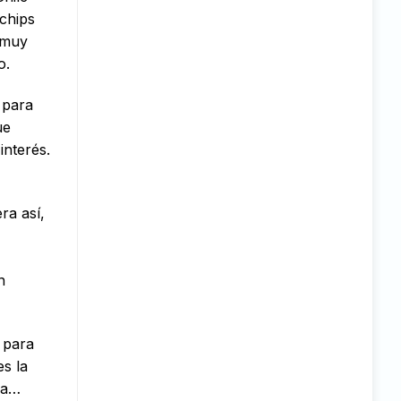
chips
 muy
o.
 para
ue
interés.
ra así,
n
 para
es la
va…