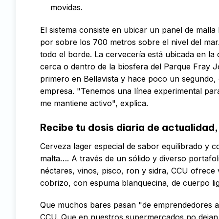
movidas.
El sistema consiste en ubicar un panel de malla
por sobre los 700 metros sobre el nivel del mar
todo el borde. La cervecería está ubicada en la
cerca o dentro de la biosfera del Parque Fray J
primero en Bellavista y hace poco un segundo, 
empresa. "Tenemos una línea experimental para
me mantiene activo", explica.
Recibe tu dosis diaria de actualidad,
Cerveza lager especial de sabor equilibrado y c
malta…. A través de un sólido y diverso portaf
néctares, vinos, pisco, ron y sidra, CCU ofrece
cobrizo, con espuma blanquecina, de cuerpo lige
Que muchos bares pasan "de emprendedores a e
CCU. Que en nuestros supermercados no dejan l