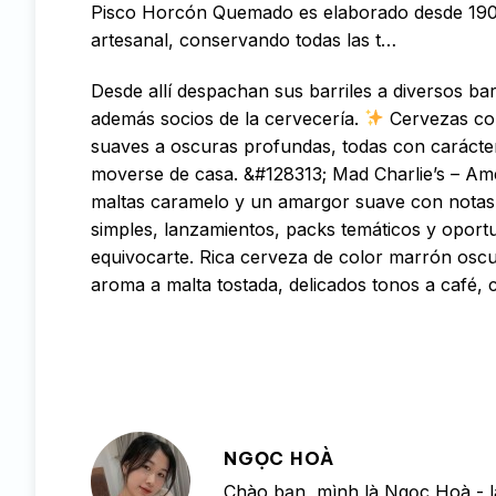
Pisco Horcón Quemado es elaborado desde 1909
artesanal, conservando todas las t…
Desde allí despachan sus barriles a diversos b
además socios de la cervecería.
Cervezas con
suaves a oscuras profundas, todas con carácter
moverse de casa. &#128313; Mad Charlie’s – Am
maltas caramelo y un amargor suave con notas 
simples, lanzamientos, packs temáticos y oportu
equivocarte. Rica cerveza de color marrón oscu
aroma a malta tostada, delicados tonos a café, 
NGỌC HOÀ
Chào bạn, mình là Ngọc Hoà - l