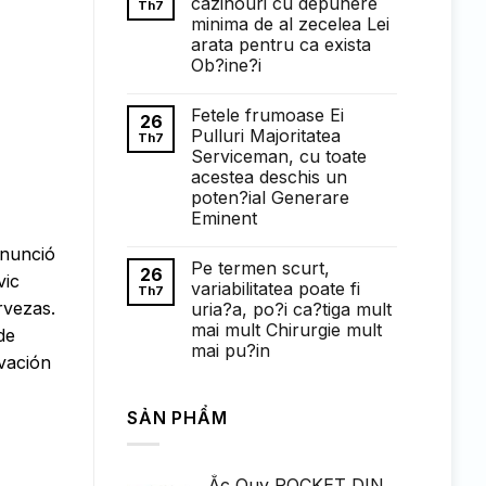
cazinouri cu depunere
Th7
ở
minima de al zecelea Lei
Понимание
требований
arata pentru ca exista
к
Ob?ine?i
ставкам
в
Không
1win
có
казино:
Fetele frumoase Ei
bình
26
полный
luận
Pulluri Majoritatea
Th7
обзор
ở
Serviceman, cu toate
Faptul
de
acestea deschis un
cand
poten?ial Generare
exista
cazinouri
Eminent
cu
Không
depunere
anunció
có
minima
Pe termen scurt,
bình
de
26
vic
luận
al
variabilitatea poate fi
Th7
ở
zecelea
rvezas.
uria?a, po?i ca?tiga mult
Fetele
Lei
frumoase
arata
mai mult Chirurgie mult
de
Ei
pentru
mai pu?in
Pulluri
ca
vación
Majoritatea
exista
Không
Serviceman,
Ob?
có
cu
ine?
bình
toate
i
SẢN PHẨM
luận
acestea
ở
deschis
Pe
un
termen
poten?
scurt,
ial
Ắc Quy ROCKET DIN
variabilitatea