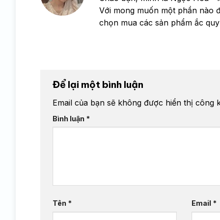
Với mong muốn một phần nào đó 
chọn mua các sản phẩm ắc quy
Để lại một bình luận
Email của bạn sẽ không được hiển thị công k
Bình luận
*
Tên
*
Email
*