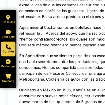
existe la idea de que las cervezas del sur son
de madera de ciprés de las guaitecas. Ligera, d
refrescante. En su aroma predomina el cirpés y 
Tìm đường
Agua mineral Cachantun es embotellada hace má
refrescar la … Acerca del apoyo que ha recibi
Chat Zalo
“hemos contratadocréditos, los cuales son much
Con este método financiero hemos logrado abas
Gọi điện
En Spoh dicen que se sienten parte de una esc
que había secretismo entre los productores, q
Messenger
conocemos. Hemos compartido casi con todos u
participan de los Húsares Cerveceros, una agr
Metropolitana. Coctelería de autor con las tradi
Giỏ hàng
Originado en México en 1936, Kahlúa es en el li
consumir con suaves notas cítricas,
cervezasdel
nueva marca de Ice, que con solo 5 grados de a