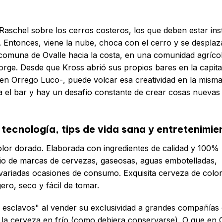
 Raschel sobre los cerros costeros, los que deben estar ins
. Entonces, viene la nube, choca con el cerro y se desplaz
 comuna de Ovalle hacia la costa, en una comunidad agríco
orge. Desde que Kross abrió sus propios bares en la capital
en Orrego Luco-, puede volcar esa creatividad en la mism
 el bar y hay un desafío constante de crear cosas nuevas
 tecnología, tips de vida sana y entretenimie
olor dorado. Elaborada con ingredientes de calidad y 100%
olio de marcas de cervezas, gaseosas, aguas embotelladas,
 variadas ocasiones de consumo. Exquisita cerveza de colo
ro, seco y fácil de tomar.
sclavos" al vender su exclusividad a grandes compañía
a cerveza en frío (como debiera conservarse). O que en C