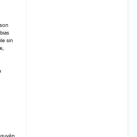
 son
bias
le sin
e,
e
Nguyên.