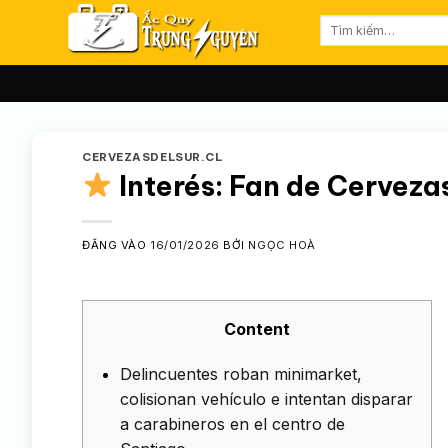
Bỏ
Tìm
qua
kiếm:
nội
dung
CERVEZASDELSUR.CL
Interés: Fan de Cervezas
ĐĂNG VÀO
16/01/2026
BỞI
NGỌC HOÀ
Content
Delincuentes roban minimarket,
colisionan vehículo e intentan disparar
a carabineros en el centro de