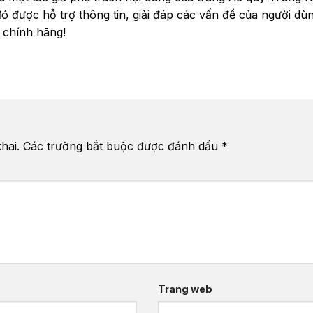
được hỗ trợ thông tin, giải đáp các vấn đề của người dùn
 chính hãng!
hai.
Các trường bắt buộc được đánh dấu
*
Trang web