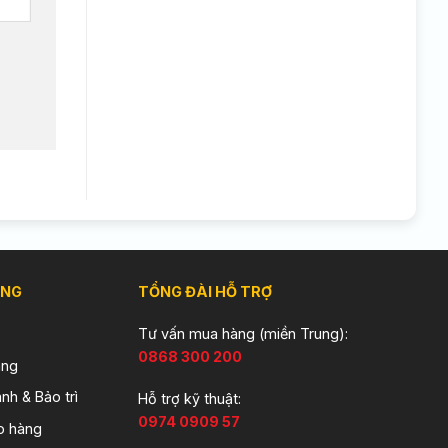
ÀNG
TỔNG ĐÀI HỖ TRỢ
Tư vấn mua hàng (miền Trung):
0868 300 200
àng
nh & Bảo trì
Hỗ trợ kỹ thuật:
0974 0909 57
o hàng