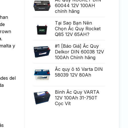
Generare
poate
60044 12V 100AH
Eminent
fi
chính hãng
uria?
a,
chan
po?
i
Tại Sao Bạn Nên
 de
ca?
Chọn Ắc Quy Rocket
tiga
 Brown
mult
Q85 12V 65AH?
mai
a.
mult
Chirurgie
malta y
#1 [Báo Giá] Ắc Quy
mult
Delkor DIN 60038 12V
mai
pu?
100Ah Chính hãng
in
Ắc quy ô tô Varta DIN
58039 12V 80Ah
des del
da
Bình Ắc Quy VARTA
12V 100Ah 31-750T
Cọc Vít
ás