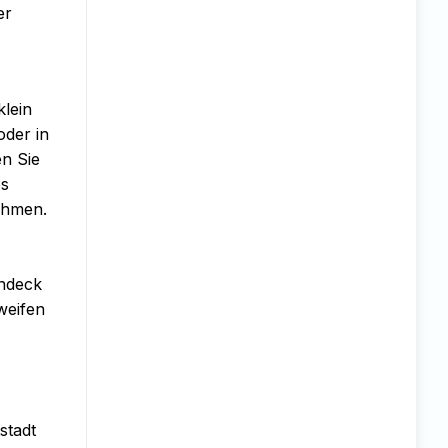
er
klein
der in
n Sie
es
ehmen.
ndeck
weifen
stadt