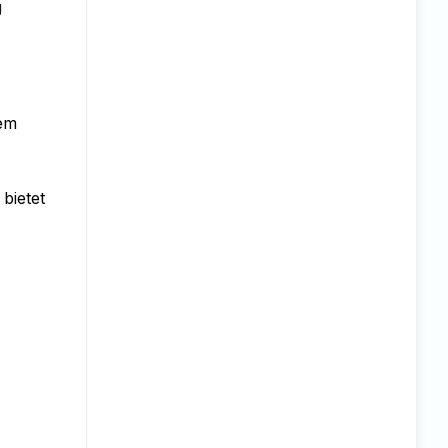
g
dem
bietet