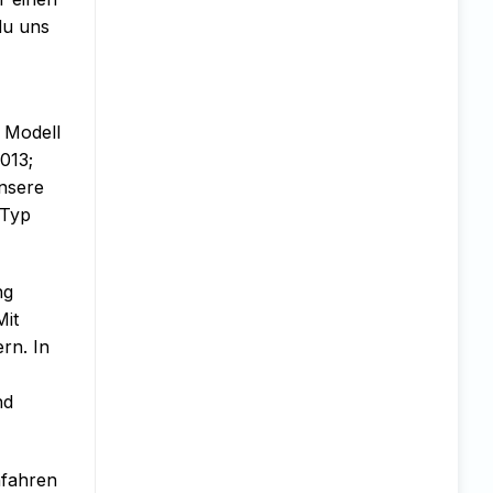
du uns
 Modell
013;
nsere
 Typ
ng
Mit
rn. In
nd
nfahren