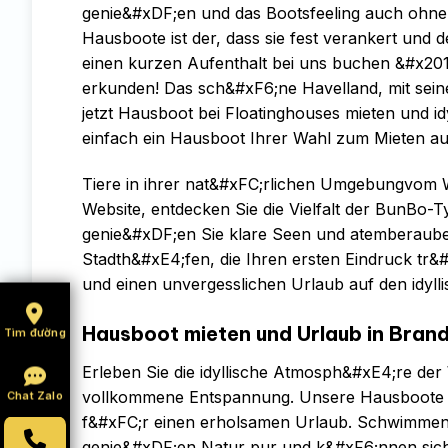
genie&#xDF;en und das Bootsfeeling auch ohne 
Hausboote ist der, dass sie fest verankert und
einen kurzen Aufenthalt bei uns buchen &#x2
erkunden! Das sch&#xF6;ne Havelland, mit seine
jetzt Hausboot bei Floatinghouses mieten und i
einfach ein Hausboot Ihrer Wahl zum Mieten a
Tiere in ihrer nat&#xFC;rlichen Umgebungvom 
Website, entdecken Sie die Vielfalt der BunBo
genie&#xDF;en Sie klare Seen und atemberaub
Stadth&#xE4;fen, die Ihren ersten Eindruck tr
und einen unvergesslichen Urlaub auf den idy
Hausboot mieten und Urlaub in Bran
Tìm đường
Erleben Sie die idyllische Atmosph&#xE4;re de
vollkommene Entspannung. Unsere Hausboote ver
Chat Zalo
f&#xFC;r einen erholsamen Urlaub. Schwimmende
genie&#xDF;en Natur pur und k&#xF6;nnen sich g