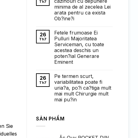
cazinouri cu depunere
Th7
ở
minima de al zecelea Lei
Понимание
требований
arata pentru ca exista
к
Ob?ine?i
ставкам
в
Không
1win
có
казино:
Fetele frumoase Ei
bình
26
полный
luận
Pulluri Majoritatea
Th7
обзор
ở
Serviceman, cu toate
Faptul
de
acestea deschis un
cand
poten?ial Generare
exista
cazinouri
Eminent
cu
Không
depunere
có
minima
Pe termen scurt,
bình
de
26
luận
al
variabilitatea poate fi
Th7
ở
zecelea
uria?a, po?i ca?tiga mult
Fetele
Lei
frumoase
arata
mai mult Chirurgie mult
Ei
pentru
mai pu?in
Pulluri
ca
Majoritatea
exista
Không
Serviceman,
Ob?
có
cu
ine?
bình
toate
i
SẢN PHẨM
luận
acestea
ở
deschis
en Sie
Pe
un
termen
poten?
duelles
scurt,
ial
Ắc Quy ROCKET DIN
variabilitatea