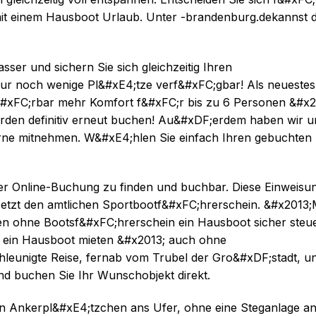
it einem Hausboot Urlaub. Unter -brandenburg.dekannst 
er und sichern Sie sich gleichzeitig Ihren
ur noch wenige Pl&#xE4;tze verf&#xFC;gbar! Als neuestes
p&#xFC;rbar mehr Komfort f&#xFC;r bis zu 6 Personen &#x2
den definitiv erneut buchen! Au&#xDF;erdem haben wir u
erne mitnehmen. W&#xE4;hlen Sie einfach Ihren gebuchten
rer Online-Buchung zu finden und buchbar. Diese Einweisu
setzt den amtlichen Sportbootf&#xFC;hrerschein. &#x2013;
n ohne Bootsf&#xFC;hrerschein ein Hausboot sicher steue
r ein Hausboot mieten &#x2013; auch ohne
hleunigte Reise, fernab vom Trubel der Gro&#xDF;stadt, u
und buchen Sie Ihr Wunschobjekt direkt.
en Ankerpl&#xE4;tzchen ans Ufer, ohne eine Steganlage a