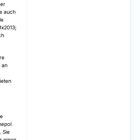
rer
ie auch
de
#x2013;
ch
re
 an
ieten
ie
hepol
 Sie
r einen