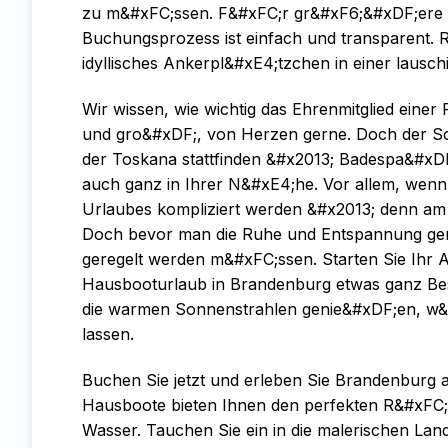
zu m&#xFC;ssen. F&#xFC;r gr&#xF6;&#xDF;ere H
Buchungsprozess ist einfach und transparent.
idyllisches Ankerpl&#xE4;tzchen in einer lausch
Wir wissen, wie wichtig das Ehrenmitglied einer 
und gro&#xDF;, von Herzen gerne. Doch der So
der Toskana stattfinden &#x2013; Badespa&#xD
auch ganz in Ihrer N&#xE4;he. Vor allem, wenn
Urlaubes kompliziert werden &#x2013; denn am 
Doch bevor man die Ruhe und Entspannung genie
geregelt werden m&#xFC;ssen. Starten Sie Ihr
Hausbooturlaub in Brandenburg etwas ganz Be
die warmen Sonnenstrahlen genie&#xDF;en, w&#
lassen.
Buchen Sie jetzt und erleben Sie Brandenburg 
Hausboote bieten Ihnen den perfekten R&#xFC;
Wasser. Tauchen Sie ein in die malerischen Land