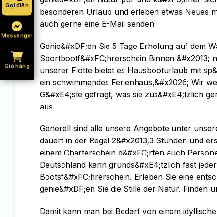
Gọi điện
besonderen Urlaub und erleben etwas Neues m
auch gerne eine E-Mail senden.
Messenger
Genie&#xDF;en Sie 5 Tage Erholung auf dem Wass
Sportbootf&#xFC;hrerschein Binnen &#x2013; n
Giỏ hàng
unserer Flotte bietet es Hausbooturlaub mit s
ein schwimmendes Ferienhaus,&#x2026; Wir wer
G&#xE4;ste gefragt, was sie zus&#xE4;tzlich g
aus.
Generell sind alle unsere Angebote unter unse
dauert in der Regel 2&#x2013;3 Stunden und er
einem Charterschein d&#xFC;rfen auch Persone
Deutschland kann grunds&#xE4;tzlich fast jede
Bootsf&#xFC;hrerschein. Erleben Sie eine entsc
genie&#xDF;en Sie die Stille der Natur. Finden 
Damit kann man bei Bedarf von einem idyllisch