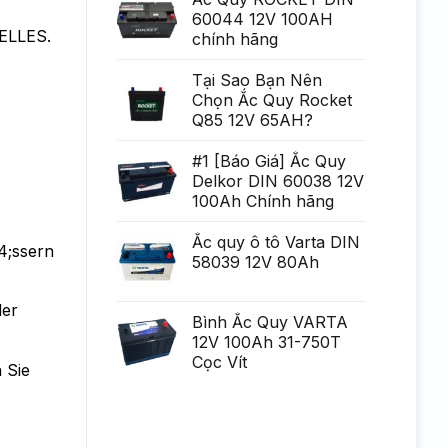
Generare
poate
60044 12V 100AH
Eminent
fi
UELLES.
chính hãng
uria?
a,
po?
i
Tại Sao Bạn Nên
ca?
Chọn Ắc Quy Rocket
tiga
mult
Q85 12V 65AH?
mai
mult
Chirurgie
#1 [Báo Giá] Ắc Quy
mult
Delkor DIN 60038 12V
mai
pu?
100Ah Chính hãng
in
Ắc quy ô tô Varta DIN
4;ssern
58039 12V 80Ah
der
Bình Ắc Quy VARTA
12V 100Ah 31-750T
Cọc Vít
 Sie