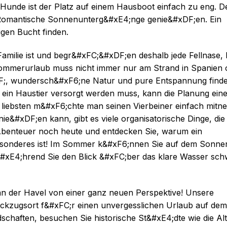
unde ist der Platz auf einem Hausboot einfach zu eng. D
 Romantische Sonnenunterg&#xE4;nge genie&#xDF;en. Ein
igen Bucht finden.
Familie ist und begr&#xFC;&#xDF;en deshalb jede Fellnase, 
mmerurlaub muss nicht immer nur am Strand in Spanien o
F;, wundersch&#xF6;ne Natur und pure Entspannung finde
 ein Haustier versorgt werden muss, kann die Planung ein
liebsten m&#xF6;chte man seinen Vierbeiner einfach mitn
&#xDF;en kann, gibt es viele organisatorische Dinge, die
 Abenteuer noch heute und entdecken Sie, warum ein
sonderes ist! Im Sommer k&#xF6;nnen Sie auf dem Sonne
xE4;hrend Sie den Blick &#xFC;ber das klare Wasser sch
an der Havel von einer ganz neuen Perspektive! Unsere
ckzugsort f&#xFC;r einen unvergesslichen Urlaub auf dem
schaften, besuchen Sie historische St&#xE4;dte wie die Alt