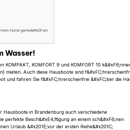
 Ihrem Hund genie&#xDF;en
m Wasser!
ssen KOMPAKT, KOMFORT 9 und KOMFORT 10 k&#xF6;nnen
) mieten. Auch diese Hausboote sind f&#xFC;hrerscheinfr
oot und fahren Sie f&#xFC;hrerscheinfrei &#xFC;ber die Ha
er Hausboote in Brandenburg auch verschiedene
die perfekte Besch&#xE4;ftigung an einem sch&#xF6;nen
inen Urlaub &#x201E;vor der ersten Reihe&#x201C;