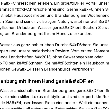
F&#xFC;hrerschein erleben. Ein gro&#xDF;er Vorteil unse
 demnach f&#xFC;hrerscheinfrei sind. Gerne k&#xF6;nnen S
013; jetzt Hausboot mieten und Brandenburg am Wochenen
n Seen und seiner vielseitigen Natur, wartet nur auf Sie &
dyllischen Urlaub am Wasser genie&#xDF;en! Suchen Sie si
us, um Brandenburg mit Ihrem Hund zu erkunden.
Wasser aus ganz nah erleben Durchst&#xF6;bern Sie unse
-Typen und unsere malerischen Reviere. Vom ersten Moment
ende Landschaften &#x2013; ohne Gewerbegebiete oder
&#xFC;ben k&#xF6;nnten. Sie m&#xF6;chten ein Hausboot m
llischen Gew&#xE4;ssern Brandenburgs verbringen?
denburg mit Ihrem Hund genie&#xDF;en
r Wasserlandschaften in Brandenburg und genie&#xDF;en S
binden stillen Luxus mit Idylle und sind der perfekte Ru
 H&#xE4;user lassen Sie in eine andere Welt eintauchen,
leichzeitig voll entspannen. Entscheiden Sie sich f&#xFC;