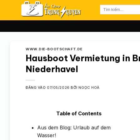
Bỏ
Tìm
qua
kiếm:
nội
dung
WWW.DIE-BOOTSCHAFT.DE
Hausboot Vermietung in B
Niederhavel
ĐĂNG VÀO
07/05/2026
BỞI
NGỌC HOÀ
Table of Contents
Aus dem Blog: Urlaub auf dem
Wasser!