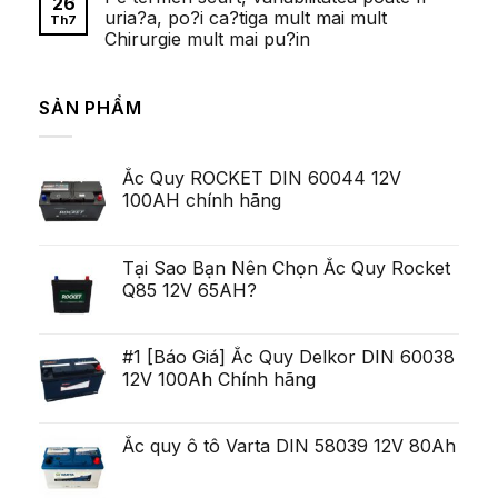
26
cazinouri
luận
uria?a, po?i ca?tiga mult mai mult
cu
Th7
ở
depunere
Chirurgie mult mai pu?in
Fetele
minima
frumoase
de
Không
Ei
al
có
Pulluri
zecelea
bình
Majoritatea
SẢN PHẨM
Lei
luận
Serviceman,
ở
arata
cu
Pe
pentru
toate
termen
ca
acestea
scurt,
exista
deschis
Ắc Quy ROCKET DIN 60044 12V
variabilitatea
Ob?
un
poate
ine?
100AH chính hãng
poten?
fi
i
ial
uria?
Generare
a,
Eminent
po?
i
Tại Sao Bạn Nên Chọn Ắc Quy Rocket
ca?
Q85 12V 65AH?
tiga
mult
mai
mult
Chirurgie
#1 [Báo Giá] Ắc Quy Delkor DIN 60038
mult
12V 100Ah Chính hãng
mai
pu?
in
Ắc quy ô tô Varta DIN 58039 12V 80Ah