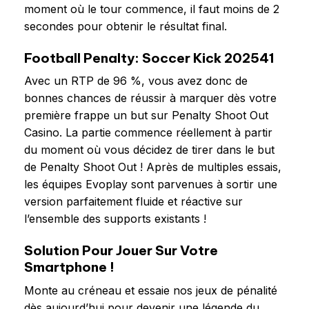
moment où le tour commence, il faut moins de 2
secondes pour obtenir le résultat final.
Football Penalty: Soccer Kick 202541
Avec un RTP de 96 %, vous avez donc de
bonnes chances de réussir à marquer dès votre
première frappe un but sur Penalty Shoot Out
Casino. La partie commence réellement à partir
du moment où vous décidez de tirer dans le but
de Penalty Shoot Out ! Après de multiples essais,
les équipes Evoplay sont parvenues à sortir une
version parfaitement fluide et réactive sur
l’ensemble des supports existants !
Solution Pour Jouer Sur Votre
Smartphone !
Monte au créneau et essaie nos jeux de pénalité
dès aujourd’hui pour devenir une légende du