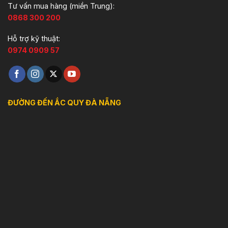
Tư vấn mua hàng (miền Trung):
0868 300 200
Hỗ trợ kỹ thuật:
0974 0909 57
ĐƯỜNG ĐẾN ẮC QUY ĐÀ NẴNG