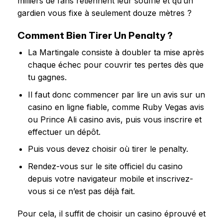
milliers de fans retiennent leur souffle et qu’un
gardien vous fixe à seulement douze mètres ?
Comment Bien Tirer Un Penalty ?
La Martingale consiste à doubler ta mise après
chaque échec pour couvrir tes pertes dès que
tu gagnes.
Il faut donc commencer par lire un avis sur un
casino en ligne fiable, comme Ruby Vegas avis
ou Prince Ali casino avis, puis vous inscrire et
effectuer un dépôt.
Puis vous devez choisir où tirer le penalty.
Rendez-vous sur le site officiel du casino
depuis votre navigateur mobile et inscrivez-
vous si ce n’est pas déjà fait.
Pour cela, il suffit de choisir un casino éprouvé et