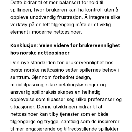
Dette bidrar til et mer balansert forhold til
spillingen, hvor brukeren kan ha kontroll uten å
oppleve unødvendig frustrasjon. Å integrere slike
verktøy på en lett tilgjengelig måte er et viktig
element i moderne nettcasinoer.
Konklusjon: Veien videre for brukervennlighet
hos norske nettcasinoer
Den nye standarden for brukervennlighet hos
beste norske nettcasino setter spillernes behov i
sentrum. Gjennom forbedret design,
mobiltilpasning, sikre betalingsløsninger og
ansvarlig spillpraksis skapes en helhetlig
opplevelse som tilpasser seg ulike preferanser og
situasjoner. Denne utviklingen bidrar til at
nettcasinoer kan tilby tjenester som er både
tilgjengelige og trygge, samtidig som de inspirerer
til mer engasjerende og tilfredsstillende spilløkter.