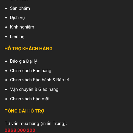
Sản phẩm
Dịch vụ
Kinh nghiệm
Liên hệ
HỖ TRỢ KHÁCH HÀNG
Báo giá Đại lý
Chính sách Bán hàng
Chính sách Bảo hành & Bảo trì
Vận chuyển & Giao hàng
Chính sách bảo mật
TỔNG ĐÀI HỖ TRỢ
Tư vấn mua hàng (miền Trung):
0868 300 200