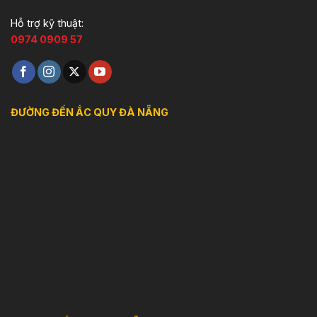
Hỗ trợ kỹ thuật:
0974 0909 57
ĐƯỜNG ĐẾN ẮC QUY ĐÀ NẴNG