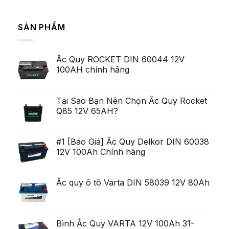
frumoase
de
Không
Ei
al
có
Pulluri
zecelea
bình
Majoritatea
SẢN PHẨM
Lei
luận
Serviceman,
ở
arata
cu
Pe
pentru
toate
termen
ca
acestea
scurt,
exista
deschis
Ắc Quy ROCKET DIN 60044 12V
variabilitatea
Ob?
un
poate
ine?
100AH chính hãng
poten?
fi
i
ial
uria?
Generare
a,
Eminent
po?
i
Tại Sao Bạn Nên Chọn Ắc Quy Rocket
ca?
Q85 12V 65AH?
tiga
mult
mai
mult
Chirurgie
#1 [Báo Giá] Ắc Quy Delkor DIN 60038
mult
12V 100Ah Chính hãng
mai
pu?
in
Ắc quy ô tô Varta DIN 58039 12V 80Ah
Bình Ắc Quy VARTA 12V 100Ah 31-