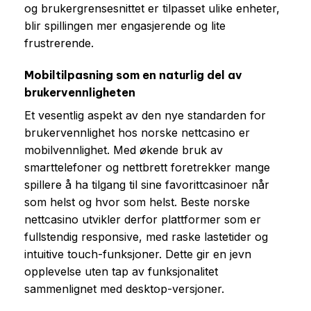
og brukergrensesnittet er tilpasset ulike enheter,
blir spillingen mer engasjerende og lite
frustrerende.
Mobiltilpasning som en naturlig del av
brukervennligheten
Et vesentlig aspekt av den nye standarden for
brukervennlighet hos norske nettcasino er
mobilvennlighet. Med økende bruk av
smarttelefoner og nettbrett foretrekker mange
spillere å ha tilgang til sine favorittcasinoer når
som helst og hvor som helst. Beste norske
nettcasino utvikler derfor plattformer som er
fullstendig responsive, med raske lastetider og
intuitive touch-funksjoner. Dette gir en jevn
opplevelse uten tap av funksjonalitet
sammenlignet med desktop-versjoner.