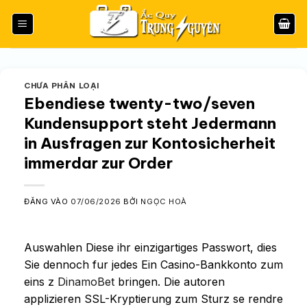
Bỏ
qua
nội
dung
CHƯA PHÂN LOẠI
Ebendiese twenty-two/seven
Kundensupport steht Jedermann
in Ausfragen zur Kontosicherheit
immerdar zur Order
ĐĂNG VÀO
07/06/2026
BỞI
NGỌC HOÀ
Auswahlen Diese ihr einzigartiges Passwort, dies
Sie dennoch fur jedes Ein Casino-Bankkonto zum
eins z
DinamoBet
bringen. Die autoren
applizieren SSL-Kryptierung zum Sturz se rendre