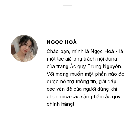
NGỌC HOÀ
Chào bạn, mình là Ngọc Hoà - là
một tác giả phụ trách nội dung
của trang Ắc quy Trung Nguyên.
Với mong muốn một phần nào đó
được hỗ trợ thông tin, giải đáp
các vấn đề của người dùng khi
chọn mua các sản phẩm ắc quy
chính hãng!