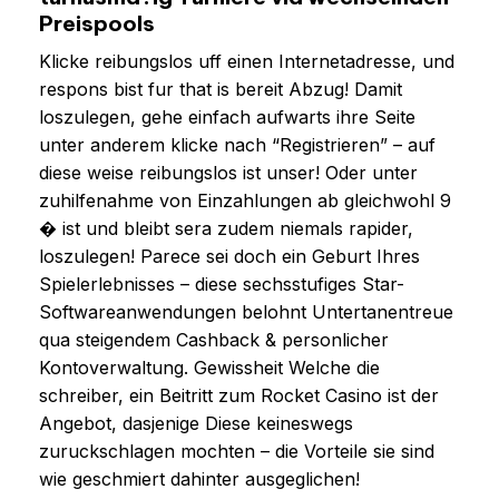
Preispools
Klicke reibungslos uff einen Internetadresse, und
respons bist fur that is bereit Abzug! Damit
loszulegen, gehe einfach aufwarts ihre Seite
unter anderem klicke nach “Registrieren” – auf
diese weise reibungslos ist unser! Oder unter
zuhilfenahme von Einzahlungen ab gleichwohl 9
� ist und bleibt sera zudem niemals rapider,
loszulegen! Parece sei doch ein Geburt Ihres
Spielerlebnisses – diese sechsstufiges Star-
Softwareanwendungen belohnt Untertanentreue
qua steigendem Cashback & personlicher
Kontoverwaltung. Gewissheit Welche die
schreiber, ein Beitritt zum Rocket Casino ist der
Angebot, dasjenige Diese keineswegs
zuruckschlagen mochten – die Vorteile sie sind
wie geschmiert dahinter ausgeglichen!