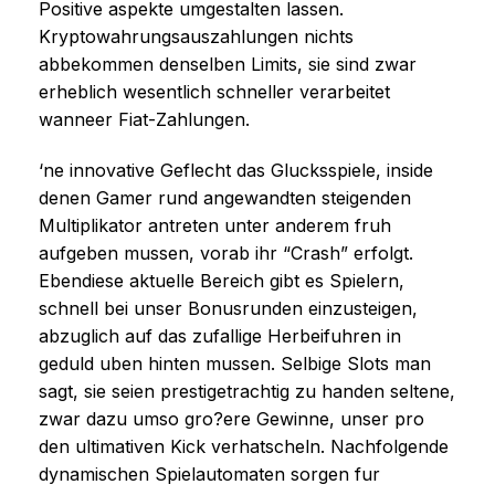
Positive aspekte umgestalten lassen.
Kryptowahrungsauszahlungen nichts
abbekommen denselben Limits, sie sind zwar
erheblich wesentlich schneller verarbeitet
wanneer Fiat-Zahlungen.
‘ne innovative Geflecht das Glucksspiele, inside
denen Gamer rund angewandten steigenden
Multiplikator antreten unter anderem fruh
aufgeben mussen, vorab ihr “Crash” erfolgt.
Ebendiese aktuelle Bereich gibt es Spielern,
schnell bei unser Bonusrunden einzusteigen,
abzuglich auf das zufallige Herbeifuhren in
geduld uben hinten mussen. Selbige Slots man
sagt, sie seien prestigetrachtig zu handen seltene,
zwar dazu umso gro?ere Gewinne, unser pro
den ultimativen Kick verhatscheln. Nachfolgende
dynamischen Spielautomaten sorgen fur