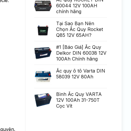
cie.
Generare
poate
60044 12V 100AH
Eminent
fi
chính hãng
uria?
a,
po?
i
Tại Sao Bạn Nên
ca?
Chọn Ắc Quy Rocket
tiga
mult
Q85 12V 65AH?
mai
mult
Chirurgie
#1 [Báo Giá] Ắc Quy
mult
Delkor DIN 60038 12V
mai
pu?
100Ah Chính hãng
in
Ắc quy ô tô Varta DIN
58039 12V 80Ah
Bình Ắc Quy VARTA
12V 100Ah 31-750T
Cọc Vít
Nguyên.