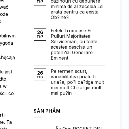
cazinouri cu depunere
Th7
ở
minima de al zecelea Lei
ować
Понимание
требований
arata pentru ca exista
może
к
Ob?ine?i
ставкам
o
в
Không
1win
có
казино:
Fetele frumoase Ei
bình
26
полный
luận
obilnym
Pulluri Majoritatea
Th7
обзор
ở
Serviceman, cu toate
Faptul
wygoda
de
acestea deschis un
cand
poten?ial Generare
exista
chęcają
cazinouri
Eminent
cu
Không
depunere
có
minima
Pe termen scurt,
i jest
bình
de
26
luận
al
variabilitatea poate fi
Th7
dto,
ở
zecelea
uria?a, po?i ca?tiga mult
Fetele
Lei
a w
frumoase
arata
mai mult Chirurgie mult
Ei
pentru
mai pu?in
ści, co
Pulluri
ca
Majoritatea
exista
Không
Serviceman,
Ob?
có
cu
ine?
bình
toate
i
SẢN PHẨM
luận
acestea
ở
t i
deschis
Pe
un
termen
ne. Ta
poten?
scurt,
ial
Ắc Quy ROCKET DIN
variabilitatea