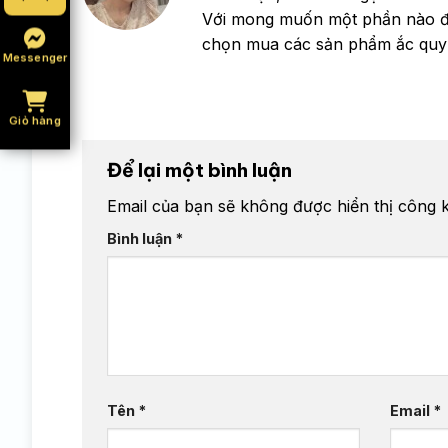
Với mong muốn một phần nào đó 
chọn mua các sản phẩm ắc quy
Messenger
Giỏ hàng
Để lại một bình luận
Email của bạn sẽ không được hiển thị công k
Bình luận
*
Tên
*
Email
*