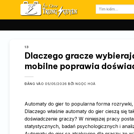
Bỏ
Tìm
qua
kiếm:
nội
dung
13
Dlaczego gracze wybierają
mobilne poprawia doświa
ĐĂNG VÀO
05/05/2026
BỞI
NGỌC HOÀ
Automaty do gier to popularna forma rozrywki, 
Dlaczego właśnie automaty do gier cieszą się 
doświadczenie graczy? W niniejszej pracy posta
statystycznych, badań psychologicznych i anal
Automaty do gier są atrakcyjne dla graczy ze wz