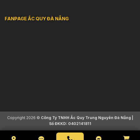
FANPAGE ẮC QUY ĐÀ NẴNG
Copyright 2026 ©
Công Ty TNHH Ắc Quy Trung Nguyên Đà Nẵng |
Số ĐKKD: 0402141811