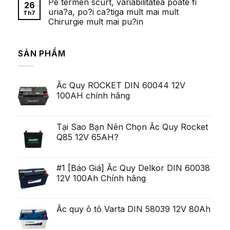
Pe termen scurt, variabilitatea poate fi
bình
26
cazinouri
luận
uria?a, po?i ca?tiga mult mai mult
cu
Th7
ở
depunere
Chirurgie mult mai pu?in
Fetele
minima
frumoase
de
Không
Ei
al
có
Pulluri
zecelea
bình
Majoritatea
SẢN PHẨM
Lei
luận
Serviceman,
ở
arata
cu
Pe
pentru
toate
termen
ca
acestea
scurt,
exista
deschis
Ắc Quy ROCKET DIN 60044 12V
variabilitatea
Ob?
un
poate
ine?
100AH chính hãng
poten?
fi
i
ial
uria?
Generare
a,
Eminent
po?
i
Tại Sao Bạn Nên Chọn Ắc Quy Rocket
ca?
Q85 12V 65AH?
tiga
mult
mai
mult
Chirurgie
#1 [Báo Giá] Ắc Quy Delkor DIN 60038
mult
12V 100Ah Chính hãng
mai
pu?
in
Ắc quy ô tô Varta DIN 58039 12V 80Ah