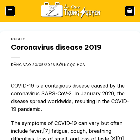
Bỏ
qua
nội
dung
PUBLIC
Coronavirus disease 2019
ĐĂNG VÀO
20/05/2026
BỞI
NGỌC HOÀ
COVID-19
is a contagious disease caused by the
coronavirus SARS-CoV-2. In January 2020, the
disease spread worldwide, resulting in the COVID-
19 pandemic.
The symptoms of COVID‑19 can vary but often
include fever,[7] fatigue, cough, breathing
difficulties, loss of smell, and loss of taste.[8][9]