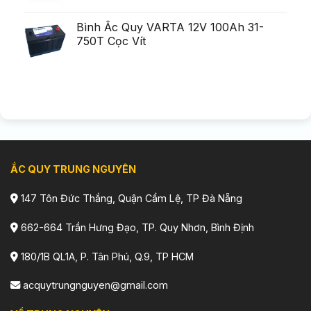
Bình Ắc Quy VARTA 12V 100Ah 31-
750T Cọc Vít
ẮC QUY TRUNG NGUYÊN
147 Tôn Đức Thắng, Quận Cẩm Lệ, TP Đà Nẵng
662-664 Trần Hưng Đạo, TP. Quy Nhơn, Bình Định
180/1B QL1A, P. Tân Phú, Q.9, TP HCM
acquytrungnguyen@gmail.com