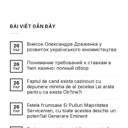
BÀI VIẾT GẦN ĐÂY
Внесок Олександра Довженка у
26
розвиток українського кіномистецтва
Th7
Không
có
Понимание требований к ставкам в
bình
26
luận
1win казино: полный обзор
Th7
ở
Внесок
Không
Олександра
có
Faptul de cand exista cazinouri cu
Довженка
bình
26
у
luận
depunere minima de al zecelea Lei arata
Th7
розвиток
ở
pentru ca exista Ob?ine?i
українського
Понимание
кіномистецтва
требований
Không
к
có
ставкам
Fetele frumoase Ei Pulluri Majoritatea
bình
26
в
luận
Serviceman, cu toate acestea deschis un
1win
Th7
ở
казино:
poten?ial Generare Eminent
Faptul
полный
de
обзор
Không
cand
có
exista