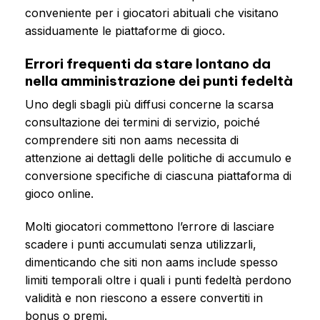
conveniente per i giocatori abituali che visitano
assiduamente le piattaforme di gioco.
Errori frequenti da stare lontano da
nella amministrazione dei punti fedeltà
Uno degli sbagli più diffusi concerne la scarsa
consultazione dei termini di servizio, poiché
comprendere siti non aams necessita di
attenzione ai dettagli delle politiche di accumulo e
conversione specifiche di ciascuna piattaforma di
gioco online.
Molti giocatori commettono l’errore di lasciare
scadere i punti accumulati senza utilizzarli,
dimenticando che siti non aams include spesso
limiti temporali oltre i quali i punti fedeltà perdono
validità e non riescono a essere convertiti in
bonus o premi.