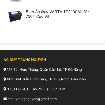
Bình Ắc Quy VARTA 12V 100Ah 31-
750T Cọc Vít
ẮC QUY TRUNG NGUYÊN
147 Tôn Đức Thắng, Quận Cẩm Lệ, TP Đà Nẵng
662-664 Trần Hưng Đạo, TP. Quy Nhơn, Bình Định
180/1B QL1A, P. Tân Phú, Q.9, TP HCM
acquytrungnguyen@gmail.com