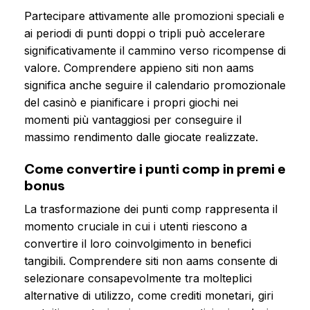
Partecipare attivamente alle promozioni speciali e
ai periodi di punti doppi o tripli può accelerare
significativamente il cammino verso ricompense di
valore. Comprendere appieno siti non aams
significa anche seguire il calendario promozionale
del casinò e pianificare i propri giochi nei
momenti più vantaggiosi per conseguire il
massimo rendimento dalle giocate realizzate.
Come convertire i punti comp in premi e
bonus
La trasformazione dei punti comp rappresenta il
momento cruciale in cui i utenti riescono a
convertire il loro coinvolgimento in benefici
tangibili. Comprendere siti non aams consente di
selezionare consapevolmente tra molteplici
alternative di utilizzo, come crediti monetari, giri