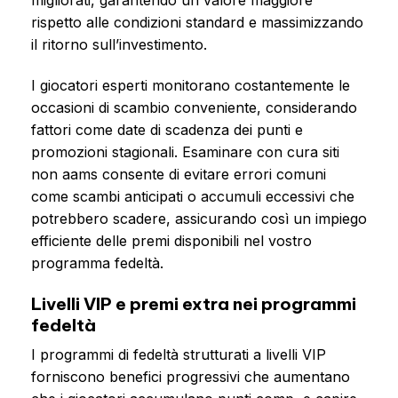
migliorati, garantendo un valore maggiore
rispetto alle condizioni standard e massimizzando
il ritorno sull’investimento.
I giocatori esperti monitorano costantemente le
occasioni di scambio conveniente, considerando
fattori come date di scadenza dei punti e
promozioni stagionali. Esaminare con cura siti
non aams consente di evitare errori comuni
come scambi anticipati o accumuli eccessivi che
potrebbero scadere, assicurando così un impiego
efficiente delle premi disponibili nel vostro
programma fedeltà.
Livelli VIP e premi extra nei programmi
fedeltà
I programmi di fedeltà strutturati a livelli VIP
forniscono benefici progressivi che aumentano