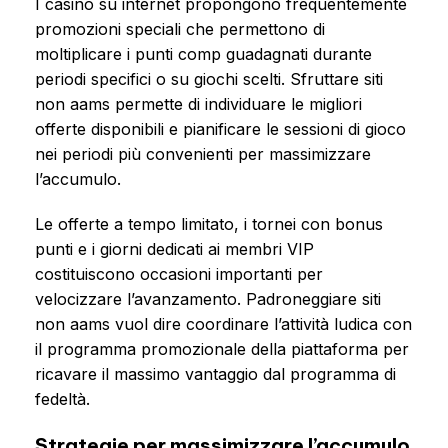
I casinò su internet propongono frequentemente
promozioni speciali che permettono di
moltiplicare i punti comp guadagnati durante
periodi specifici o su giochi scelti. Sfruttare siti
non aams permette di individuare le migliori
offerte disponibili e pianificare le sessioni di gioco
nei periodi più convenienti per massimizzare
l’accumulo.
Le offerte a tempo limitato, i tornei con bonus
punti e i giorni dedicati ai membri VIP
costituiscono occasioni importanti per
velocizzare l’avanzamento. Padroneggiare siti
non aams vuol dire coordinare l’attività ludica con
il programma promozionale della piattaforma per
ricavare il massimo vantaggio dal programma di
fedeltà.
Strategie per massimizzare l’accumulo