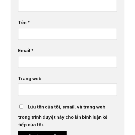
Tên
*
Email
*
Trang web
Lưu tên của tôi, email, và trang web
trong trình duyệt này cho lần bình luận kế
tiếp của tôi.