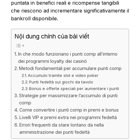
puntata in benefici reali e ricompense tangibili
che riescono ad incrementare significativamente il
bankroll disponibile.
Nội dung chính của bài viết
In che modo funzionano i punti comp all’interno
dei programmi loyalty dei casinò
Metodi fondamentali per accumulare punti comp
Accumulo tramite slot e video poker
Punti fedeltà sui giochi da tavolo
Bonus e offerte speciali per aumentare i punti
Strategie per massimizzare l’accumulo di punti
comp
Come convertire i punti comp in premi e bonus
Livelli VIP e premi extra nei programmi fedeltà
Errori frequenti da stare lontano da nella
amministrazione dei punti fedeltà