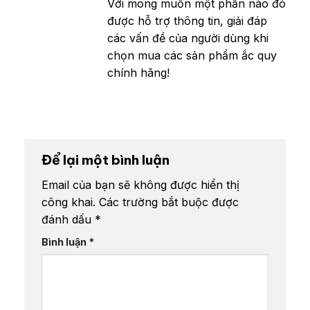
Với mong muốn một phần nào đó
được hỗ trợ thông tin, giải đáp
các vấn đề của người dùng khi
chọn mua các sản phẩm ắc quy
chính hãng!
Để lại một bình luận
Email của bạn sẽ không được hiển thị
công khai.
Các trường bắt buộc được
đánh dấu
*
Bình luận
*