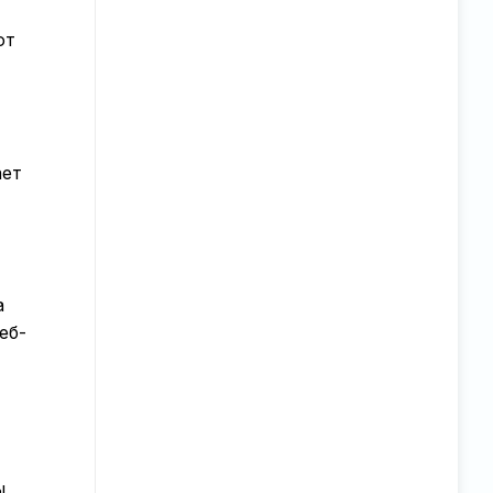
ют
ает
а
еб-
ы