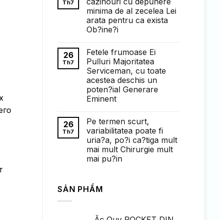
cazinouri cu depunere
Th7
ở
minima de al zecelea Lei
Понимание
требований
arata pentru ca exista
к
Ob?ine?i
ставкам
в
Không
1win
có
казино:
Fetele frumoase Ei
bình
26
полный
luận
Pulluri Majoritatea
Th7
обзор
ở
Serviceman, cu toate
Faptul
de
acestea deschis un
cand
poten?ial Generare
exista
х
cazinouri
Eminent
cu
его
Không
depunere
có
minima
Pe termen scurt,
bình
de
26
luận
al
variabilitatea poate fi
Th7
ở
zecelea
uria?a, po?i ca?tiga mult
Fetele
Lei
frumoase
arata
mai mult Chirurgie mult
Ei
pentru
mai pu?in
Pulluri
ca
Majoritatea
exista
т
Không
Serviceman,
Ob?
có
cu
ine?
bình
toate
i
SẢN PHẨM
luận
acestea
ở
deschis
Pe
un
termen
poten?
scurt,
ial
Ắc Quy ROCKET DIN
variabilitatea