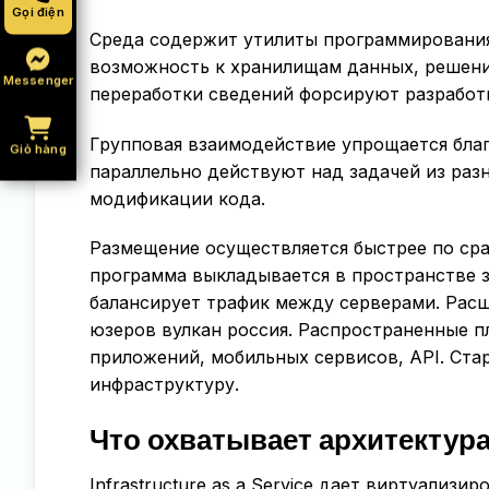
Gọi điện
Среда содержит утилиты программирования
возможность к хранилищам данных, решени
Messenger
переработки сведений форсируют разработ
Групповая взаимодействие упрощается благ
Giỏ hàng
параллельно действуют над задачей из раз
модификации кода.
Размещение осуществляется быстрее по ср
программа выкладывается в пространстве з
балансирует трафик между серверами. Расш
юзеров вулкан россия. Распространенные п
приложений, мобильных сервисов, API. Ста
инфраструктуру.
Что охватывает архитектура
Infrastructure as a Service дает виртуализ