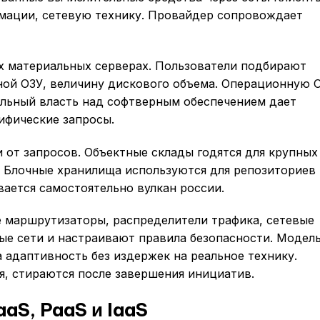
мации, сетевую технику. Провайдер сопровождает
 материальных серверах. Пользователи подбирают
ной ОЗУ, величину дискового объема. Операционную 
альный власть над софтверным обеспечением дает
ифические запросы.
 от запросов. Объектные склады годятся для крупных
 Блочные хранилища используются для репозиториев
вается самостоятельно вулкан россии.
е маршрутизаторы, распределители трафика, сетевые
е сети и настраивают правила безопасности. Модел
 адаптивность без издержек на реальное технику.
, стираются после завершения инициатив.
aS, PaaS и IaaS