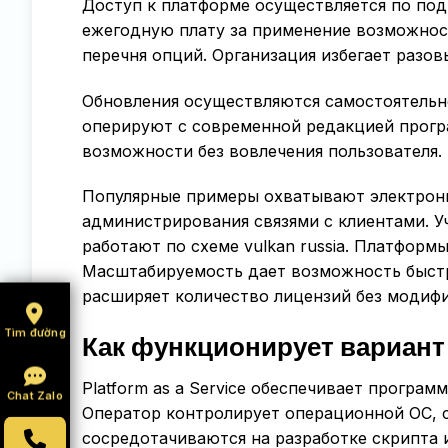
Доступ к платформе осуществляется по по
ежегодную плату за применение возможност
перечня опций. Организация избегает разов
Обновления осуществляются самостоятельн
оперируют с современной редакцией прогр
возможности без вовлечения пользователя.
Популярные примеры охватывают электрон
администрирования связями с клиентами. 
работают по схеме vulkan russia. Платформ
Масштабируемость дает возможность быстр
расширяет количество лицензий без модиф
Tìm đường
Как функционирует вариант
Platform as a Service обеспечивает програ
Chat Zalo
Оператор контролирует операционной ОС, 
сосредотачиваются на разработке скрипта и