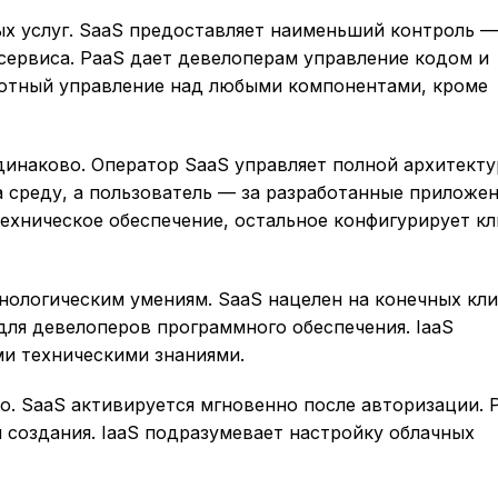
ых услуг. SaaS предоставляет наименьший контроль —
 сервиса. PaaS дает девелоперам управление кодом и
лютный управление над любыми компонентами, кроме
динаково. Оператор SaaS управляет полной архитекту
 среду, а пользователь — за разработанные приложен
ехническое обеспечение, остальное конфигурирует кл
хнологическим умениям. SaaS нацелен на конечных кл
для девелоперов программного обеспечения. IaaS
ми техническими знаниями.
о. SaaS активируется мгновенно после авторизации. 
 создания. IaaS подразумевает настройку облачных