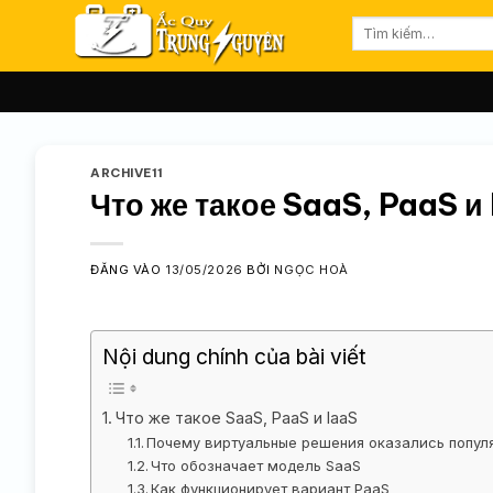
Bỏ
Tìm
qua
kiếm:
nội
dung
ARCHIVE11
Что же такое SaaS, PaaS и
ĐĂNG VÀO
13/05/2026
BỞI
NGỌC HOÀ
Nội dung chính của bài viết
Что же такое SaaS, PaaS и IaaS
Почему виртуальные решения оказались попу
Что обозначает модель SaaS
Как функционирует вариант PaaS