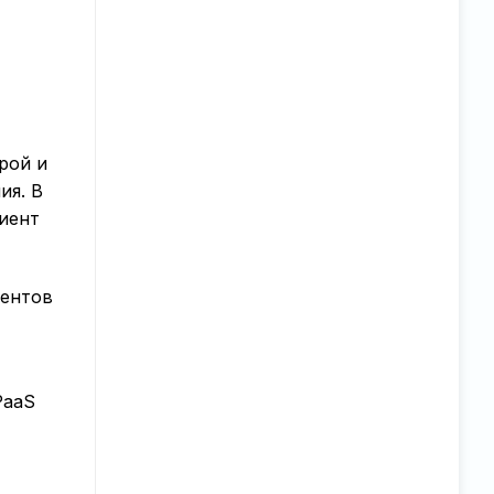
рой и
ия. В
иент
иентов
PaaS