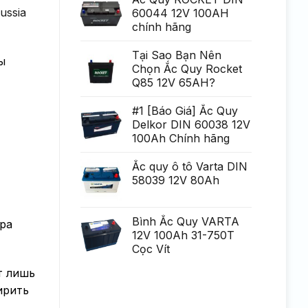
Generare
poate
ussia
60044 12V 100AH
Eminent
fi
chính hãng
uria?
a,
po?
i
Tại Sao Bạn Nên
ы
ca?
Chọn Ắc Quy Rocket
tiga
mult
Q85 12V 65AH?
mai
mult
Chirurgie
#1 [Báo Giá] Ắc Quy
mult
Delkor DIN 60038 12V
mai
pu?
100Ah Chính hãng
in
Ắc quy ô tô Varta DIN
58039 12V 80Ah
Bình Ắc Quy VARTA
ра
12V 100Ah 31-750T
Cọc Vít
т лишь
ирить