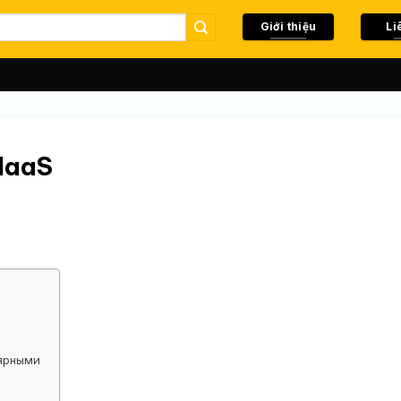
Giới thiệu
Li
 IaaS
лярными