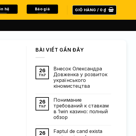
ên hệ
Báo giá
GIỎ HÀNG /
0
₫
BÀI VIẾT GẦN ĐÂY
Внесок Олександра
26
Довженка у розвиток
Th7
українського
кіномистецтва
Không
có
Понимание
bình
26
luận
требований к ставкам
Th7
ở
в 1win казино: полный
Внесок
Олександра
обзор
Довженка
у
Không
розвиток
có
Faptul de cand exista
українського
bình
26
кіномистецтва
luận