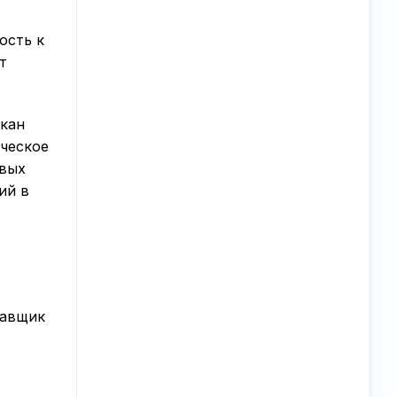
ость к
т
лкан
ическое
овых
ий в
тавщик