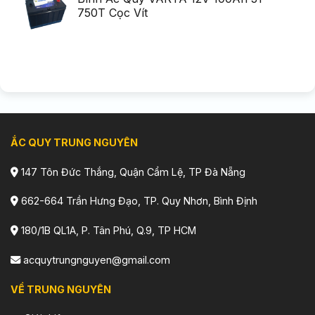
750T Cọc Vít
ẮC QUY TRUNG NGUYÊN
147 Tôn Đức Thắng, Quận Cẩm Lệ, TP Đà Nẵng
662-664 Trần Hưng Đạo, TP. Quy Nhơn, Bình Định
180/1B QL1A, P. Tân Phú, Q.9, TP HCM
acquytrungnguyen@gmail.com
VỀ TRUNG NGUYÊN