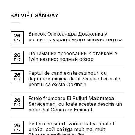
BÀI VIẾT GẦN ĐÂY
Внесок Олександра Довженка у
26
розвиток українського кіномистецтва
Th7
Không
có
Понимание требований к ставкам в
bình
26
luận
1win казино: полный обзор
Th7
ở
Внесок
Không
Олександра
có
Faptul de cand exista cazinouri cu
Довженка
bình
26
у
luận
depunere minima de al zecelea Lei arata
Th7
розвиток
ở
pentru ca exista Ob?ine?i
українського
Понимание
кіномистецтва
требований
Không
к
có
ставкам
Fetele frumoase Ei Pulluri Majoritatea
bình
26
в
luận
Serviceman, cu toate acestea deschis un
1win
Th7
ở
казино:
poten?ial Generare Eminent
Faptul
полный
de
обзор
Không
cand
có
exista
Pe termen scurt, variabilitatea poate fi
bình
26
cazinouri
luận
uria?a, po?i ca?tiga mult mai mult
cu
Th7
ở
depunere