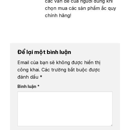
các vấn đề của người dùng khi
chọn mua các sản phẩm ắc quy
chính hãng!
Để lại một bình luận
Email của bạn sẽ không được hiển thị
công khai.
Các trường bắt buộc được
đánh dấu
*
Bình luận
*