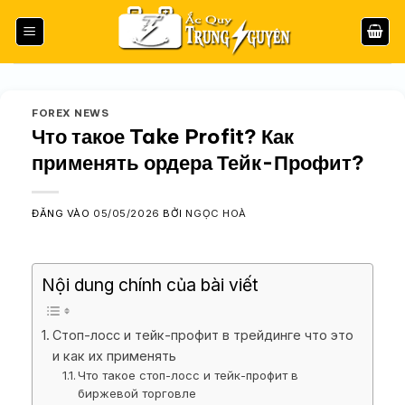
Bỏ
qua
nội
dung
FOREX NEWS
Что такое Take Profit? Как
применять ордера Тейк-Профит?
ĐĂNG VÀO
05/05/2026
BỞI
NGỌC HOÀ
Nội dung chính của bài viết
Стоп-лосс и тейк-профит в трейдинге что это
и как их применять
Что такое стоп-лосс и тейк-профит в
биржевой торговле