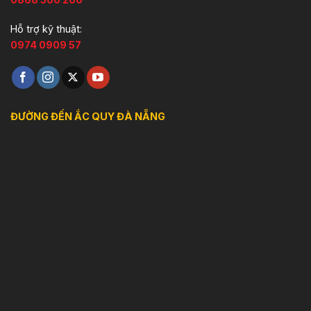
Hỗ trợ kỹ thuật:
0974 0909 57
ĐƯỜNG ĐẾN ẮC QUY ĐÀ NẴNG