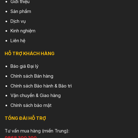
Giới thiệu
Sản phẩm
Dịch vụ
Kinh nghiệm
Liên hệ
HỖ TRỢ KHÁCH HÀNG
Báo giá Đại lý
Chính sách Bán hàng
Chính sách Bảo hành & Bảo trì
Vận chuyển & Giao hàng
Chính sách bảo mật
TỔNG ĐÀI HỖ TRỢ
Tư vấn mua hàng (miền Trung):
0868 300 200