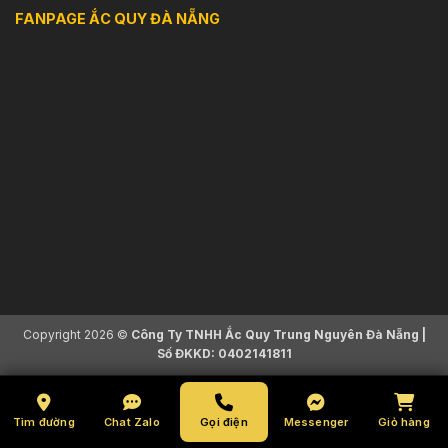
FANPAGE ẮC QUY ĐÀ NẴNG
Copyright 2026 ©
Công Ty TNHH Ắc Quy Trung Nguyên Đà Nẵng |
Số ĐKKD: 0402141811
Tìm đường
Chat Zalo
Gọi điện
Messenger
Giỏ hàng