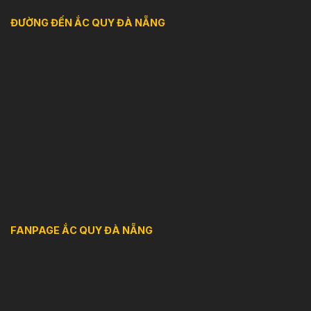
ĐƯỜNG ĐẾN ẮC QUY ĐÀ NẴNG
FANPAGE ẮC QUY ĐÀ NẴNG