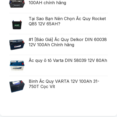
poate
ine?
100AH chính hãng
poten?
fi
i
ial
uria?
Generare
a,
Eminent
po?
i
Tại Sao Bạn Nên Chọn Ắc Quy Rocket
ca?
Q85 12V 65AH?
tiga
mult
mai
mult
Chirurgie
#1 [Báo Giá] Ắc Quy Delkor DIN 60038
mult
12V 100Ah Chính hãng
mai
pu?
in
Ắc quy ô tô Varta DIN 58039 12V 80Ah
Bình Ắc Quy VARTA 12V 100Ah 31-
750T Cọc Vít