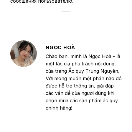
сообщения пользователю.
NGỌC HOÀ
Chào bạn, mình là Ngọc Hoà - là
một tác giả phụ trách nội dung
của trang Ắc quy Trung Nguyên.
Với mong muốn một phần nào đó
được hỗ trợ thông tin, giải đáp
các vấn đề của người dùng khi
chọn mua các sản phẩm ắc quy
chính hãng!