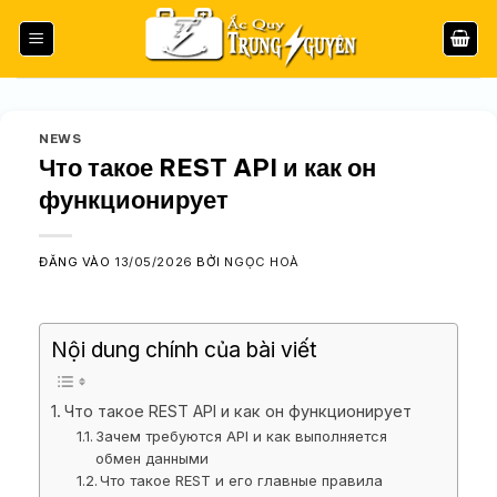
Bỏ
qua
nội
dung
NEWS
Что такое REST API и как он
функционирует
ĐĂNG VÀO
13/05/2026
BỞI
NGỌC HOÀ
Nội dung chính của bài viết
Что такое REST API и как он функционирует
Зачем требуются API и как выполняется
обмен данными
Что такое REST и его главные правила