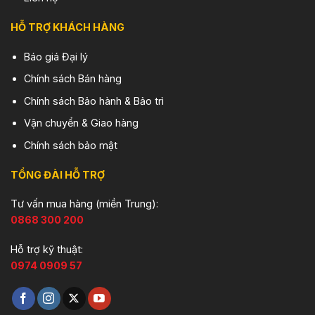
HỖ TRỢ KHÁCH HÀNG
Báo giá Đại lý
Chính sách Bán hàng
Chính sách Bảo hành & Bảo trì
Vận chuyển & Giao hàng
Chính sách bảo mật
TỔNG ĐÀI HỖ TRỢ
Tư vấn mua hàng (miền Trung):
0868 300 200
Hỗ trợ kỹ thuật:
0974 0909 57