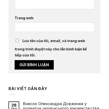
Trang web
Lưu tên của tôi, email, và trang web
trong trình duyệt này cho lần bình luận kế
tiếp của tôi.
BÀI VIẾT GẦN ĐÂY
Внесок Олександра Довженка у
26
розвиток українського кіномистецтва
Th7