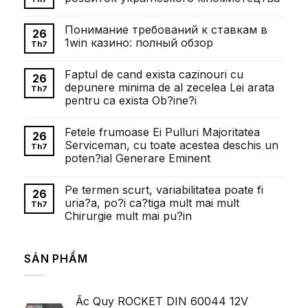
Không
có
Понимание требований к ставкам в
bình
26
luận
1win казино: полный обзор
Th7
ở
Внесок
Không
Олександра
có
Faptul de cand exista cazinouri cu
Довженка
bình
26
у
luận
depunere minima de al zecelea Lei arata
Th7
розвиток
ở
pentru ca exista Ob?ine?i
українського
Понимание
кіномистецтва
требований
Không
к
có
ставкам
Fetele frumoase Ei Pulluri Majoritatea
bình
26
в
luận
Serviceman, cu toate acestea deschis un
1win
Th7
ở
казино:
poten?ial Generare Eminent
Faptul
полный
de
обзор
Không
cand
có
exista
Pe termen scurt, variabilitatea poate fi
bình
26
cazinouri
luận
uria?a, po?i ca?tiga mult mai mult
cu
Th7
ở
depunere
Chirurgie mult mai pu?in
Fetele
minima
frumoase
de
Không
Ei
al
có
Pulluri
zecelea
bình
Majoritatea
SẢN PHẨM
Lei
luận
Serviceman,
ở
arata
cu
Pe
pentru
toate
termen
ca
acestea
scurt,
exista
deschis
Ắc Quy ROCKET DIN 60044 12V
variabilitatea
Ob?
un