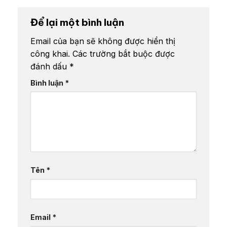
Để lại một bình luận
Email của bạn sẽ không được hiển thị
công khai.
Các trường bắt buộc được
đánh dấu
*
Bình luận
*
Tên
*
Email
*