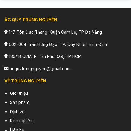
ẮC QUY TRUNG NGUYÊN
147 Tôn Đức Thắng, Quận Cẩm Lệ, TP Đà Nẵng
662-664 Trần Hưng Đạo, TP. Quy Nhơn, Bình Định
180/1B QL1A, P. Tân Phú, Q.9, TP HCM
acquytrungnguyen@gmail.com
VỀ TRUNG NGUYÊN
Giới thiệu
Sản phẩm
Dịch vụ
Kinh nghiệm
Liên hệ