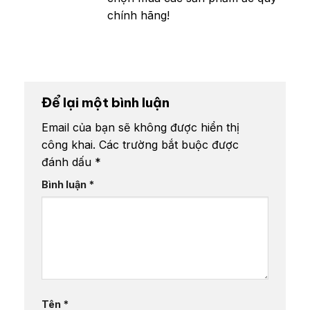
chính hãng!
Để lại một bình luận
Email của bạn sẽ không được hiển thị
công khai.
Các trường bắt buộc được
đánh dấu
*
Bình luận
*
Tên
*