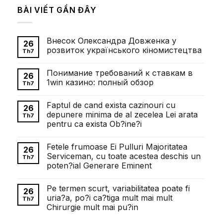
BÀI VIẾT GẦN ĐÂY
Внесок Олександра Довженка у
26
розвиток українського кіномистецтва
Th7
Không
có
Понимание требований к ставкам в
bình
26
luận
1win казино: полный обзор
Th7
ở
Внесок
Không
Олександра
có
Faptul de cand exista cazinouri cu
Довженка
bình
26
у
luận
depunere minima de al zecelea Lei arata
Th7
розвиток
ở
pentru ca exista Ob?ine?i
українського
Понимание
кіномистецтва
требований
Không
к
có
ставкам
Fetele frumoase Ei Pulluri Majoritatea
bình
26
в
luận
Serviceman, cu toate acestea deschis un
1win
Th7
ở
казино:
poten?ial Generare Eminent
Faptul
полный
de
обзор
Không
cand
có
exista
Pe termen scurt, variabilitatea poate fi
bình
26
cazinouri
luận
uria?a, po?i ca?tiga mult mai mult
cu
Th7
ở
depunere
Chirurgie mult mai pu?in
Fetele
minima
frumoase
de
Không
Ei