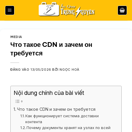
Bỏ
qua
nội
dung
MEDIA
Что такое CDN и зачем он
требуется
ĐĂNG VÀO
13/05/2026
BỞI
NGỌC HOÀ
Nội dung chính của bài viết
Что такое CDN и зачем он требуется
Как функционирует система доставки
контента
Почему документы хранят на узлах по всей