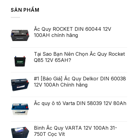
al
có
Pulluri
zecelea
bình
Majoritatea
SẢN PHẨM
Lei
luận
Serviceman,
ở
arata
cu
Pe
pentru
toate
termen
ca
acestea
scurt,
exista
deschis
Ắc Quy ROCKET DIN 60044 12V
variabilitatea
Ob?
un
poate
ine?
100AH chính hãng
poten?
fi
i
ial
uria?
Generare
a,
Eminent
po?
i
Tại Sao Bạn Nên Chọn Ắc Quy Rocket
ca?
Q85 12V 65AH?
tiga
mult
mai
mult
Chirurgie
#1 [Báo Giá] Ắc Quy Delkor DIN 60038
mult
12V 100Ah Chính hãng
mai
pu?
in
Ắc quy ô tô Varta DIN 58039 12V 80Ah
Bình Ắc Quy VARTA 12V 100Ah 31-
750T Cọc Vít