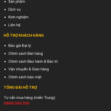
Sản phẩm
Dịch vụ
Kinh nghiệm
Liên hệ
HỖ TRỢ KHÁCH HÀNG
Báo giá Đại lý
Chính sách Bán hàng
Chính sách Bảo hành & Bảo trì
Vận chuyển & Giao hàng
Chính sách bảo mật
TỔNG ĐÀI HỖ TRỢ
Tư vấn mua hàng (miền Trung):
0868 300 200