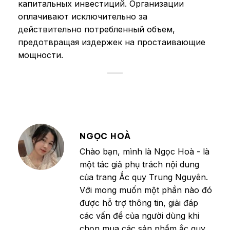
капитальных инвестиций. Организации
оплачивают исключительно за
действительно потребленный объем,
предотвращая издержек на простаивающие
мощности.
NGỌC HOÀ
Chào bạn, mình là Ngọc Hoà - là
một tác giả phụ trách nội dung
của trang Ắc quy Trung Nguyên.
Với mong muốn một phần nào đó
được hỗ trợ thông tin, giải đáp
các vấn đề của người dùng khi
chọn mua các sản phẩm ắc quy