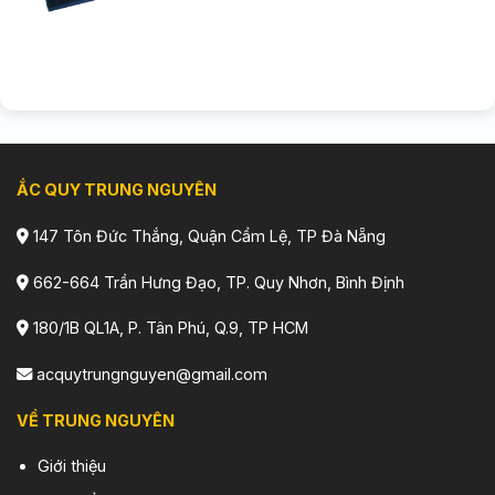
ẮC QUY TRUNG NGUYÊN
147 Tôn Đức Thắng, Quận Cẩm Lệ, TP Đà Nẵng
662-664 Trần Hưng Đạo, TP. Quy Nhơn, Bình Định
180/1B QL1A, P. Tân Phú, Q.9, TP HCM
acquytrungnguyen@gmail.com
VỀ TRUNG NGUYÊN
Giới thiệu