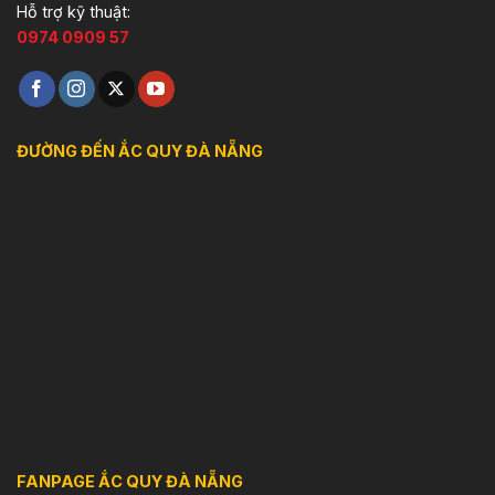
Hỗ trợ kỹ thuật:
0974 0909 57
ĐƯỜNG ĐẾN ẮC QUY ĐÀ NẴNG
FANPAGE ẮC QUY ĐÀ NẴNG