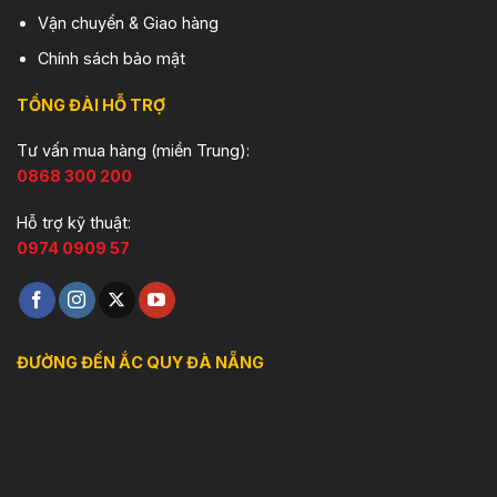
Vận chuyển & Giao hàng
Chính sách bảo mật
TỔNG ĐÀI HỖ TRỢ
Tư vấn mua hàng (miền Trung):
0868 300 200
Hỗ trợ kỹ thuật:
0974 0909 57
ĐƯỜNG ĐẾN ẮC QUY ĐÀ NẴNG