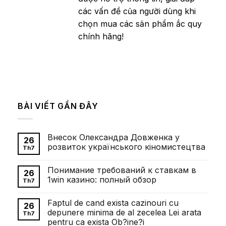
các vấn đề của người dùng khi
chọn mua các sản phẩm ắc quy
chính hãng!
BÀI VIẾT GẦN ĐÂY
Внесок Олександра Довженка у
26
розвиток українського кіномистецтва
Th7
Không
có
Понимание требований к ставкам в
bình
26
luận
1win казино: полный обзор
Th7
ở
Внесок
Không
Олександра
có
Faptul de cand exista cazinouri cu
Довженка
bình
26
у
luận
depunere minima de al zecelea Lei arata
Th7
розвиток
ở
pentru ca exista Ob?ine?i
українського
Понимание