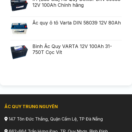
mult
12V 100Ah Chính hãng
mai
pu?
in
Ắc quy ô tô Varta DIN 58039 12V 80Ah
Bình Ắc Quy VARTA 12V 100Ah 31-
750T Cọc Vít
ẮC QUY TRUNG NGUYÊN
147 Tôn Đức Thắng, Quận Cẩm Lệ, TP Đà Nẵng
662-664 Trần Hưng Đạo, TP. Quy Nhơn, Bình Định