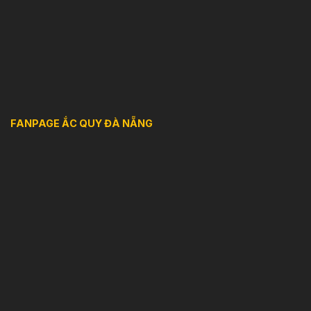
FANPAGE ẮC QUY ĐÀ NẴNG