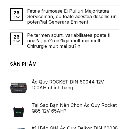
кіномистецтва
требований
Không
к
có
ставкам
Fetele frumoase Ei Pulluri Majoritatea
bình
26
в
luận
Serviceman, cu toate acestea deschis un
1win
Th7
ở
казино:
poten?ial Generare Eminent
Faptul
полный
de
обзор
Không
cand
có
exista
Pe termen scurt, variabilitatea poate fi
bình
26
cazinouri
luận
uria?a, po?i ca?tiga mult mai mult
cu
Th7
ở
depunere
Chirurgie mult mai pu?in
Fetele
minima
frumoase
de
Không
Ei
al
có
Pulluri
zecelea
bình
Majoritatea
SẢN PHẨM
Lei
luận
Serviceman,
ở
arata
cu
Pe
pentru
toate
termen
ca
acestea
scurt,
exista
deschis
Ắc Quy ROCKET DIN 60044 12V
variabilitatea
Ob?
un
poate
ine?
100AH chính hãng
poten?
fi
i
ial
uria?
Generare
a,
Eminent
po?
i
Tại Sao Bạn Nên Chọn Ắc Quy Rocket
ca?
Q85 12V 65AH?
tiga
mult
mai
mult
Chirurgie
#1 [Báo Giá] Ắc Quy Delkor DIN 60038