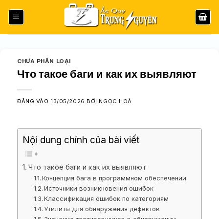
Bỏ
qua
nội
dung
CHƯA PHÂN LOẠI
Что такое баги и как их выявляют
ĐĂNG VÀO
13/05/2026
BỞI
NGỌC HOÀ
Nội dung chính của bài viết
Что такое баги и как их выявляют
Концепция бага в программном обеспечении
Источники возникновения ошибок
Классификация ошибок по категориям
Утилиты для обнаружения дефектов
Значение тестировщиков в обнаружении