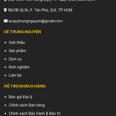
180/1B QL1A, P. Tân Phú, Q.9, TP HCM
acquytrungnguyen@gmail.com
VỀ TRUNG NGUYÊN
Giới thiệu
Sản phẩm
Dịch vụ
Kinh nghiệm
Liên hệ
HỖ TRỢ KHÁCH HÀNG
Báo giá Đại lý
Chính sách Bán hàng
Chính sách Bảo hành & Bảo trì