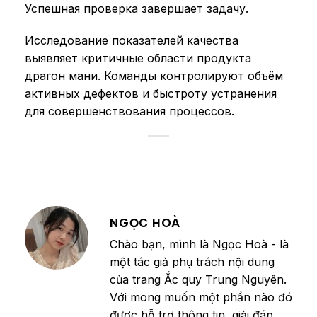
Успешная проверка завершает задачу.
Исследование показателей качества
выявляет критичные области продукта
драгон мани. Команды контролируют объём
активных дефектов и быстроту устранения
для совершенствования процессов.
NGỌC HOÀ
Chào bạn, mình là Ngọc Hoà - là
một tác giả phụ trách nội dung
của trang Ắc quy Trung Nguyên.
Với mong muốn một phần nào đó
được hỗ trợ thông tin, giải đáp