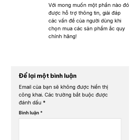
Với mong muốn một phần nào đó
được hỗ trợ thông tin, giải đáp
các vấn đề của người dùng khi
chọn mua các sản phẩm ắc quy
chính hãng!
Để lại một bình luận
Email của bạn sẽ không được hiển thị
công khai.
Các trường bắt buộc được
đánh dấu
*
Bình luận
*