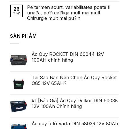
обзор
Không
cand
có
exista
Pe termen scurt, variabilitatea poate fi
bình
26
cazinouri
luận
uria?a, po?i ca?tiga mult mai mult
cu
Th7
ở
depunere
Chirurgie mult mai pu?in
Fetele
minima
frumoase
de
Không
Ei
al
có
Pulluri
zecelea
bình
Majoritatea
SẢN PHẨM
Lei
luận
Serviceman,
ở
arata
cu
Pe
pentru
toate
termen
ca
acestea
scurt,
exista
deschis
Ắc Quy ROCKET DIN 60044 12V
variabilitatea
Ob?
un
poate
ine?
100AH chính hãng
poten?
fi
i
ial
uria?
Generare
a,
Eminent
po?
i
Tại Sao Bạn Nên Chọn Ắc Quy Rocket
ca?
Q85 12V 65AH?
tiga
mult
mai
mult
Chirurgie
#1 [Báo Giá] Ắc Quy Delkor DIN 60038
mult
12V 100Ah Chính hãng
mai
pu?
in
Ắc quy ô tô Varta DIN 58039 12V 80Ah