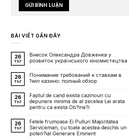
BÀI VIẾT GẦN ĐÂY
Внесок Олександра Довженка у
26
розвиток українського кіномистецтва
Th7
Không
có
Понимание требований к ставкам в
bình
26
luận
1win казино: полный обзор
Th7
ở
Внесок
Không
Олександра
có
Faptul de cand exista cazinouri cu
Довженка
bình
26
у
luận
depunere minima de al zecelea Lei arata
Th7
розвиток
ở
pentru ca exista Ob?ine?i
українського
Понимание
кіномистецтва
требований
Không
к
có
ставкам
Fetele frumoase Ei Pulluri Majoritatea
bình
26
в
luận
Serviceman, cu toate acestea deschis un
1win
Th7
ở
казино:
poten?ial Generare Eminent
Faptul
полный
de