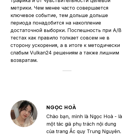
трафика и от чувствительности целевой
метрики. Чем менее часто совершается
ключевое событие, тем дольше дольше
периода понадобится на накопление
достаточной выборки. Поспешность при A/B
тестах как правило толкает совсем не в
сторону ускорения, а в итоге к методически
слабым Vulkan24 решениям а также лишним
возвратам.
NGỌC HOÀ
Chào bạn, mình là Ngọc Hoà - là
một tác giả phụ trách nội dung
của trang Ắc quy Trung Nguyên.