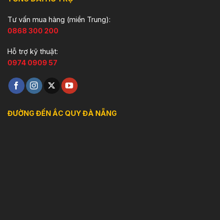
Tư vấn mua hàng (miền Trung):
0868 300 200
Hỗ trợ kỹ thuật:
0974 0909 57
ĐƯỜNG ĐẾN ẮC QUY ĐÀ NẴNG