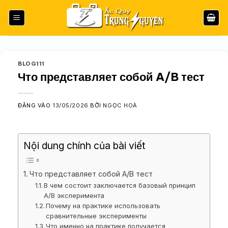
Bỏ
qua
nội
dung
BLOG111
Что представляет собой A/B тест
ĐĂNG VÀO
13/05/2026
BỞI
NGỌC HOÀ
Nội dung chính của bài viết
Что представляет собой A/B тест
В чем состоит заключается базовый принцип
A/B эксперимента
Почему на практике использовать
сравнительные эксперименты
Что именно на практике получается