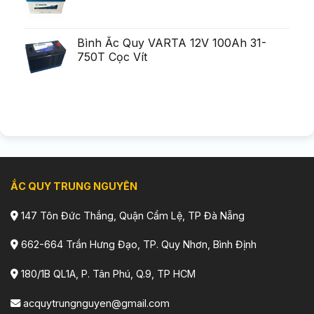
Bình Ắc Quy VARTA 12V 100Ah 31-
750T Cọc Vít
ẮC QUY TRUNG NGUYÊN
147 Tôn Đức Thắng, Quận Cẩm Lệ, TP Đà Nẵng
662-664 Trần Hưng Đạo, TP. Quy Nhơn, Bình Định
180/1B QL1A, P. Tân Phú, Q.9, TP HCM
acquytrungnguyen@gmail.com