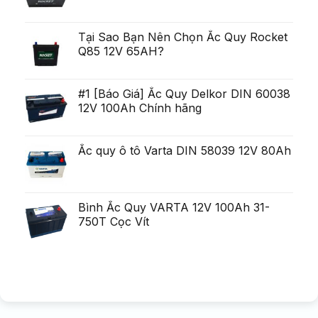
ial
uria?
Generare
a,
Eminent
po?
i
Tại Sao Bạn Nên Chọn Ắc Quy Rocket
ca?
Q85 12V 65AH?
tiga
mult
mai
mult
Chirurgie
#1 [Báo Giá] Ắc Quy Delkor DIN 60038
mult
12V 100Ah Chính hãng
mai
pu?
in
Ắc quy ô tô Varta DIN 58039 12V 80Ah
Bình Ắc Quy VARTA 12V 100Ah 31-
750T Cọc Vít