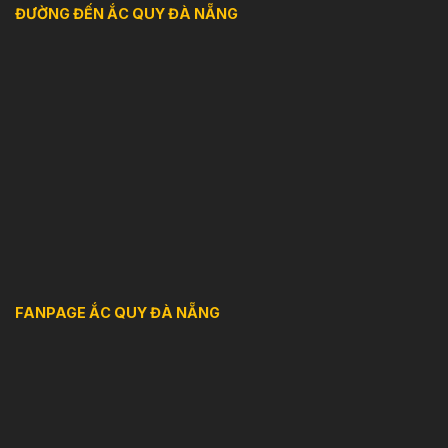
ĐƯỜNG ĐẾN ẮC QUY ĐÀ NẴNG
FANPAGE ẮC QUY ĐÀ NẴNG