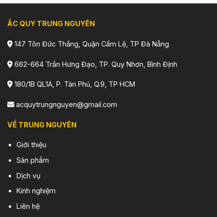
ẮC QUY TRUNG NGUYÊN
147 Tôn Đức Thắng, Quận Cẩm Lệ, TP Đà Nẵng
662-664 Trần Hưng Đạo, TP. Quy Nhơn, Bình Định
180/1B QL1A, P. Tân Phú, Q.9, TP HCM
acquytrungnguyen@gmail.com
VỀ TRUNG NGUYÊN
Giới thiệu
Sản phẩm
Dịch vụ
Kinh nghiệm
Liên hệ