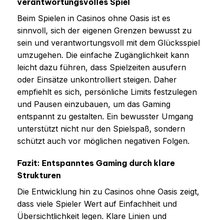
verantwortungsvolles Spiel
Beim Spielen in Casinos ohne Oasis ist es
sinnvoll, sich der eigenen Grenzen bewusst zu
sein und verantwortungsvoll mit dem Glücksspiel
umzugehen. Die einfache Zugänglichkeit kann
leicht dazu führen, dass Spielzeiten ausufern
oder Einsätze unkontrolliert steigen. Daher
empfiehlt es sich, persönliche Limits festzulegen
und Pausen einzubauen, um das Gaming
entspannt zu gestalten. Ein bewusster Umgang
unterstützt nicht nur den Spielspaß, sondern
schützt auch vor möglichen negativen Folgen.
Fazit: Entspanntes Gaming durch klare
Strukturen
Die Entwicklung hin zu Casinos ohne Oasis zeigt,
dass viele Spieler Wert auf Einfachheit und
Übersichtlichkeit legen. Klare Linien und