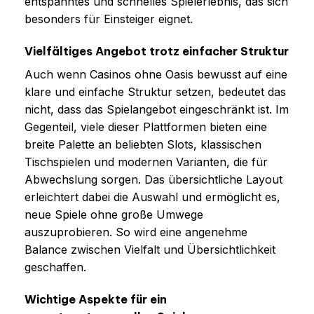
entspanntes und schnelles Spielerlebnis, das sich
besonders für Einsteiger eignet.
Vielfältiges Angebot trotz einfacher Struktur
Auch wenn Casinos ohne Oasis bewusst auf eine
klare und einfache Struktur setzen, bedeutet das
nicht, dass das Spielangebot eingeschränkt ist. Im
Gegenteil, viele dieser Plattformen bieten eine
breite Palette an beliebten Slots, klassischen
Tischspielen und modernen Varianten, die für
Abwechslung sorgen. Das übersichtliche Layout
erleichtert dabei die Auswahl und ermöglicht es,
neue Spiele ohne große Umwege
auszuprobieren. So wird eine angenehme
Balance zwischen Vielfalt und Übersichtlichkeit
geschaffen.
Wichtige Aspekte für ein