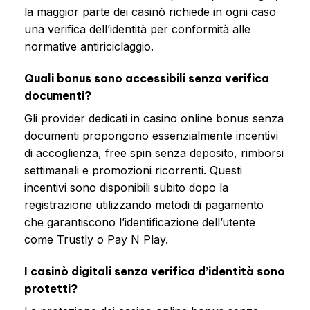
la maggior parte dei casinò richiede in ogni caso
una verifica dell’identità per conformità alle
normative antiriciclaggio.
Quali bonus sono accessibili senza verifica
documenti?
Gli provider dedicati in casino online bonus senza
documenti propongono essenzialmente incentivi
di accoglienza, free spin senza deposito, rimborsi
settimanali e promozioni ricorrenti. Questi
incentivi sono disponibili subito dopo la
registrazione utilizzando metodi di pagamento
che garantiscono l’identificazione dell’utente
come Trustly o Pay N Play.
I casinò digitali senza verifica d’identità sono
protetti?