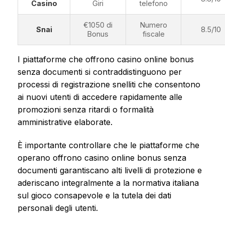
Casino
Giri
telefono
€1050 di
Numero
Snai
8.5/10
Bonus
fiscale
I piattaforme che offrono casino online bonus
senza documenti si contraddistinguono per
processi di registrazione snelliti che consentono
ai nuovi utenti di accedere rapidamente alle
promozioni senza ritardi o formalità
amministrative elaborate.
È importante controllare che le piattaforme che
operano offrono casino online bonus senza
documenti garantiscano alti livelli di protezione e
aderiscano integralmente a la normativa italiana
sul gioco consapevole e la tutela dei dati
personali degli utenti.