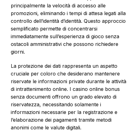
principalmente la velocità di accesso alle
promozioni, eliminando i tempi di attesa legati alla
controllo dell’identità d’identità. Questo approccio
semplificato permette di concentrarsi
immediatamente sull’esperienza di gioco senza
ostacoli amministrativi che possono richiedere
giorni.
La protezione dei dati rappresenta un aspetto
cruciale per coloro che desiderano mantenere
riservate le informazioni private durante le attività
di intrattenimento online. I casino online bonus
senza documenti offrono un grado elevato di
riservatezza, necessitando solamente i
informazioni necessarie per la registrazione e
l’elaborazione dei pagamenti tramite metodi
anonimi come le valute digitali.