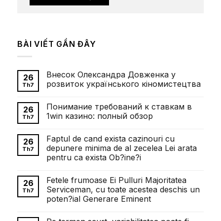
BÀI VIẾT GẦN ĐÂY
Внесок Олександра Довженка у
26
розвиток українського кіномистецтва
Th7
Không
có
Понимание требований к ставкам в
bình
26
luận
1win казино: полный обзор
Th7
ở
Внесок
Không
Олександра
có
Faptul de cand exista cazinouri cu
Довженка
bình
26
у
luận
depunere minima de al zecelea Lei arata
Th7
розвиток
ở
pentru ca exista Ob?ine?i
українського
Понимание
кіномистецтва
требований
Không
к
có
ставкам
Fetele frumoase Ei Pulluri Majoritatea
bình
26
в
luận
Serviceman, cu toate acestea deschis un
1win
Th7
ở
казино:
poten?ial Generare Eminent
Faptul
полный
de
обзор
Không
cand
có
exista