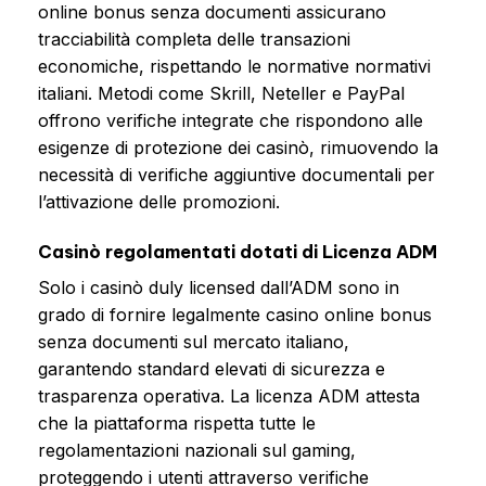
online bonus senza documenti assicurano
tracciabilità completa delle transazioni
economiche, rispettando le normative normativi
italiani. Metodi come Skrill, Neteller e PayPal
offrono verifiche integrate che rispondono alle
esigenze di protezione dei casinò, rimuovendo la
necessità di verifiche aggiuntive documentali per
l’attivazione delle promozioni.
Casinò regolamentati dotati di Licenza ADM
Solo i casinò duly licensed dall’ADM sono in
grado di fornire legalmente casino online bonus
senza documenti sul mercato italiano,
garantendo standard elevati di sicurezza e
trasparenza operativa. La licenza ADM attesta
che la piattaforma rispetta tutte le
regolamentazioni nazionali sul gaming,
proteggendo i utenti attraverso verifiche