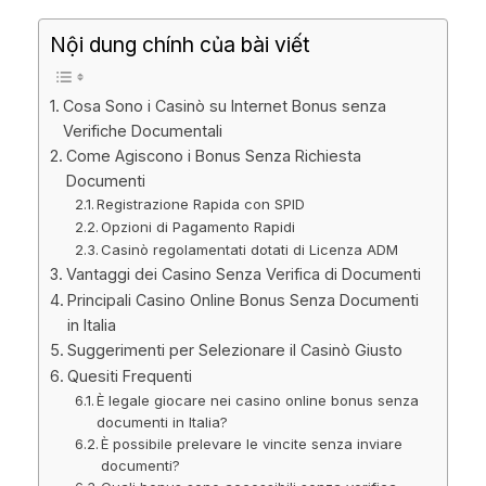
Nội dung chính của bài viết
Cosa Sono i Casinò su Internet Bonus senza
Verifiche Documentali
Come Agiscono i Bonus Senza Richiesta
Documenti
Registrazione Rapida con SPID
Opzioni di Pagamento Rapidi
Casinò regolamentati dotati di Licenza ADM
Vantaggi dei Casino Senza Verifica di Documenti
Principali Casino Online Bonus Senza Documenti
in Italia
Suggerimenti per Selezionare il Casinò Giusto
Quesiti Frequenti
È legale giocare nei casino online bonus senza
documenti in Italia?
È possibile prelevare le vincite senza inviare
documenti?