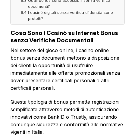
Quali bonus sono accessibili senza verifica
documenti?
I casinò digitali senza verifica d’identità sono
protetti?
Cosa Sono i Casinò su Internet Bonus
senza Verifiche Documentali
Nel settore del gioco online, i casino online
bonus senza documenti mettono a disposizione
dei clienti la opportunità di usufruire
immediatamente alle offerte promozionali senza
dover presentare certificati personali o altri
certificati personali.
Questa tipologia di bonus permette registrazioni
semplificate attraverso metodi di autenticazione
innovativi come BankID o Trustly, assicurando
comunque sicurezza e conformità alle normative
vigenti in Italia.