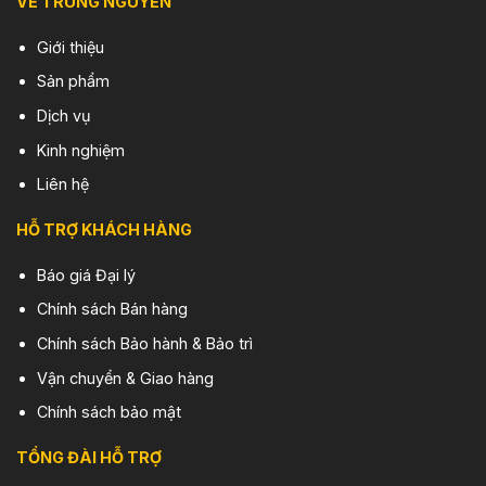
VỀ TRUNG NGUYÊN
Giới thiệu
Sản phẩm
Dịch vụ
Kinh nghiệm
Liên hệ
HỖ TRỢ KHÁCH HÀNG
Báo giá Đại lý
Chính sách Bán hàng
Chính sách Bảo hành & Bảo trì
Vận chuyển & Giao hàng
Chính sách bảo mật
TỔNG ĐÀI HỖ TRỢ