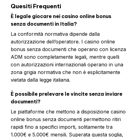
Quesiti Frequenti
È legale giocare nei casino online bonus
senza documenti in Italia?
La conformità normativa dipende dalla
autorizzazione dell’operatore. I casino online
bonus senza documenti che operano con licenza
ADM sono completamente legali, mentre quelli
con autorizzazioni internazionali operano in una
zona grigia normativa che non è esplicitamente
vietata dalla legge italiana.
È possibile prelevare le vincite senza inviare
documenti?
Le piattaforme che mettono a disposizione casino
online bonus senza documenti permettono ritiri
rapidi fino a specifici importi, solitamente tra
1.000€ e 5.000€ mensili. Superata questa soglia,