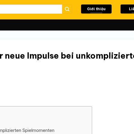
Giới thiệu
Li
r neue Impulse bei unkomplizier
omplizierten Spielmomenten