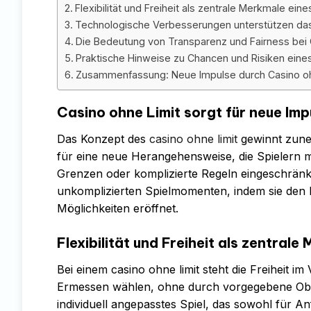
Flexibilität und Freiheit als zentrale Merkmale ein
Technologische Verbesserungen unterstützen das
Die Bedeutung von Transparenz und Fairness bei 
Praktische Hinweise zu Chancen und Risiken eines
Zusammenfassung: Neue Impulse durch Casino ohn
Casino ohne Limit sorgt für neue Im
Das Konzept des
casino ohne limit
gewinnt zuneh
für eine neue Herangehensweise, die Spielern meh
Grenzen oder komplizierte Regeln eingeschränkt
unkomplizierten Spielmomenten, indem sie den F
Möglichkeiten eröffnet.
Flexibilität und Freiheit als zentral
Bei einem casino ohne limit steht die Freiheit 
Ermessen wählen, ohne durch vorgegebene Obergr
individuell angepasstes Spiel, das sowohl für A