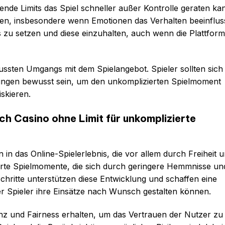
ende Limits das Spiel schneller außer Kontrolle geraten ka
gen, insbesondere wenn Emotionen das Verhalten beeinflus
ts zu setzen und diese einzuhalten, auch wenn die Plattform
ussten Umgangs mit dem Spielangebot. Spieler sollten sich
ungen bewusst sein, um den unkomplizierten Spielmoment
skieren.
h Casino ohne Limit für unkomplizierte
 in das Online-Spielerlebnis, die vor allem durch Freiheit 
izierte Spielmomente, die sich durch geringere Hemmnisse u
schritte unterstützen diese Entwicklung und schaffen eine
 Spieler ihre Einsätze nach Wunsch gestalten können.
enz und Fairness erhalten, um das Vertrauen der Nutzer zu