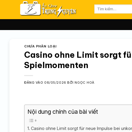
Bỏ
Tìm
qua
kiếm:
nội
dung
CHƯA PHÂN LOẠI
Casino ohne Limit sorgt fü
Spielmomenten
ĐĂNG VÀO
08/05/2026
BỞI
NGỌC HOÀ
Nội dung chính của bài viết
Casino ohne Limit sorgt für neue Impulse bei unk