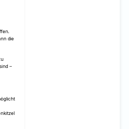
ffen.
ann die
zu
sind –
öglicht
nkitzel