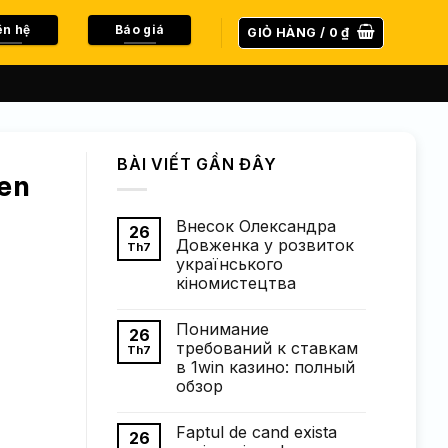
ên hệ
Báo giá
GIỎ HÀNG /
0
₫
BÀI VIẾT GẦN ĐÂY
ten
Внесок Олександра
26
Довженка у розвиток
Th7
українського
кіномистецтва
Không
có
Понимание
bình
26
luận
требований к ставкам
Th7
ở
в 1win казино: полный
Внесок
Олександра
обзор
Довженка
у
Không
розвиток
có
Faptul de cand exista
українського
bình
26
кіномистецтва
luận