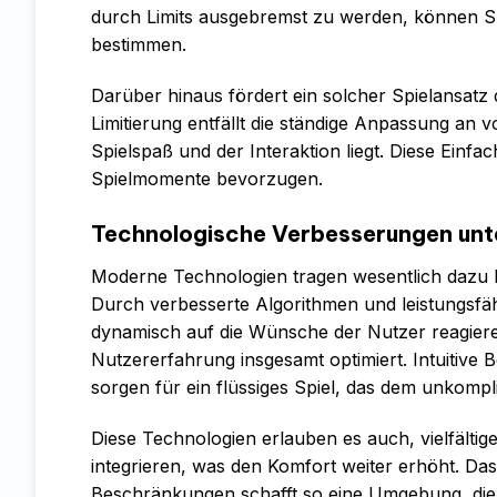
durch Limits ausgebremst zu werden, können Spie
bestimmen.
Darüber hinaus fördert ein solcher Spielansatz 
Limitierung entfällt die ständige Anpassung a
Spielspaß und der Interaktion liegt. Diese Einfachh
Spielmomente bevorzugen.
Technologische Verbesserungen unte
Moderne Technologien tragen wesentlich dazu b
Durch verbesserte Algorithmen und leistungsfäh
dynamisch auf die Wünsche der Nutzer reagiere
Nutzererfahrung insgesamt optimiert. Intuitive 
sorgen für ein flüssiges Spiel, das dem unkompl
Diese Technologien erlauben es auch, vielfälti
integrieren, was den Komfort weiter erhöht. D
Beschränkungen schafft so eine Umgebung, die n