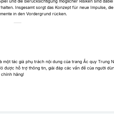
iel und die Berücksichtigung möglicher Risiken sind dabei
rhalten. Insgesamt sorgt das Konzept für neue Impulse, die
omente in den Vordergrund rücken.
à một tác giả phụ trách nội dung của trang Ắc quy Trung 
được hỗ trợ thông tin, giải đáp các vấn đề của người dùn
 chính hãng!