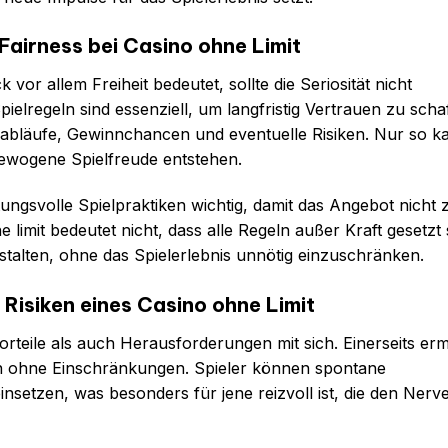
airness bei Casino ohne Limit
vor allem Freiheit bedeutet, sollte die Seriosität nicht
elregeln sind essenziell, um langfristig Vertrauen zu scha
labläufe, Gewinnchancen und eventuelle Risiken. Nur so k
gewogene Spielfreude entstehen.
gsvolle Spielpraktiken wichtig, damit das Angebot nicht 
 limit bedeutet nicht, dass alle Regeln außer Kraft gesetzt 
stalten, ohne das Spielerlebnis unnötig einzuschränken.
Risiken eines Casino ohne Limit
rteile als auch Herausforderungen mit sich. Einerseits erm
ien ohne Einschränkungen. Spieler können spontane
insetzen, was besonders für jene reizvoll ist, die den Nerve