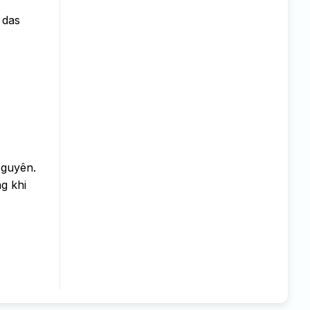
 das
Nguyên.
g khi