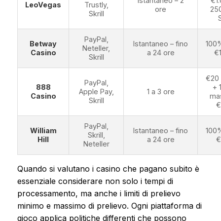
Istantaneo – 2
€1
LeoVegas
Trustly,
ore
25
Skrill
PayPal,
Betway
Istantaneo – fino
100%
Neteller,
Casino
a 24 ore
€
Skrill
€20 
PayPal,
888
+ 
Apple Pay,
1 a 3 ore
Casino
ma
Skrill
€
PayPal,
William
Istantaneo – fino
100%
Skrill,
Hill
a 24 ore
€
Neteller
Quando si valutano i casino che pagano subito è
essenziale considerare non solo i tempi di
processamento, ma anche i limiti di prelievo
minimo e massimo di prelievo. Ogni piattaforma di
gioco applica politiche differenti che possono