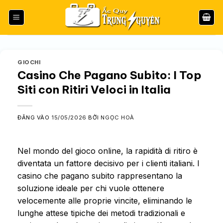
Bỏ
qua
nội
dung
GIOCHI
Casino Che Pagano Subito: I Top
Siti con Ritiri Veloci in Italia
ĐĂNG VÀO
15/05/2026
BỞI
NGỌC HOÀ
Nel mondo del gioco online, la rapidità di ritiro è
diventata un fattore decisivo per i clienti italiani. I
casino che pagano subito rappresentano la
soluzione ideale per chi vuole ottenere
velocemente alle proprie vincite, eliminando le
lunghe attese tipiche dei metodi tradizionali e