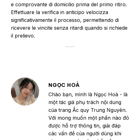
e comprovante di domicilio prima del primo ritiro.
Effettuare la verifica in anticipo velocizza
significativamente il processo, permettendo di
ricevere le vincite senza ritardi quando si richiede
il prelievo.
NGỌC HOÀ
Chào bạn, mình là Ngọc Hoà - là
một tác giả phụ trách nội dung
của trang Ắc quy Trung Nguyên.
Với mong muốn một phần nào đó
được hỗ trợ thông tin, giải đáp
các vấn đề của người dùng khi