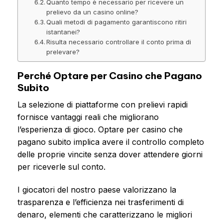
Quanto tempo è necessario per ricevere un
prelievo da un casino online?
Quali metodi di pagamento garantiscono ritiri
istantanei?
Risulta necessario controllare il conto prima di
prelevare?
Perché Optare per Casino che Pagano
Subito
La selezione di piattaforme con prelievi rapidi
fornisce vantaggi reali che migliorano
l’esperienza di gioco. Optare per casino che
pagano subito implica avere il controllo completo
delle proprie vincite senza dover attendere giorni
per riceverle sul conto.
I giocatori del nostro paese valorizzano la
trasparenza e l’efficienza nei trasferimenti di
denaro, elementi che caratterizzano le migliori