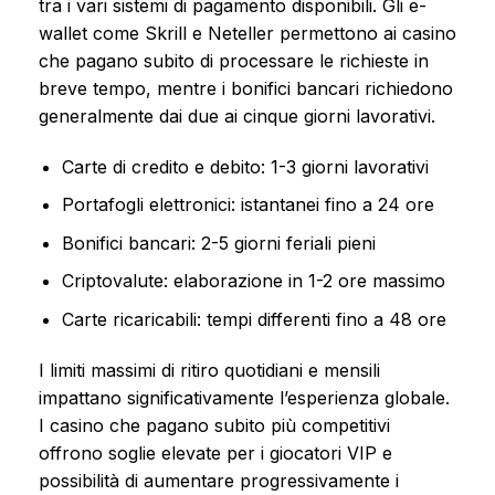
tra i vari sistemi di pagamento disponibili. Gli e-
wallet come Skrill e Neteller permettono ai casino
che pagano subito di processare le richieste in
breve tempo, mentre i bonifici bancari richiedono
generalmente dai due ai cinque giorni lavorativi.
Carte di credito e debito: 1-3 giorni lavorativi
Portafogli elettronici: istantanei fino a 24 ore
Bonifici bancari: 2-5 giorni feriali pieni
Criptovalute: elaborazione in 1-2 ore massimo
Carte ricaricabili: tempi differenti fino a 48 ore
I limiti massimi di ritiro quotidiani e mensili
impattano significativamente l’esperienza globale.
I casino che pagano subito più competitivi
offrono soglie elevate per i giocatori VIP e
possibilità di aumentare progressivamente i