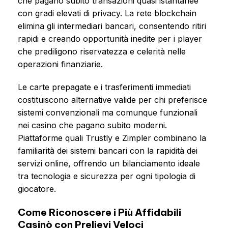
che pagano subito transazioni quasi istantanee
con gradi elevati di privacy. La rete blockchain
elimina gli intermediari bancari, consentendo ritiri
rapidi e creando opportunità inedite per i player
che prediligono riservatezza e celerità nelle
operazioni finanziarie.
Le carte prepagate e i trasferimenti immediati
costituiscono alternative valide per chi preferisce
sistemi convenzionali ma comunque funzionali
nei casino che pagano subito moderni.
Piattaforme quali Trustly e Zimpler combinano la
familiarità dei sistemi bancari con la rapidità dei
servizi online, offrendo un bilanciamento ideale
tra tecnologia e sicurezza per ogni tipologia di
giocatore.
Come Riconoscere i Più Affidabili
Casinò con Prelievi Veloci