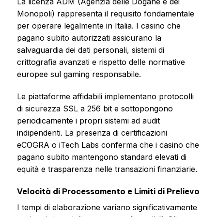
La licenza ADM (Agenzia delle Dogane e dei
Monopoli) rappresenta il requisito fondamentale
per operare legalmente in Italia. I casino che
pagano subito autorizzati assicurano la
salvaguardia dei dati personali, sistemi di
crittografia avanzati e rispetto delle normative
europee sul gaming responsabile.
Le piattaforme affidabili implementano protocolli
di sicurezza SSL a 256 bit e sottopongono
periodicamente i propri sistemi ad audit
indipendenti. La presenza di certificazioni
eCOGRA o iTech Labs conferma che i casino che
pagano subito mantengono standard elevati di
equità e trasparenza nelle transazioni finanziarie.
Velocità di Processamento e Limiti di Prelievo
I tempi di elaborazione variano significativamente