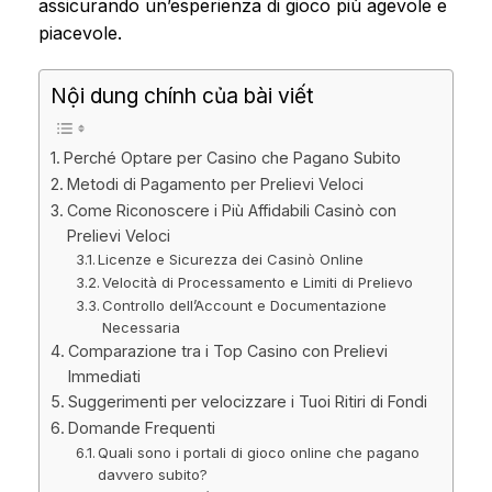
assicurando un’esperienza di gioco più agevole e
piacevole.
Nội dung chính của bài viết
Perché Optare per Casino che Pagano Subito
Metodi di Pagamento per Prelievi Veloci
Come Riconoscere i Più Affidabili Casinò con
Prelievi Veloci
Licenze e Sicurezza dei Casinò Online
Velocità di Processamento e Limiti di Prelievo
Controllo dell’Account e Documentazione
Necessaria
Comparazione tra i Top Casino con Prelievi
Immediati
Suggerimenti per velocizzare i Tuoi Ritiri di Fondi
Domande Frequenti
Quali sono i portali di gioco online che pagano
davvero subito?