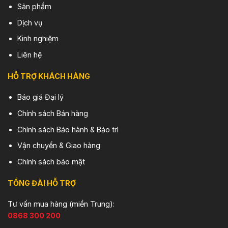
Sản phẩm
Dịch vụ
Kinh nghiệm
Liên hệ
HỖ TRỢ KHÁCH HÀNG
Báo giá Đại lý
Chính sách Bán hàng
Chính sách Bảo hành & Bảo trì
Vận chuyển & Giao hàng
Chính sách bảo mật
TỔNG ĐÀI HỖ TRỢ
Tư vấn mua hàng (miền Trung):
0868 300 200