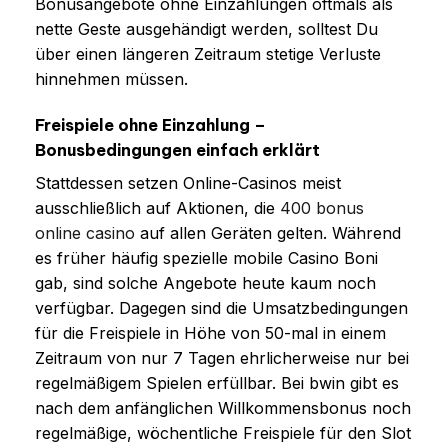
Bonusangebote ohne Einzahlungen oftmals als
nette Geste ausgehändigt werden, solltest Du
über einen längeren Zeitraum stetige Verluste
hinnehmen müssen.
Freispiele ohne Einzahlung –
Bonusbedingungen einfach erklärt
Stattdessen setzen Online-Casinos meist
ausschließlich auf Aktionen, die
400 bonus
online casino
auf allen Geräten gelten. Während
es früher häufig spezielle mobile Casino Boni
gab, sind solche Angebote heute kaum noch
verfügbar. Dagegen sind die Umsatzbedingungen
für die Freispiele in Höhe von 50-mal in einem
Zeitraum von nur 7 Tagen ehrlicherweise nur bei
regelmäßigem Spielen erfüllbar. Bei bwin gibt es
nach dem anfänglichen Willkommensbonus noch
regelmäßige, wöchentliche Freispiele für den Slot