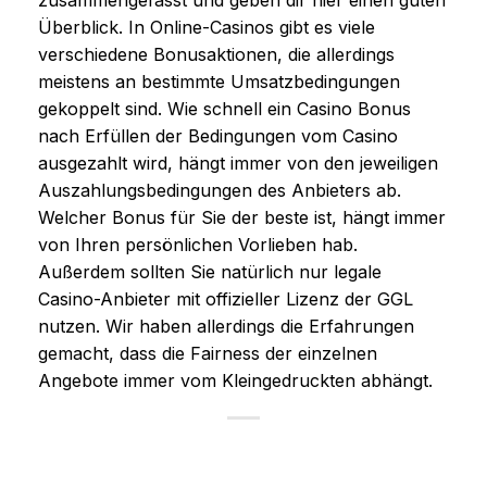
Überblick. In Online-Casinos gibt es viele
verschiedene Bonusaktionen, die allerdings
meistens an bestimmte Umsatzbedingungen
gekoppelt sind. Wie schnell ein Casino Bonus
nach Erfüllen der Bedingungen vom Casino
ausgezahlt wird, hängt immer von den jeweiligen
Auszahlungsbedingungen des Anbieters ab.
Welcher Bonus für Sie der beste ist, hängt immer
von Ihren persönlichen Vorlieben hab.
Außerdem sollten Sie natürlich nur legale
Casino-Anbieter mit offizieller Lizenz der GGL
nutzen. Wir haben allerdings die Erfahrungen
gemacht, dass die Fairness der einzelnen
Angebote immer vom Kleingedruckten abhängt.