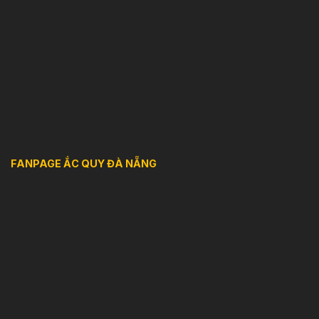
FANPAGE ẮC QUY ĐÀ NẴNG