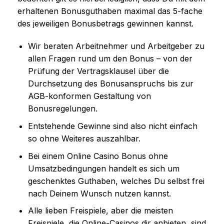
erhaltenen Bonusguthaben maximal das 5-fache
des jeweiligen Bonusbetrags gewinnen kannst.
Wir beraten Arbeitnehmer und Arbeitgeber zu
allen Fragen rund um den Bonus – von der
Prüfung der Vertragsklausel über die
Durchsetzung des Bonusanspruchs bis zur
AGB-konformen Gestaltung von
Bonusregelungen.
Entstehende Gewinne sind also nicht einfach
so ohne Weiteres auszahlbar.
Bei einem Online Casino Bonus ohne
Umsatzbedingungen handelt es sich um
geschenktes Guthaben, welches Du selbst frei
nach Deinem Wunsch nutzen kannst.
Alle lieben Freispiele, aber die meisten
Freispiele, die Online-Casinos dir anbieten, sind