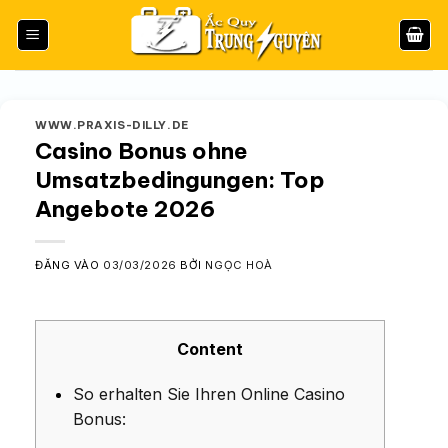
Bỏ
qua
nội
dung
WWW.PRAXIS-DILLY.DE
Casino Bonus ohne
Umsatzbedingungen: Top
Angebote 2026
ĐĂNG VÀO
03/03/2026
BỞI
NGỌC HOÀ
Content
So erhalten Sie Ihren Online Casino
Bonus: