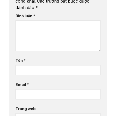
công khai.
Các trường bắt buộc được
đánh dấu
*
Bình luận
*
Tên
*
Email
*
Trang web