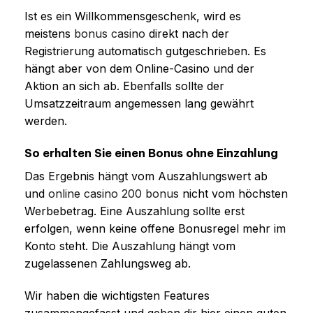
Ist es ein Willkommensgeschenk, wird es
meistens
bonus casino
direkt nach der
Registrierung automatisch gutgeschrieben. Es
hängt aber von dem Online-Casino und der
Aktion an sich ab. Ebenfalls sollte der
Umsatzzeitraum angemessen lang gewährt
werden.
So erhalten Sie einen Bonus ohne Einzahlung
Das Ergebnis hängt vom Auszahlungswert ab
und
online casino 200 bonus
nicht vom höchsten
Werbebetrag. Eine Auszahlung sollte erst
erfolgen, wenn keine offene Bonusregel mehr im
Konto steht. Die Auszahlung hängt vom
zugelassenen Zahlungsweg ab.
Wir haben die wichtigsten Features
zusammengefasst und geben dir hier einen guten