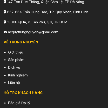
147 Tôn Đức Thắng, Quận Cẩm Lệ, TP Đà Nẵng
662-664 Trần Hưng Đạo, TP. Quy Nhơn, Bình Định
180/1B QL1A, P. Tân Phú, Q.9, TP HCM
acquytrungnguyen@gmail.com
VỀ TRUNG NGUYÊN
Giới thiệu
Sản phẩm
Dịch vụ
Kinh nghiệm
Liên hệ
HỖ TRỢ KHÁCH HÀNG
Báo giá Đại lý