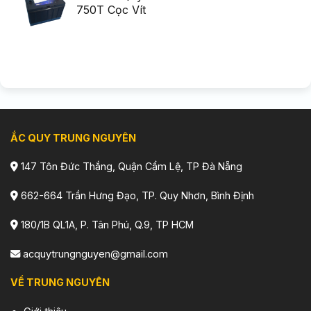
750T Cọc Vít
ẮC QUY TRUNG NGUYÊN
147 Tôn Đức Thắng, Quận Cẩm Lệ, TP Đà Nẵng
662-664 Trần Hưng Đạo, TP. Quy Nhơn, Bình Định
180/1B QL1A, P. Tân Phú, Q.9, TP HCM
acquytrungnguyen@gmail.com
VỀ TRUNG NGUYÊN