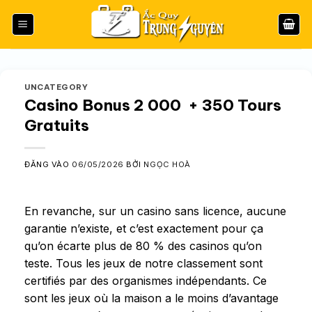
Bỏ
qua
nội
dung
UNCATEGORY
Casino Bonus 2 000 + 350 Tours
Gratuits
ĐĂNG VÀO
06/05/2026
BỞI
NGỌC HOÀ
En revanche, sur un casino sans licence, aucune
garantie n’existe, et c’est exactement pour ça
qu’on écarte plus de 80 % des casinos qu’on
teste. Tous les jeux de notre classement sont
certifiés par des organismes indépendants. Ce
sont les jeux où la maison a le moins d’avantage