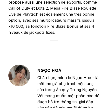
propose aussi une sélection de eSports, comme
Call of Duty et Dota 2. Mega Fire Blaze Roulette
Live de Playtech est également une très bonne
option, avec ses multiplicateurs massifs jusqu’à
x10 000, sa fonction Fire Blaze Bonus et ses 4
niveaux de jackpots fixes.
NGỌC HOÀ
Chào bạn, mình là Ngọc Hoà - là
một tác giả phụ trách nội dung
của trang Ắc quy Trung Nguyên.
Với mong muốn một phần nào đó
được hỗ trợ thông tin, giải đáp
các vấn đề của người dùng khi