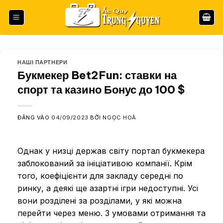
Bỏ
qua
nội
dung
НАШІ ПАРТНЕРИ
Букмекер Bet2Fun: ставки на
спорт та казино Бонус до 100 $
ĐĂNG VÀO
04/09/2023
BỞI
NGỌC HOÀ
Однак у низці держав світу портал букмекера
заблокований за ініціативою компанії. Крім
того, коефіцієнти для закладу середні по
ринку, а деякі ще азартні ігри недоступні. Усі
вони розділені за розділами, у які можна
перейти через меню. З умовами отримання та