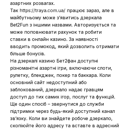
азартних розвагах.
Так
https://traya.com.ua/
працює зараз, але в
майбутньому може з’явитись дзеркала
Bet2Fun з іншими назвами. Авторизується та
може поповнювати рахунок та робити
ставки в онлайн казино. За наявності
вводить промокод, який дозволить отримати
більше бонусів.
На дзеркалі казино Бет2фан доступні
різноманітні азартні ігри, включаючи слоти,
рулетку, блекджек, покер та баккара. Коли
основний сайт недоступний або
заблокований, дзеркало надає гравцям
доступ до тих самих ігор, послуг та функцій.
Ще один спосіб – звернутися до служби
підтримки через будь-який доступний канал
зв’язку. Коли ви знайдете робоче дзеркало,
скопіюйте його адресу та вставте в адресний