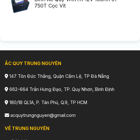
750T Cọc Vít
ẮC QUY TRUNG NGUYÊN
147 Tôn Đức Thắng, Quận Cẩm Lệ, TP Đà Nẵng
662-664 Trần Hưng Đạo, TP. Quy Nhơn, Bình Định
180/1B QL1A, P. Tân Phú, Q.9, TP HCM
acquytrungnguyen@gmail.com
VỀ TRUNG NGUYÊN