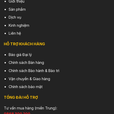
Giới thiệu
Sản phẩm
Dịch vụ
Kinh nghiệm
Liên hệ
HỖ TRỢ KHÁCH HÀNG
Báo giá Đại lý
Chính sách Bán hàng
Chính sách Bảo hành & Bảo trì
Vận chuyển & Giao hàng
Chính sách bảo mật
TỔNG ĐÀI HỖ TRỢ
Tư vấn mua hàng (miền Trung):
0868 300 200