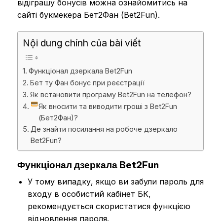
відіграшу бонусів можна ознайомитись на
сайті букмекера Бет2Фан (Bet2Fun).
Nội dung chính của bài viết
Функціонал дзеркала Bet2Fun
Бет ту Фан бонус при реєстрації
Як встановити програму Bet2Fun на телефон?
Як вносити та виводити гроші з Bet2Fun
(Бет2Фан)?
Де знайти посилання на робоче дзеркало
Bet2Fun?
Функціонал дзеркала Bet2Fun
У тому випадку, якщо ви забули пароль для
входу в особистий кабінет БК,
рекомендується скористатися функцією
відновлення пароля.