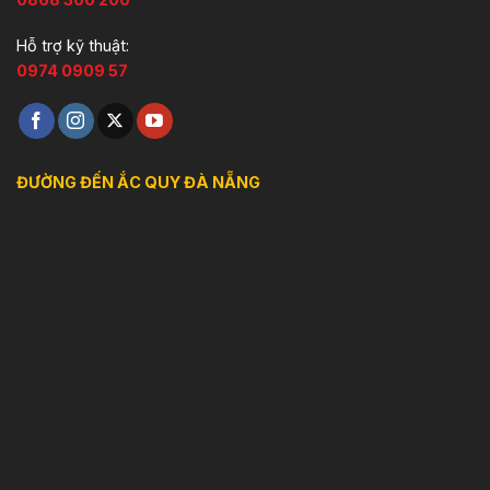
Hỗ trợ kỹ thuật:
0974 0909 57
ĐƯỜNG ĐẾN ẮC QUY ĐÀ NẴNG