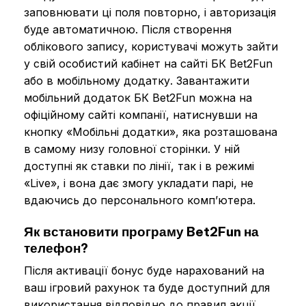
заповнювати ці поля повторно, і авторизація
буде автоматичною. Після створення
облікового запису, користувачі можуть зайти
у свій особистий кабінет на сайті БК Bet2Fun
або в мобільному додатку. Завантажити
мобільний додаток БК Bet2Fun можна на
офіційному сайті компанії, натиснувши на
кнопку «Мобільні додатки», яка розташована
в самому низу головної сторінки. У ній
доступні як ставки по лінії, так і в режимі
«Live», і вона дає змогу укладати парі, не
вдаючись до персонального комп’ютера.
Як встановити програму Bet2Fun на
телефон?
Після активації бонус буде нарахований на
ваш ігровий рахунок та буде доступний для
використання відповідно до правил акції.