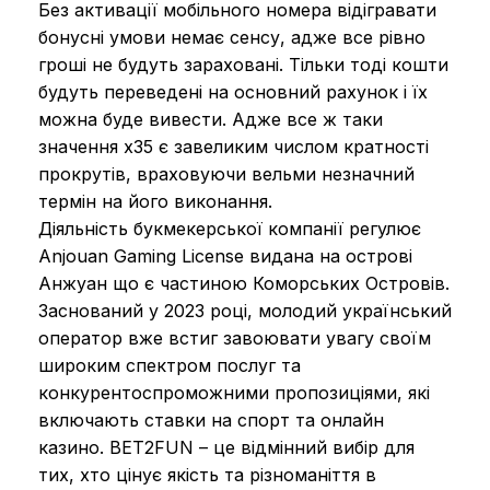
Без активації мобільного номера відігравати
бонусні умови немає сенсу, адже все рівно
гроші не будуть зараховані. Тільки тоді кошти
будуть переведені на основний рахунок і їх
можна буде вивести. Адже все ж таки
значення х35 є завеликим числом кратності
прокрутів, враховуючи вельми незначний
термін на його виконання.
Діяльність букмекерської компанії регулює
Anjouan Gaming License видана на острові
Анжуан що є частиною Коморських Островів.
Заснований у 2023 році, молодий український
оператор вже встиг завоювати увагу своїм
широким спектром послуг та
конкурентоспроможними пропозиціями, які
включають ставки на спорт та онлайн
казино. BET2FUN – це відмінний вибір для
тих, хто цінує якість та різноманіття в