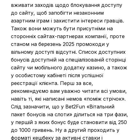
вживати заходів щодо блокування доступу
до сайту, щоб запобігти незаконним
азартним іграм і захистити інтереси гравців.
Також вони можуть бути присутніми на
сторонніх сайтах-партнерах компанії, проте
станом на березень 2025 промокоди у
вільному доступі відсутні. Список доступних
бонусів доступній на спеціалізованій сторінці
сайту чи мобільного додатку казино, а також
у особистому кабінеті після успішної
реєстрації клієнта. Перш за все,
рекомендуємо вам уважно читати всі умови,
навіть ті, які написані немов «поміж стрічок».
Слід зазначити, що у Bet2Fun «Вітальний
пакет бонусів на слоти» ділиться на три фази,
у першій з яких бонус буде становити від 250
до 1000 гривень. Ну а другий проходить у
форматі кешбеку за активні ставки і