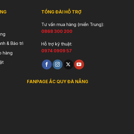
ÀNG
TỔNG ĐÀI HỖ TRỢ
Tư vấn mua hàng (miền Trung):
0868 300 200
àng
nh & Bảo trì
Hỗ trợ kỹ thuật:
0974 0909 57
o hàng
ật
FANPAGE ẮC QUY ĐÀ NẴNG