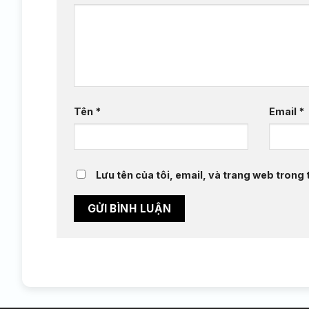
Tên
*
Email
*
Lưu tên của tôi, email, và trang web trong t