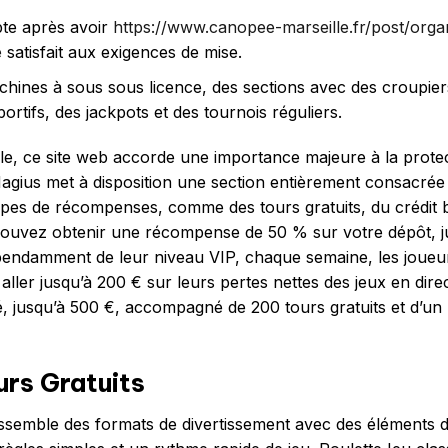
pte après avoir
https://www.canopee-marseille.fr/post/orga
e
satisfait aux exigences de mise.
machines à sous sous licence, des sections avec des croupie
portifs, des jackpots et des tournois réguliers.
ble, ce site web accorde une importance majeure à la prote
 Magius met à disposition une section entièrement consacrée
types de récompenses, comme des tours gratuits, du crédit
pouvez obtenir une récompense de 50 % sur votre dépôt, j
pendamment de leur niveau VIP, chaque semaine, les joueu
er jusqu’à 200 € sur leurs pertes nettes des jeux en direc
, jusqu’à 500 €, accompagné de 200 tours gratuits et d’un
rs Gratuits
assemble des formats de divertissement avec des éléments d