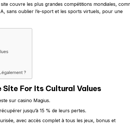
Le site couvre les plus grandes compétitions mondiales, com
 sans oublier l’e-sport et les sports virtuels, pour une
alues
 Légalement ?
Site For Its Cultural Values
este sur casino Magius.
récupérer jusqu’à 15 % de leurs pertes.
écurisée, avec accès complet à tous les jeux, bonus et