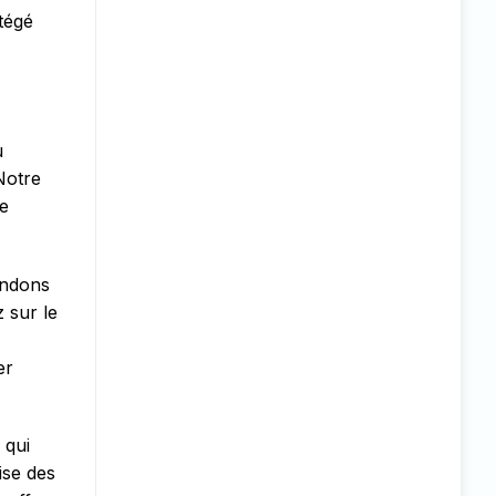
tégé
u
Notre
de
andons
 sur le
er
 qui
ise des