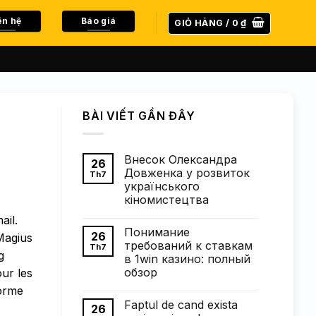
ên hệ
Báo giá
GIỎ HÀNG /
0
₫
BÀI VIẾT GẦN ĐÂY
Внесок Олександра
26
Довженка у розвиток
Th7
українського
кіномистецтва
Không
ail.
có
Понимание
bình
26
 Magius
luận
требований к ставкам
Th7
ở
g
в 1win казино: полный
Внесок
Олександра
обзор
our les
Довженка
у
Không
forme
розвиток
có
Faptul de cand exista
українського
bình
26
кіномистецтва
luận