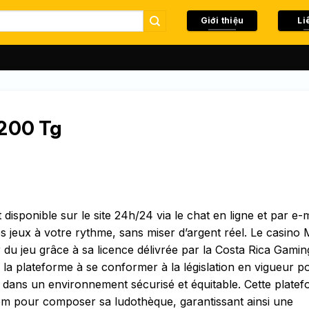
Giới thiệu
Li
200 Tg
disponible sur le site 24h/24 via le chat en ligne et par e-m
s jeux à votre rythme, sans miser d’argent réel. Le casino
du jeu grâce à sa licence délivrée par la Costa Rica Gamin
ge la plateforme à se conformer à la législation en vigueur p
r dans un environnement sécurisé et équitable. Cette plate
om pour composer sa ludothèque, garantissant ainsi une