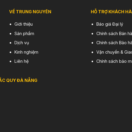
VỀ TRUNG NGUYÊN
HỖ TRỢ KHÁCH H
Giới thiệu
Báo giá Đại lý
Sản phẩm
Chính sách Bán h
Dịch vụ
Chính sách Bảo hà
Kinh nghiệm
Vận chuyển & Gia
Liên hệ
Chính sách bảo m
ẮC QUY ĐÀ NẴNG